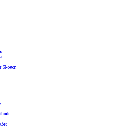
ion
ar
ör Skogen
a
 fonder
göra