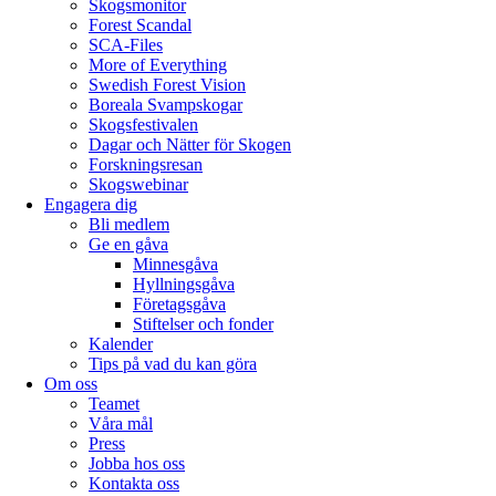
Skogsmonitor
Forest Scandal
SCA-Files
More of Everything
Swedish Forest Vision
Boreala Svampskogar
Skogsfestivalen
Dagar och Nätter för Skogen
Forskningsresan
Skogswebinar
Engagera dig
Bli medlem
Ge en gåva
Minnesgåva
Hyllningsgåva
Företagsgåva
Stiftelser och fonder
Kalender
Tips på vad du kan göra
Om oss
Teamet
Våra mål​
Press
Jobba hos oss
Kontakta oss