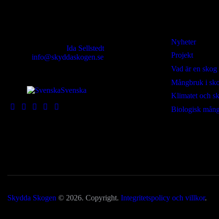
Kontakt
Lär dig mer
Nyheter
Ansvarig utgivare:
Ida Sellstedt
Projekt
E-mail
:
info@skyddaskogen.se
Org nr
: 802445-0168
Vad är en skog
Mångbruk i sk
Svenska
Klimatet och s
Biologisk mång
Skydda Skogen
© 2026. Copyright.
Integritetspolicy och villkor
.