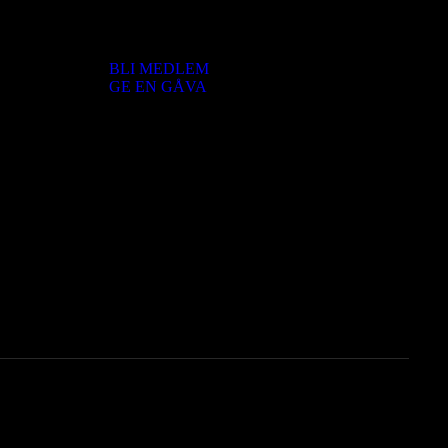
Engagera dig
BLI MEDLEM
GE EN GÅVA