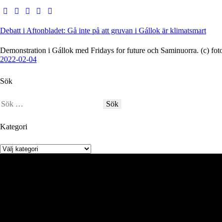
Debatt i Aftonbladet: Gå inte på att gruvan i Gállok är klimatsmart
Demonstration i Gállok med Fridays for future och Saminuorra. (c) f
2022-02-04
Sök
Kategori