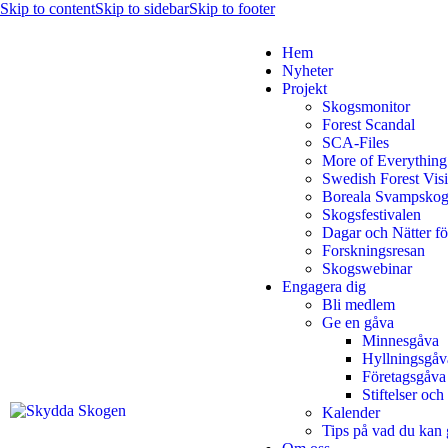
Skip to content
Skip to sidebar
Skip to footer
Hem
Nyheter
Projekt
Skogsmonitor
Forest Scandal
SCA-Files
More of Everything
Swedish Forest Vis
Boreala Svampskog
Skogsfestivalen
Dagar och Nätter f
Forskningsresan
Skogswebinar
Engagera dig
Bli medlem
Ge en gåva
Minnesgåva
Hyllningsgåv
Företagsgåva
Stiftelser och
Kalender
Tips på vad du kan 