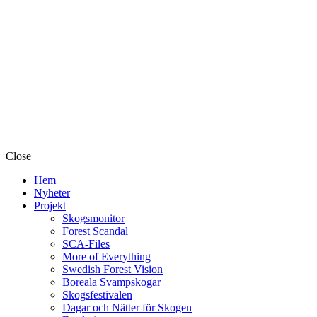
Close
Hem
Nyheter
Projekt
Skogsmonitor
Forest Scandal
SCA-Files
More of Everything
Swedish Forest Vision
Boreala Svampskogar
Skogsfestivalen
Dagar och Nätter för Skogen