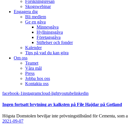
Forskningsresan
Skogswebinar
Engagera dig
Bli medlem
Ge en gåva
Minnesgåva
Hyllningsgåva
Företagsgåva
Stiftelser och fonder
Kalender
Tips på vad du kan göra
Om oss
Teamet
Våra mål​
Press
Jobba hos oss
Kontakta oss
facebook-1
instagram
cloud-light
youtube
linkedin
Ingen fortsatt brytning av kalksten på File Hajdar på Gotland
Högsta Domstolen beviljar inte prövningstillstånd för Cementa, som a
2021-09-07