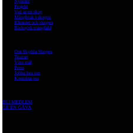
Nyheter
Projekt
Vad är en skog
Mångbruk i skogen
Klimatet och skogen
Biologisk mångfald
Om oss
Om Skydda Skogen
Teamet
Våra mål
Press
Jobba hos oss
Kontakta oss
Engagera dig
BLI MEDLEM
GE EN GÅVA