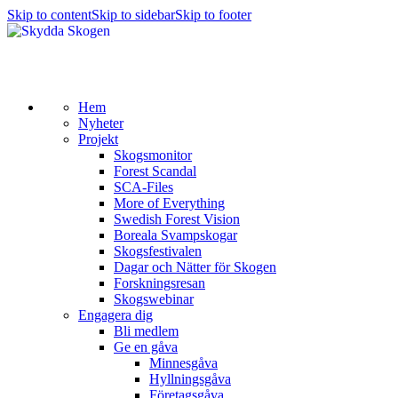
Skip to content
Skip to sidebar
Skip to footer
Hem
Nyheter
Projekt
Skogsmonitor
Forest Scandal
SCA-Files
More of Everything
Swedish Forest Vision
Boreala Svampskogar
Skogsfestivalen
Dagar och Nätter för Skogen
Forskningsresan
Skogswebinar
Engagera dig
Bli medlem
Ge en gåva
Minnesgåva
Hyllningsgåva
Företagsgåva