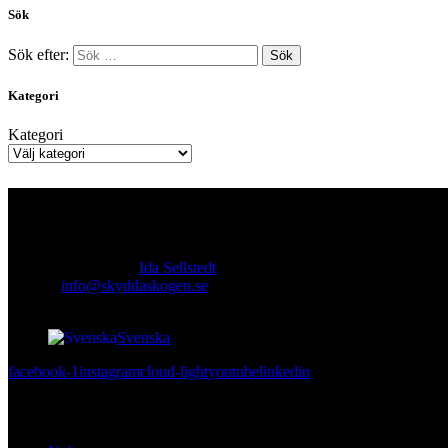
Sök
Sök efter:
Kategori
Kategori
Kontakt
Ansvarig utgivare:
Ida Sellstedt
E-mail
:
info@skyddaskogen.se
Org nr
: 802445-0168
Svenska
facebook-1
instagram
cloud-light
youtube
linkedin
Lär dig mer