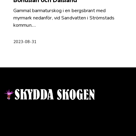
Gammal barrnaturskog i en bergsbrant med
myrmark nedanför, vid Sandvatten i Strömstads
kommun.…
2023-08-31
Kontakt
Ansvarig utgivare:
Ida Sellstedt
E-mail
:
info@skyddaskogen.se
Org nr
: 802445-0168