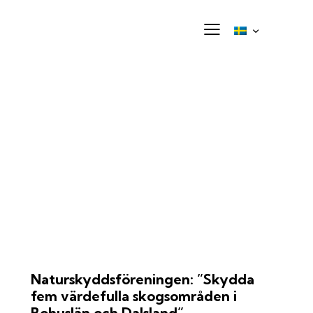
Naturskyddsföreningen: ”Skydda
fem värdefulla skogsområden i
Bohuslän och Dalsland”