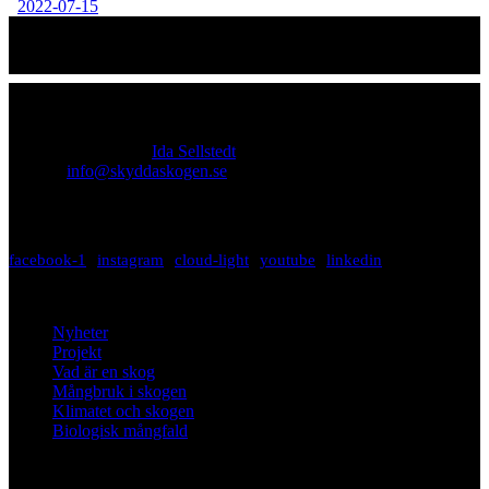
2022-07-15
Kontakt
Ansvarig utgivare:
Ida Sellstedt
E-mail
:
info@skyddaskogen.se
Org nr
: 802445-0168
facebook-1
instagram
cloud-light
youtube
linkedin
Lär dig mer
Nyheter
Projekt
Vad är en skog
Mångbruk i skogen
Klimatet och skogen
Biologisk mångfald
Om oss