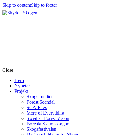
Skip to content
Skip to footer
Close
Hem
Nyheter
Projekt
Skogsmonitor
Forest Scandal
SCA-Files
More of Everything
Swedish Forest Vision
Boreala Svampskogar
Skogsfestivalen
Dagar och Nätter för Skogen