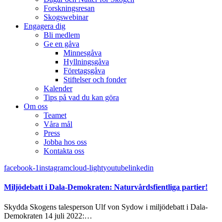
Forskningsresan
Skogswebinar
Engagera dig
Bli medlem
Ge en gåva
Minnesgåva
Hyllningsgåva
Företagsgåva
Stiftelser och fonder
Kalender
Tips på vad du kan göra
Om oss
Teamet
Våra mål​
Press
Jobba hos oss
Kontakta oss
facebook-1
instagram
cloud-light
youtube
linkedin
Miljödebatt i Dala-Demokraten: Naturvårdsfientliga partier!
Skydda Skogens talesperson Ulf von Sydow i miljödebatt i Dala-
Demokraten 14 juli 2022:…