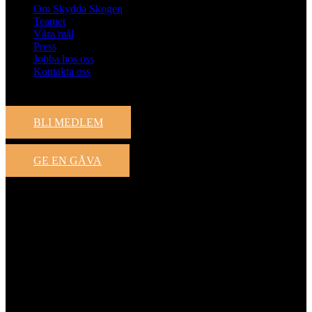
Om Skydda Skogen
Teamet
Våra mål
Press
Jobba hos oss
Kontakta oss
Engagera dig
BLI MEDLEM
GE EN GÅVA