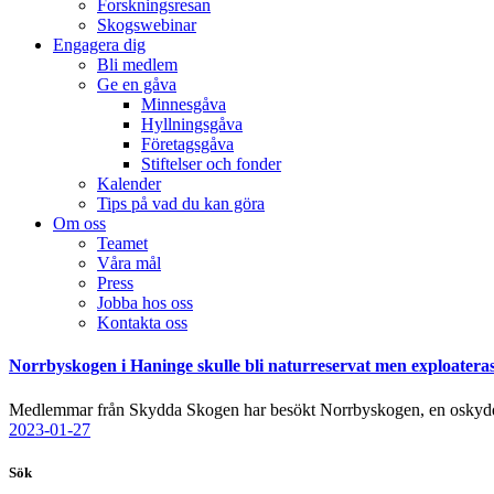
Forskningsresan
Skogswebinar
Engagera dig
Bli medlem
Ge en gåva
Minnesgåva
Hyllningsgåva
Företagsgåva
Stiftelser och fonder
Kalender
Tips på vad du kan göra
Om oss
Teamet
Våra mål​
Press
Jobba hos oss
Kontakta oss
facebook-
instagram
cloud-
youtube
linkedin
Norrbyskogen i Haninge skulle bli naturreservat men exploateras 
1
light
Medlemmar från Skydda Skogen har besökt Norrbyskogen, en oskydd
2023-01-27
Sök