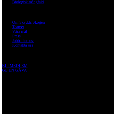
Biologisk mångfald
Om oss
Om Skydda Skogen
Teamet
Våra mål
Press
Jobba hos oss
Kontakta oss
Engagera dig
BLI MEDLEM
GE EN GÅVA