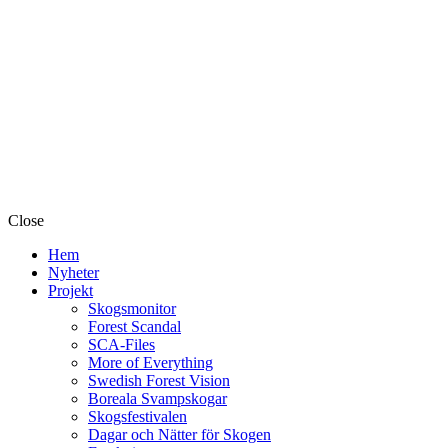
Close
Hem
Nyheter
Projekt
Skogsmonitor
Forest Scandal
SCA-Files
More of Everything
Swedish Forest Vision
Boreala Svampskogar
Skogsfestivalen
Dagar och Nätter för Skogen