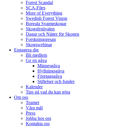
Forest Scandal
SCA-Files
More of Everything
Swedish Forest Vision
Boreala Svampskogar
Skogsfestivalen
Dagar och Nätter för Skogen
Forskningsresan
Skogswebinar
Engagera dig
Bli medlem
Ge en gåva
Minnesgåva
Hyllningsgåva
Företagsgåva
Stiftelser och fonder
Kalender
Tips på vad du kan göra
Om oss
Teamet
Våra mål​
Press
Jobba hos oss
Kontakta oss