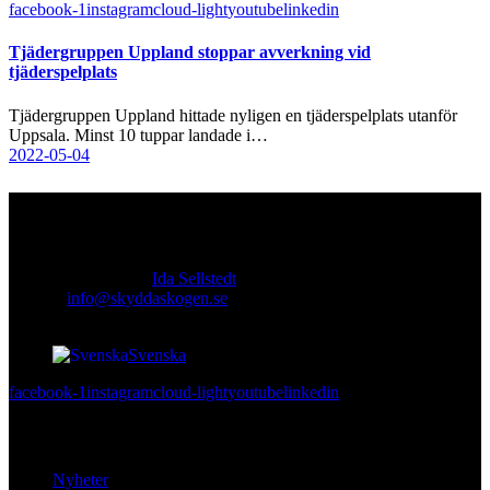
facebook-1
instagram
cloud-light
youtube
linkedin
Tjädergruppen Uppland stoppar avverkning vid
tjäderspelplats
Tjädergruppen Uppland hittade nyligen en tjäderspelplats utanför
Uppsala. Minst 10 tuppar landade i…
2022-05-04
Kontakt
Ansvarig utgivare:
Ida Sellstedt
E-mail
:
info@skyddaskogen.se
Org nr
: 802445-0168
Svenska
facebook-1
instagram
cloud-light
youtube
linkedin
Lär dig mer
Nyheter