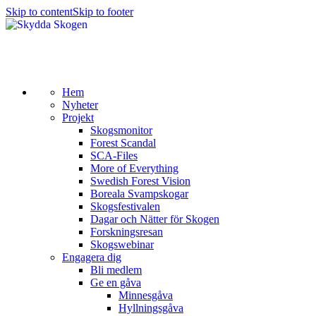
Skip to content
Skip to footer
Hem
Nyheter
Projekt
Skogsmonitor
Forest Scandal
SCA-Files
More of Everything
Swedish Forest Vision
Boreala Svampskogar
Skogsfestivalen
Dagar och Nätter för Skogen
Forskningsresan
Skogswebinar
Engagera dig
Bli medlem
Ge en gåva
Minnesgåva
Hyllningsgåva