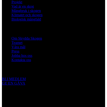
Projekt
Vad är en skog
Mångbruk i skogen
Klimatet och skogen
Biologisk mångfald
Om oss
Om Skydda Skogen
Teamet
Våra mål
Press
Jobba hos oss
Kontakta oss
Engagera dig
BLI MEDLEM
GE EN GÅVA