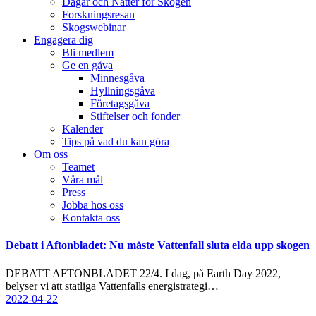
Dagar och Nätter för Skogen
Forskningsresan
Skogswebinar
Engagera dig
Bli medlem
Ge en gåva
Minnesgåva
Hyllningsgåva
Företagsgåva
Stiftelser och fonder
Kalender
Tips på vad du kan göra
Om oss
Teamet
Våra mål​
Press
Jobba hos oss
Kontakta oss
facebook-
instagram
cloud-
youtube
linkedin
Debatt i Aftonbladet: Nu måste Vattenfall sluta elda upp skogen
1
light
DEBATT AFTONBLADET 22/4. I dag, på Earth Day 2022,
belyser vi att statliga Vattenfalls energistrategi…
2022-04-22