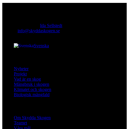
Kontakt
Ansvarig utgivare:
Ida Sellstedt
E-mail
:
info@skyddaskogen.se
Org nr
: 802445-0168
Svenska
facebook-
instagram
cloud-
youtube
linkedin
Lär dig mer
1
light
Nyheter
Projekt
Vad är en skog
Mångbruk i skogen
Klimatet och skogen
Biologisk mångfald
Om oss
Om Skydda Skogen
Teamet
Våra mål