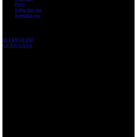
Press
Jobba hos oss
Kontakta oss
Engagera dig
BLI MEDLEM
GE EN GÅVA