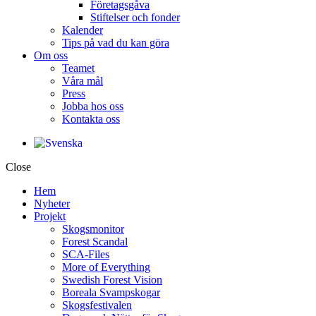
Företagsgåva
Stiftelser och fonder
Kalender
Tips på vad du kan göra
Om oss
Teamet
Våra mål​
Press
Jobba hos oss
Kontakta oss
Close
Hem
Nyheter
Projekt
Skogsmonitor
Forest Scandal
SCA-Files
More of Everything
Swedish Forest Vision
Boreala Svampskogar
Skogsfestivalen