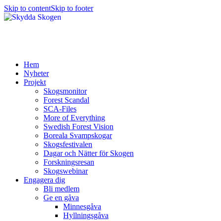
Skip to content
Skip to footer
Hem
Nyheter
Projekt
Skogsmonitor
Forest Scandal
SCA-Files
More of Everything
Swedish Forest Vision
Boreala Svampskogar
Skogsfestivalen
Dagar och Nätter för Skogen
Forskningsresan
Skogswebinar
Engagera dig
Bli medlem
Ge en gåva
Minnesgåva
Hyllningsgåva