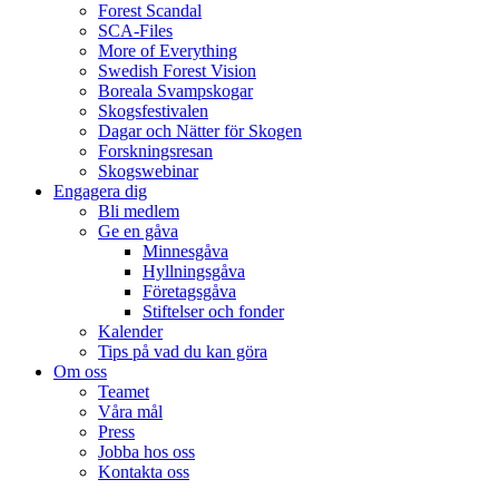
Forest Scandal
SCA-Files
More of Everything
Swedish Forest Vision
Boreala Svampskogar
Skogsfestivalen
Dagar och Nätter för Skogen
Forskningsresan
Skogswebinar
Engagera dig
Bli medlem
Ge en gåva
Minnesgåva
Hyllningsgåva
Företagsgåva
Stiftelser och fonder
Kalender
Tips på vad du kan göra
Om oss
Teamet
Våra mål​
Press
Jobba hos oss
Kontakta oss