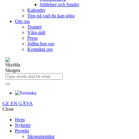
Stiftelser och fonder
Kalender
Tips på vad du kan göra
Om oss
Teamet
Våra mål​
Press
Jobba hos oss
Kontakta oss
GE EN GÅVA
Close
Hem
Nyheter
Projekt
Skogsmonitor