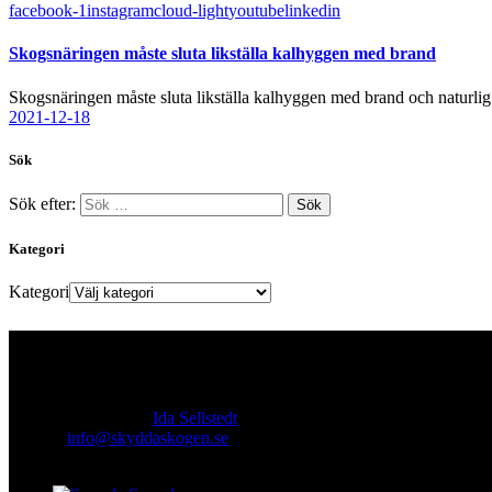
facebook-1
instagram
cloud-light
youtube
linkedin
Skogsnäringen måste sluta likställa kalhyggen med brand
Skogsnäringen måste sluta likställa kalhyggen med brand och naturli
2021-12-18
Sök
Sök efter:
Kategori
Kategori
Kontakt
Ansvarig utgivare:
Ida Sellstedt
E-mail
:
info@skyddaskogen.se
Org nr
: 802445-0168