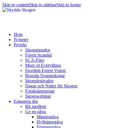
Skip to content
Skip to sidebar
Skip to footer
Hem
Nyheter
Projekt
Skogsmonitor
Forest Scandal
SCA-Files
More of Everything
Swedish Forest Vision
Boreala Svampskogar
Skogsfestivalen
Dagar och Nätter för Skogen
Forskningsresan
Skogswebinar
Engagera dig
Bli medlem
Ge en gåva
Minnesgåva
Hyllningsgåva
Företagsgåva