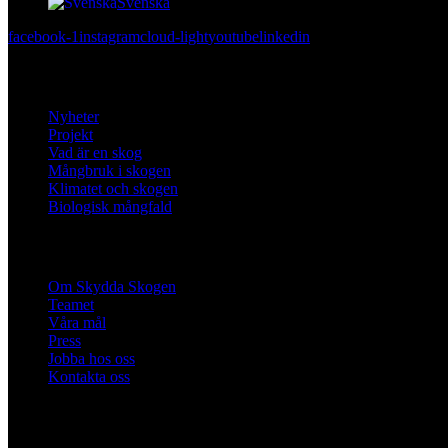
Svenska
facebook-1
instagram
cloud-light
youtube
linkedin
Lär dig mer
Nyheter
Projekt
Vad är en skog
Mångbruk i skogen
Klimatet och skogen
Biologisk mångfald
Om oss
Om Skydda Skogen
Teamet
Våra mål
Press
Jobba hos oss
Kontakta oss
Engagera dig