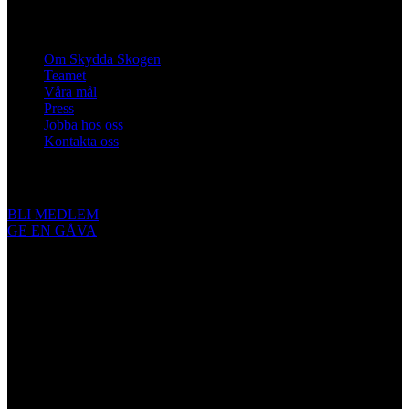
Om oss
Om Skydda Skogen
Teamet
Våra mål
Press
Jobba hos oss
Kontakta oss
Engagera dig
BLI MEDLEM
GE EN GÅVA