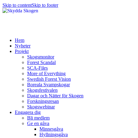
Skip to content
Skip to footer
Hem
Nyheter
Projekt
Skogsmonitor
Forest Scandal
SCA-Files
More of Everything
Swedish Forest Vision
Boreala Svampskogar
Skogsfestivalen
Dagar och Nätter för Skogen
Forskningsresan
Skogswebinar
Engagera dig
Bli medlem
Ge en gåva
Minnesgåva
Hyllningsgåva