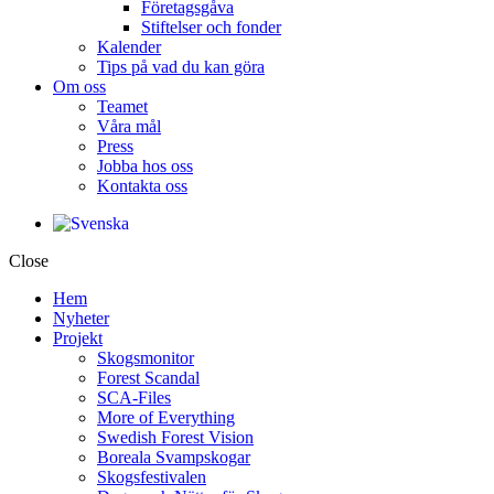
Företagsgåva
Stiftelser och fonder
Kalender
Tips på vad du kan göra
Om oss
Teamet
Våra mål​
Press
Jobba hos oss
Kontakta oss
Close
Hem
Nyheter
Projekt
Skogsmonitor
Forest Scandal
SCA-Files
More of Everything
Swedish Forest Vision
Boreala Svampskogar
Skogsfestivalen