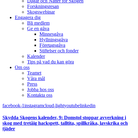
Dagar och Nätter för Skogen
Forskningsresan
Skogswebinar
Engagera dig
Bli medlem
Ge en gåva
Minnesgåva
Hyllningsgåva
Företagsgåva
Stiftelser och fonder
Kalender
Tips på vad du kan göra
Om oss
Teamet
Våra mål​
Press
Jobba hos oss
Kontakta oss
facebook-1
instagram
cloud-light
youtube
linkedin
Skydda Skogens kalender, 9: Domstol stoppar avverkning i
skog med tretåig hackspett, talltita, spillkråka, lavskrika och
tjäder