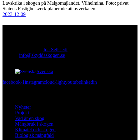
Lavskrika i skogen på Malgomajlandet, Vilhelmina. Foto: privat
Statens Fastighetsverk planerade att avverka en…
2023-12-09
Kontakt
Ansvarig utgivare:
Ida Sellstedt
E-mail
:
info@skyddaskogen.se
Org nr
: 802445-0168
Svenska
facebook-1
instagram
cloud-light
youtube
linkedin
Lär dig mer
Nyheter
Projekt
Vad är en skog
Mångbruk i skogen
Klimatet och skogen
Biologisk mångfald