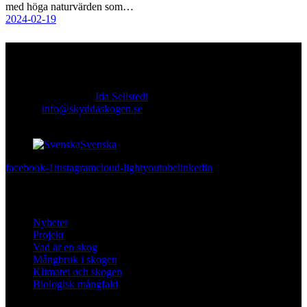
med höga naturvärden som…
2024-02-19
Kontakt
Ansvarig utgivare:
Ida Sellstedt
E-mail
:
info@skyddaskogen.se
Org nr
: 802445-0168
Svenska
facebook-1
instagram
cloud-light
youtube
linkedin
Lär dig mer
Nyheter
Projekt
Vad är en skog
Mångbruk i skogen
Klimatet och skogen
Biologisk mångfald