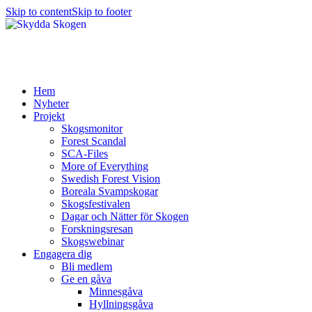
Skip to content
Skip to footer
Hem
Nyheter
Projekt
Skogsmonitor
Forest Scandal
SCA-Files
More of Everything
Swedish Forest Vision
Boreala Svampskogar
Skogsfestivalen
Dagar och Nätter för Skogen
Forskningsresan
Skogswebinar
Engagera dig
Bli medlem
Ge en gåva
Minnesgåva
Hyllningsgåva