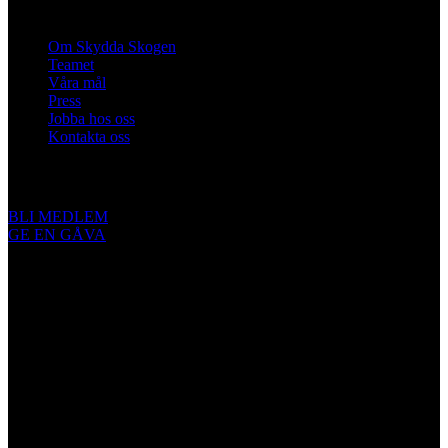
Om oss
Om Skydda Skogen
Teamet
Våra mål
Press
Jobba hos oss
Kontakta oss
Engagera dig
BLI MEDLEM
GE EN GÅVA