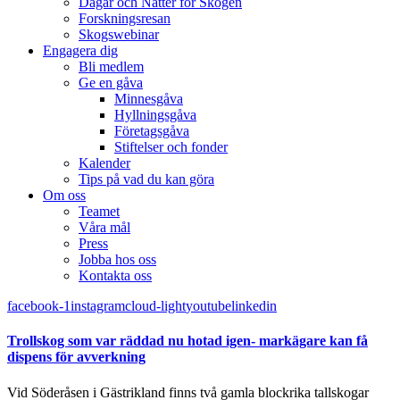
Dagar och Nätter för Skogen
Forskningsresan
Skogswebinar
Engagera dig
Bli medlem
Ge en gåva
Minnesgåva
Hyllningsgåva
Företagsgåva
Stiftelser och fonder
Kalender
Tips på vad du kan göra
Om oss
Teamet
Våra mål​
Press
Jobba hos oss
Kontakta oss
facebook-1
instagram
cloud-light
youtube
linkedin
Trollskog som var räddad nu hotad igen- markägare kan få
dispens för avverkning
Vid Söderåsen i Gästrikland finns två gamla blockrika tallskogar