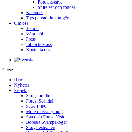
Företagsgåva
Stiftelser och fonder
Kalender
Tips på vad du kan göra
Om oss
Teamet
Våra mål​
Press
Jobba hos oss
Kontakta oss
Close
Hem
Nyheter
Projekt
Skogsmonitor
Forest Scandal
SCA-Files
More of Everything
Swedish Forest Vision
Boreala Svampskogar
Skogsfestivalen