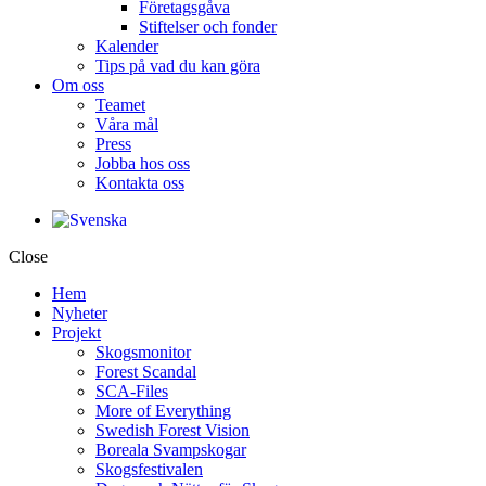
Företagsgåva
Stiftelser och fonder
Kalender
Tips på vad du kan göra
Om oss
Teamet
Våra mål​
Press
Jobba hos oss
Kontakta oss
Close
Hem
Nyheter
Projekt
Skogsmonitor
Forest Scandal
SCA-Files
More of Everything
Swedish Forest Vision
Boreala Svampskogar
Skogsfestivalen