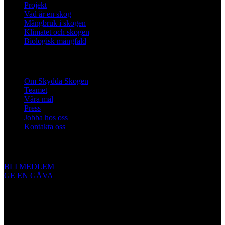
Projekt
Vad är en skog
Mångbruk i skogen
Klimatet och skogen
Biologisk mångfald
Om oss
Om Skydda Skogen
Teamet
Våra mål
Press
Jobba hos oss
Kontakta oss
Engagera dig
BLI MEDLEM
GE EN GÅVA