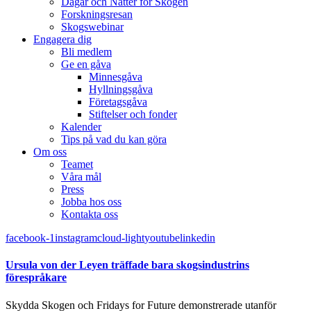
Dagar och Nätter för Skogen
Forskningsresan
Skogswebinar
Engagera dig
Bli medlem
Ge en gåva
Minnesgåva
Hyllningsgåva
Företagsgåva
Stiftelser och fonder
Kalender
Tips på vad du kan göra
Om oss
Teamet
Våra mål​
Press
Jobba hos oss
Kontakta oss
facebook-1
instagram
cloud-light
youtube
linkedin
Ursula von der Leyen träffade bara skogsindustrins
förespråkare
Skydda Skogen och Fridays for Future demonstrerade utanför