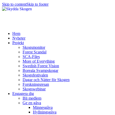
Skip to content
Skip to footer
Hem
Nyheter
Projekt
Skogsmonitor
Forest Scandal
SCA-Files
More of Everything
Swedish Forest Vision
Boreala Svampskogar
Skogsfestivalen
Dagar och Nätter för Skogen
Forskningsresan
Skogswebinar
Engagera dig
Bli medlem
Ge en gåva
Minnesgåva
Hyllningsgåva