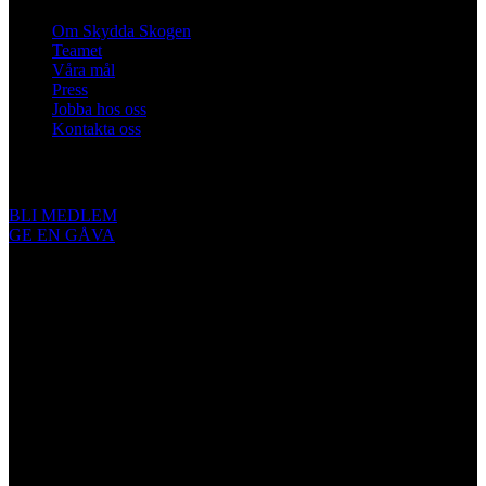
Om Skydda Skogen
Teamet
Våra mål
Press
Jobba hos oss
Kontakta oss
Engagera dig
BLI MEDLEM
GE EN GÅVA