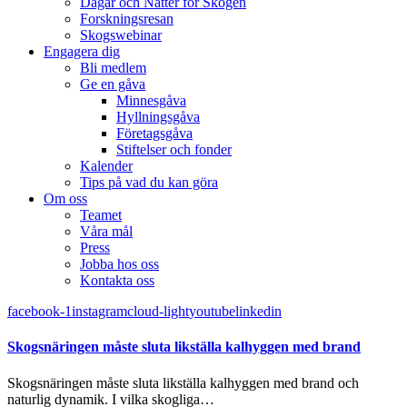
Dagar och Nätter för Skogen
Forskningsresan
Skogswebinar
Engagera dig
Bli medlem
Ge en gåva
Minnesgåva
Hyllningsgåva
Företagsgåva
Stiftelser och fonder
Kalender
Tips på vad du kan göra
Om oss
Teamet
Våra mål​
Press
Jobba hos oss
Kontakta oss
facebook-1
instagram
cloud-light
youtube
linkedin
Skogsnäringen måste sluta likställa kalhyggen med brand
Skogsnäringen måste sluta likställa kalhyggen med brand och
naturlig dynamik. I vilka skogliga…