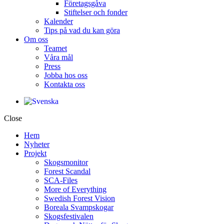
Företagsgåva
Stiftelser och fonder
Kalender
Tips på vad du kan göra
Om oss
Teamet
Våra mål​
Press
Jobba hos oss
Kontakta oss
Close
Hem
Nyheter
Projekt
Skogsmonitor
Forest Scandal
SCA-Files
More of Everything
Swedish Forest Vision
Boreala Svampskogar
Skogsfestivalen