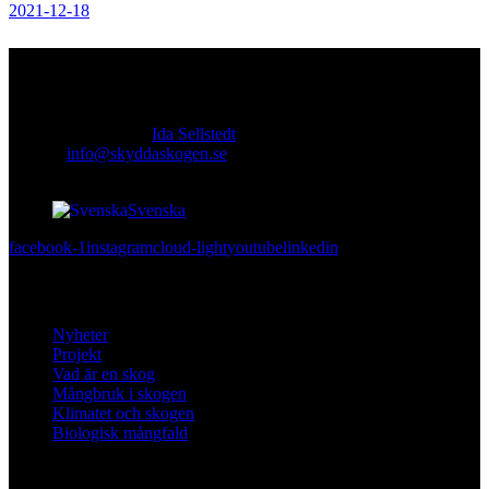
2021-12-18
Kontakt
Ansvarig utgivare:
Ida Sellstedt
E-mail
:
info@skyddaskogen.se
Org nr
: 802445-0168
Svenska
facebook-1
instagram
cloud-light
youtube
linkedin
Lär dig mer
Nyheter
Projekt
Vad är en skog
Mångbruk i skogen
Klimatet och skogen
Biologisk mångfald
Om oss