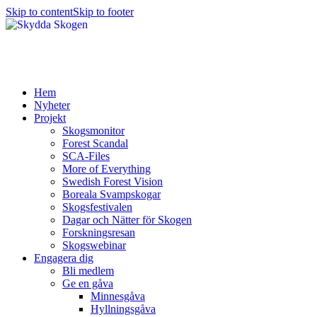
Skip to content
Skip to footer
Hem
Nyheter
Projekt
Skogsmonitor
Forest Scandal
SCA-Files
More of Everything
Swedish Forest Vision
Boreala Svampskogar
Skogsfestivalen
Dagar och Nätter för Skogen
Forskningsresan
Skogswebinar
Engagera dig
Bli medlem
Ge en gåva
Minnesgåva
Hyllningsgåva