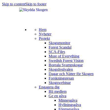
Skip to content
Skip to footer
Hem
Nyheter
Projekt
Skogsmonitor
Forest Scandal
SCA-Files
More of Everything
Swedish Forest Vision
Boreala Svampskogar
Skogsfestivalen
Dagar och Nätter för Skogen
Forskningsresan
Skogswebinar
Engagera dig
Bli medlem
Ge en gåva
Minnesgåva
Hyllningsgåva
Företagsgåva