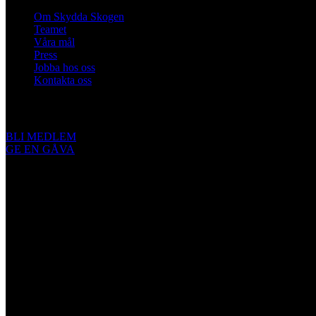
Om Skydda Skogen
Teamet
Våra mål
Press
Jobba hos oss
Kontakta oss
Engagera dig
BLI MEDLEM
GE EN GÅVA