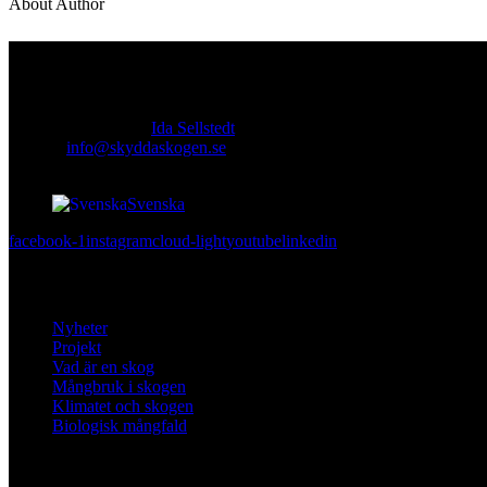
About Author
Kontakt
Ansvarig utgivare:
Ida Sellstedt
E-mail
:
info@skyddaskogen.se
Org nr
: 802445-0168
Svenska
facebook-1
instagram
cloud-light
youtube
linkedin
Lär dig mer
Nyheter
Projekt
Vad är en skog
Mångbruk i skogen
Klimatet och skogen
Biologisk mångfald
Om oss