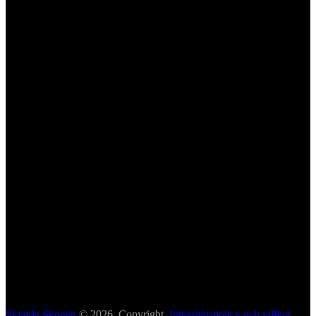
Skydda Skogen
© 2026. Copyright.
Integritetspolicy och villkor
.