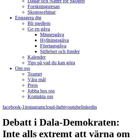
Dagar och Nätter för Skogen
Forskningsresan
Skogswebinar
Engagera dig
Bli medlem
Ge en gåva
Minnesgåva
Hyllningsgåva
Företagsgåva
Stiftelser och fonder
Kalender
Tips på vad du kan göra
Om oss
Teamet
Våra mål​
Press
Jobba hos oss
Kontakta oss
facebook-1
instagram
cloud-light
youtube
linkedin
Debatt i Dala-Demokraten:
Inte alls extremt att värna om