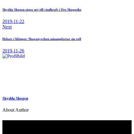
Skydda Skogen säger nej till vindkraft i Ore Skogsrike
2019-11-22
Next
Debatt i Altinget: Skogsstyrelsen missuppfattar sin roll
2019-11-26
Skydda Skogen
About Author
Kontakt