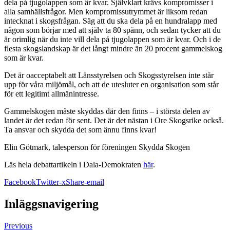
dela på tjugolappen som är kvar. Självklart krävs kompromisser i
alla samhällsfrågor. Men kompromissutrymmet är liksom redan
intecknat i skogsfrågan. Säg att du ska dela på en hundralapp med
någon som börjar med att själv ta 80 spänn, och sedan tycker att du
är orimlig när du inte vill dela på tjugolappen som är kvar. Och i de
flesta skogslandskap är det långt mindre än 20 procent gammelskog
som är kvar.
Det är oacceptabelt att Länsstyrelsen och Skogsstyrelsen inte står
upp för våra miljömål, och att de utesluter en organisation som står
för ett legitimt allmänintresse.
Gammelskogen måste skyddas där den finns – i största delen av
landet är det redan för sent. Det är det nästan i Ore Skogsrike också.
Ta ansvar och skydda det som ännu finns kvar!
Elin Götmark, talesperson för föreningen Skydda Skogen
Läs hela debattartikeln i Dala-Demokraten
här
.
Facebook
Twitter-x
Share-email
Inläggsnavigering
Previous