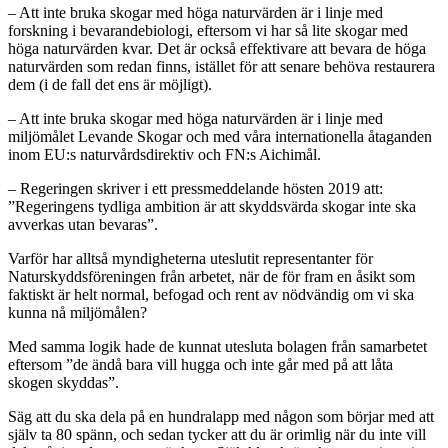
– Att inte bruka skogar med höga naturvärden är i linje med
forskning i bevarandebiologi, eftersom vi har så lite skogar med
höga naturvärden kvar. Det är också effektivare att bevara de höga
naturvärden som redan finns, istället för att senare behöva restaurera
dem (i de fall det ens är möjligt).
– Att inte bruka skogar med höga naturvärden är i linje med
miljömålet Levande Skogar och med våra internationella åtaganden
inom EU:s naturvårdsdirektiv och FN:s Aichimål.
– Regeringen skriver i ett pressmeddelande hösten 2019 att:
”Regeringens tydliga ambition är att skyddsvärda skogar inte ska
avverkas utan bevaras”.
Varför har alltså myndigheterna uteslutit representanter för
Naturskyddsföreningen från arbetet, när de för fram en åsikt som
faktiskt är helt normal, befogad och rent av nödvändig om vi ska
kunna nå miljömålen?
Med samma logik hade de kunnat utesluta bolagen från samarbetet
eftersom ”de ändå bara vill hugga och inte går med på att låta
skogen skyddas”.
Säg att du ska dela på en hundralapp med någon som börjar med att
själv ta 80 spänn, och sedan tycker att du är orimlig när du inte vill