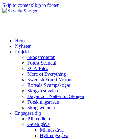
Skip to content
Skip to footer
Hem
Nyheter
Projekt
Skogsmonitor
Forest Scandal
SCA-Files
More of Everything
Swedish Forest Vision
Boreala Svampskogar
Skogsfestivalen
Dagar och Nätter för Skogen
Forskningsresan
Skogswebinar
Engagera dig
Bli medlem
Ge en gåva
Minnesgåva
Hyllningsgåva