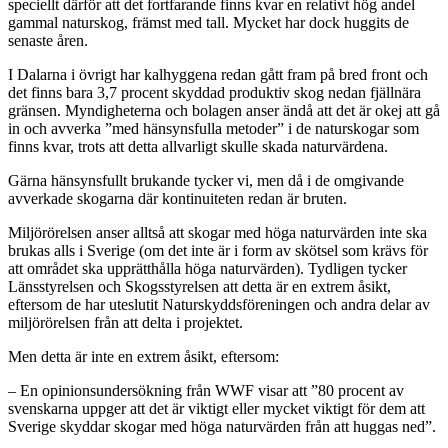
speciellt därför att det fortfarande finns kvar en relativt hög andel
gammal naturskog, främst med tall. Mycket har dock huggits de
senaste åren.
I Dalarna i övrigt har kalhyggena redan gått fram på bred front och
det finns bara 3,7 procent skyddad produktiv skog nedan fjällnära
gränsen. Myndigheterna och bolagen anser ändå att det är okej att gå
in och avverka ”med hänsynsfulla metoder” i de naturskogar som
finns kvar, trots att detta allvarligt skulle skada naturvärdena.
Gärna hänsynsfullt brukande tycker vi, men då i de omgivande
avverkade skogarna där kontinuiteten redan är bruten.
Miljörörelsen anser alltså att skogar med höga naturvärden inte ska
brukas alls i Sverige (om det inte är i form av skötsel som krävs för
att området ska upprätthålla höga naturvärden). Tydligen tycker
Länsstyrelsen och Skogsstyrelsen att detta är en extrem åsikt,
eftersom de har uteslutit Naturskyddsföreningen och andra delar av
miljörörelsen från att delta i projektet.
Men detta är inte en extrem åsikt, eftersom:
– En opinionsundersökning från WWF visar att ”80 procent av
svenskarna uppger att det är viktigt eller mycket viktigt för dem att
Sverige skyddar skogar med höga naturvärden från att huggas ned”.