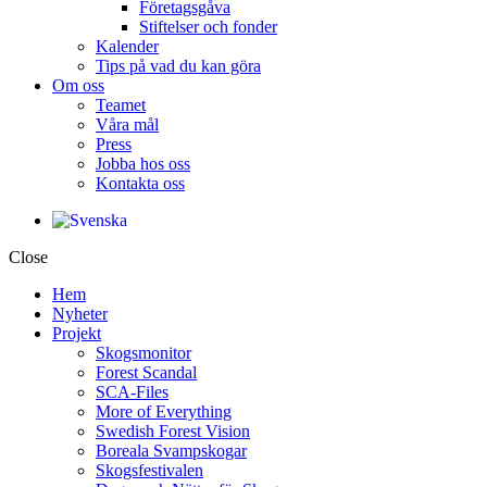
Företagsgåva
Stiftelser och fonder
Kalender
Tips på vad du kan göra
Om oss
Teamet
Våra mål​
Press
Jobba hos oss
Kontakta oss
Close
Hem
Nyheter
Projekt
Skogsmonitor
Forest Scandal
SCA-Files
More of Everything
Swedish Forest Vision
Boreala Svampskogar
Skogsfestivalen