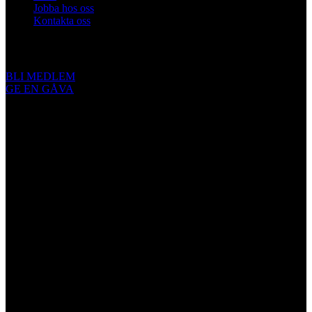
Jobba hos oss
Kontakta oss
Engagera dig
BLI MEDLEM
GE EN GÅVA