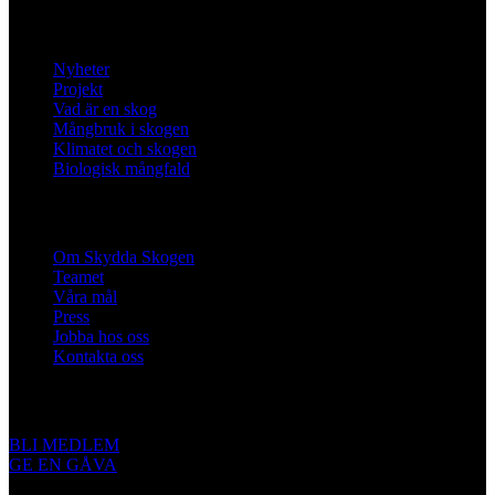
Lär dig mer
Nyheter
Projekt
Vad är en skog
Mångbruk i skogen
Klimatet och skogen
Biologisk mångfald
Om oss
Om Skydda Skogen
Teamet
Våra mål
Press
Jobba hos oss
Kontakta oss
Engagera dig
BLI MEDLEM
GE EN GÅVA