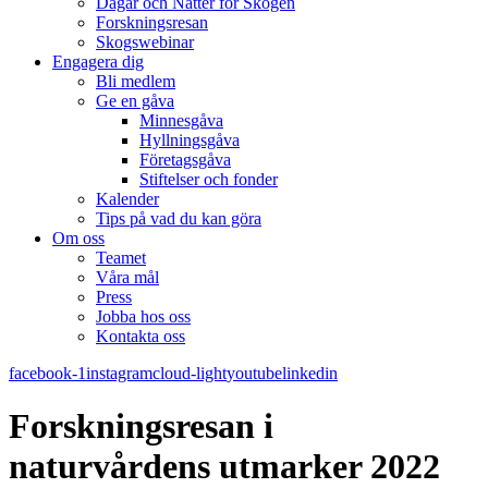
Dagar och Nätter för Skogen
Forskningsresan
Skogswebinar
Engagera dig
Bli medlem
Ge en gåva
Minnesgåva
Hyllningsgåva
Företagsgåva
Stiftelser och fonder
Kalender
Tips på vad du kan göra
Om oss
Teamet
Våra mål​
Press
Jobba hos oss
Kontakta oss
facebook-1
instagram
cloud-light
youtube
linkedin
Forskningsresan i
naturvårdens utmarker 2022