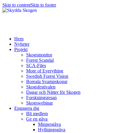
Skip to content
Skip to footer
Hem
Nyheter
Projekt
Skogsmonitor
Forest Scandal
SCA-Files
More of Everything
Swedish Forest Vision
Boreala Svampskogar
Skogsfestivalen
Dagar och Nätter för Skogen
Forskningsresan
Skogswebinar
Engagera dig
Bli medlem
Ge en gåva
Minnesgåva
Hyllningsgåva