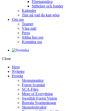
Företagsgåva
Stiftelser och fonder
Kalender
Tips på vad du kan göra
Om oss
Teamet
Våra mål​
Press
Jobba hos oss
Kontakta oss
Close
Hem
Nyheter
Projekt
Skogsmonitor
Forest Scandal
SCA-Files
More of Everything
Swedish Forest Vision
Boreala Svampskogar
Skogsfestivalen