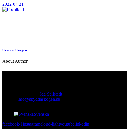
2022-04-21
Skydda Skogen
About Author
Kontakt
Ansvarig utgivare:
Ida Sellstedt
E-mail
:
info@skyddaskogen.se
Org nr
: 802445-0168
Svenska
facebook-1
instagram
cloud-light
youtube
linkedin