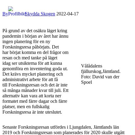
By
Skydda Skogen
2022-04-17
På grund av det osäkra läget kring
pandemin i början av året har ännu
ingen planering för en ny
Forskningsresa påbörjats. Det
har börjat komma en del frågor om
resan och med tanke på läget
idag ser utsikterna för att kunna
Vålådalens
genomföra en inventering goda ut.
fjällurskog,Jämtland.
Det krävs mycket planering och
Foto: David van der
administrativt arbete för att få
Spoel
till Forskningsresan och det är inte
så många månader kvar till juli. Ett
alternativ kan vara att korta ner
formatet med färre dagar och färre
platser, men en fullskalig
Forskningsresa är inte uteslutet.
Senaste Forskningsresan utfördes i Ljungdalen, Jämtlands län
2019 och Forskningsresan som planerades för 2020 skulle utgått