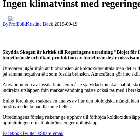
Ingen klimatvinst med regeringe
By
Kristina Bäck
2019-09-19
Skydda Skogen är kritisk till Regeringens utredning ”Biojet för 
biojetbränsle och ökad produktion av biojetbränsle är missvisan
Utredaren utgår ifrån att biobränslen är koldioxidneutrala men det är 
på samma negativa sätt som fossila bränslen. Atmosfären gör inte skilln
Användningen av fossila bränslen måste självklart minska snabbt, sk
indirekta utsläppen från markanvändning måste också tas med i beräkn
Enligt föreningen saknas en analys av hur den biologiska mångfalden på
biodrivmedel behandlas inte heller.
Utredningens förslag riskerar ge upphov till förhöjda koldioxidutsläpp
uppfattningen om att biobränslen ger nollutsläpp.
Facebook
Twitter-x
Share-email