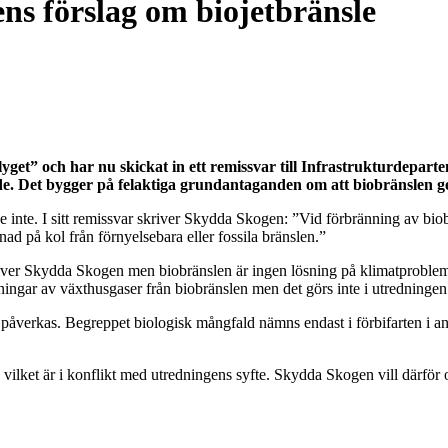
ns förslag om biojetbränsle
flyget” och har nu skickat in ett remissvar till Infrastrukturdepa
de. Det bygger på felaktiga grundantaganden om att biobränslen ger
de inte. I sitt remissvar skriver Skydda Skogen: ”Vid förbränning av bio
ad på kol från förnyelsebara eller fossila bränslen.”
river Skydda Skogen men biobränslen är ingen lösning på klimatproblem
ingar av växthusgaser från biobränslen men det görs inte i utredningen
verkas. Begreppet biologisk mångfald nämns endast i förbifarten i andra
 vilket är i konflikt med utredningens syfte. Skydda Skogen vill därför 