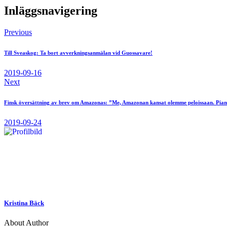
Inläggsnavigering
Previous
Till Sveaskog: Ta bort avverkningsanmälan vid Guossavare!
2019-09-16
Next
Finsk översättning av brev om Amazonas: ”Me, Amazonan kansat olemme peloissaan. Pian m
2019-09-24
Kristina Bäck
About Author