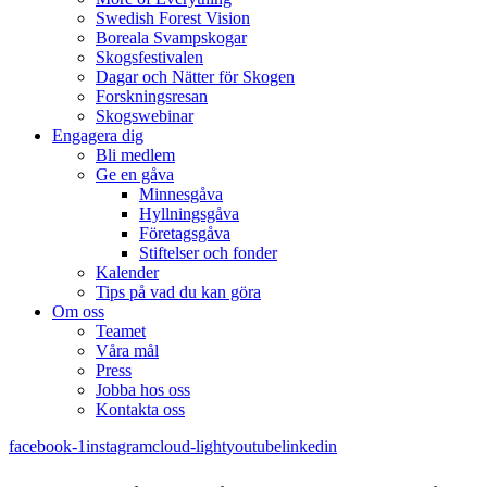
Swedish Forest Vision
Boreala Svampskogar
Skogsfestivalen
Dagar och Nätter för Skogen
Forskningsresan
Skogswebinar
Engagera dig
Bli medlem
Ge en gåva
Minnesgåva
Hyllningsgåva
Företagsgåva
Stiftelser och fonder
Kalender
Tips på vad du kan göra
Om oss
Teamet
Våra mål​
Press
Jobba hos oss
Kontakta oss
facebook-1
instagram
cloud-light
youtube
linkedin