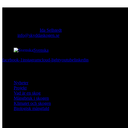
Kontakt
Ansvarig utgivare:
Ida Sellstedt
E-mail
:
info@skyddaskogen.se
Org nr
: 802445-0168
Svenska
facebook-1
instagram
cloud-light
youtube
linkedin
Lär dig mer
Nyheter
Projekt
Vad är en skog
Mångbruk i skogen
Klimatet och skogen
Biologisk mångfald
Om oss