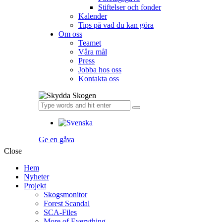
Stiftelser och fonder
Kalender
Tips på vad du kan göra
Om oss
Teamet
Våra mål​
Press
Jobba hos oss
Kontakta oss
Ge en gåva
Close
Hem
Nyheter
Projekt
Skogsmonitor
Forest Scandal
SCA-Files
More of Everything