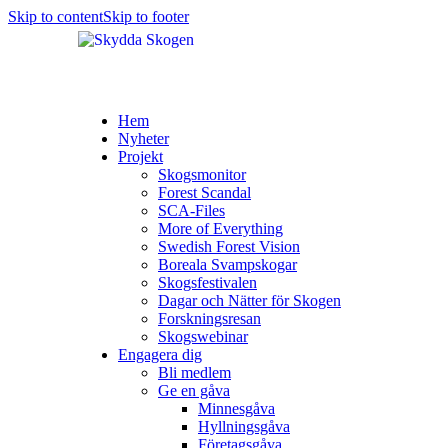
Skip to content
Skip to footer
Hem
Nyheter
Projekt
Skogsmonitor
Forest Scandal
SCA-Files
More of Everything
Swedish Forest Vision
Boreala Svampskogar
Skogsfestivalen
Dagar och Nätter för Skogen
Forskningsresan
Skogswebinar
Engagera dig
Bli medlem
Ge en gåva
Minnesgåva
Hyllningsgåva
Företagsgåva