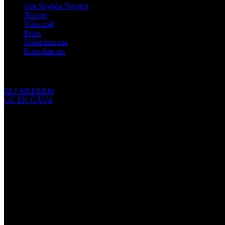
Om Skydda Skogen
Teamet
Våra mål
Press
Jobba hos oss
Kontakta oss
Engagera dig
BLI MEDLEM
GE EN GÅVA