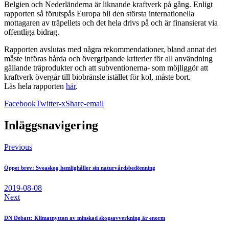
Belgien och Nederländerna är liknande kraftverk på gång. Enligt
rapporten så förutspås Europa bli den största internationella
mottagaren av träpellets och det hela drivs på och är finansierat via
offentliga bidrag.
Rapporten avslutas med några rekommendationer, bland annat det
måste införas hårda och övergripande kriterier för all användning
gällande träprodukter och att subventionerna- som möjliggör att
kraftverk övergår till biobränsle istället för kol, måste bort.
Läs hela rapporten
här
.
Facebook
Twitter-x
Share-email
Inläggsnavigering
Previous
Öppet brev: Sveaskog hemlighåller sin naturvårdsbedömning
2019-08-08
Next
DN Debatt: Klimatnyttan av minskad skogsavverkning är enorm