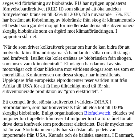
avges vid förbränning av biobränsle. EU har nyligen uppdaterat
förnyelsebardirektivet (RED II) som siktar på att öka andelen
förnyelsebara bränslen till 32% till 2030, från nuvarande 17%. EU
har bestämt att förbränning av biobränsle från skog är klimatneutralt-
ett beslut som gör det möjligt för medlemsländerna att subventionera
skoglig biobränsle som en åtgärd mot klimatförändringen. I
rapporten står det:
’När de som driver kolkraftverk pratar om hur de kan bidra för att
motverka klimatförändringarna så handlar det sällan om att stänga
ned kraftverk. Istället ska kolet ersättas av biobränslen från skogen,
som anses vara klimatneutralt”. Elbolagen har dammat av sina
motorsågar och riktar blickarna mot världens skogar som ses som en
energikälla. Konkurrensen om dessa skogar har intensifierats.
Uppköpare från europeiska elproducenter reser världen runt från
Afrika till USA för att få ihop tillräckligt med trä för sin
subventionerade produktion av “grön elektricitet”. ’
Ett exempel är det största kraftverket i världen- DRAX i
Storbritannien, som har konverterats från att elda kol till 100%
skogligt biobränsle. Enligt organisationen
Biofuelwatch
, eldades två
miljoner ton träpellets från över 14 miljoner ton trä förra året för att
driva detta kraftverk som producerar elektricitet. Det är mycket mer
trä än vad Storbritannien själv har så nästan alla pellets var
importerade från USA, Kanada och de baltiska staterna. I Danmark,