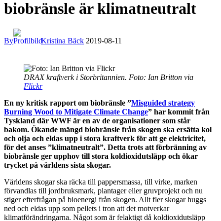
biobränsle är klimatneutralt
By
Kristina Bäck
2019-08-11
DRAX kraftverk i Storbritannien. Foto: Ian Britton via
Flickr
En ny kritisk rapport om biobränsle ”
Misguided strategy
Burning Wood to Mitigate Climate Change
” har kommit från
Tyskland där WWF är en av de organisationer som står
bakom. Ökande mängd biobränsle från skogen ska ersätta kol
och olja och eldas upp i stora kraftverk för att ge elektricitet,
för det anses ”klimatneutralt”. Detta trots att förbränning av
biobränsle ger upphov till stora koldioxidutsläpp och ökar
trycket på världens sista skogar.
Världens skogar ska räcka till pappersmassa, till virke, marken
förvandlas till jordbruksmark, plantager eller gruvprojekt och nu
stiger efterfrågan på bioenergi från skogen. Allt fler skogar huggs
ned och eldas upp som pellets i tron att det motverkar
klimatförändringarna. Något som är felaktigt då koldioxidutsläpp