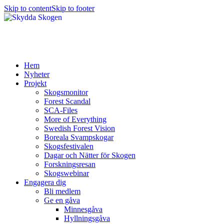
Skip to content
Skip to footer
Hem
Nyheter
Projekt
Skogsmonitor
Forest Scandal
SCA-Files
More of Everything
Swedish Forest Vision
Boreala Svampskogar
Skogsfestivalen
Dagar och Nätter för Skogen
Forskningsresan
Skogswebinar
Engagera dig
Bli medlem
Ge en gåva
Minnesgåva
Hyllningsgåva