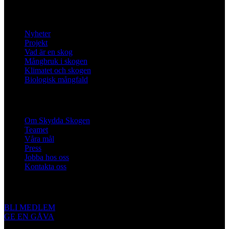
Lär dig mer
Nyheter
Projekt
Vad är en skog
Mångbruk i skogen
Klimatet och skogen
Biologisk mångfald
Om oss
Om Skydda Skogen
Teamet
Våra mål
Press
Jobba hos oss
Kontakta oss
Engagera dig
BLI MEDLEM
GE EN GÅVA