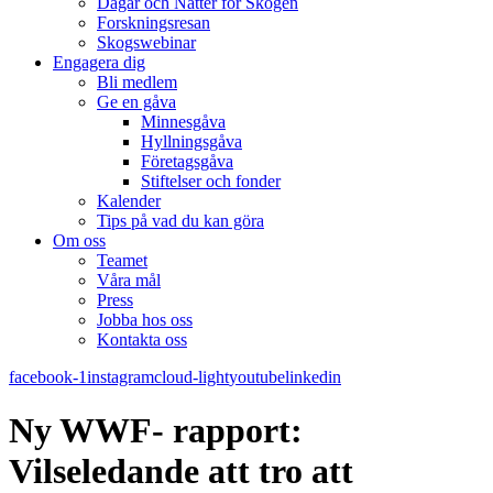
Dagar och Nätter för Skogen
Forskningsresan
Skogswebinar
Engagera dig
Bli medlem
Ge en gåva
Minnesgåva
Hyllningsgåva
Företagsgåva
Stiftelser och fonder
Kalender
Tips på vad du kan göra
Om oss
Teamet
Våra mål​
Press
Jobba hos oss
Kontakta oss
facebook-1
instagram
cloud-light
youtube
linkedin
Ny WWF- rapport:
Vilseledande att tro att