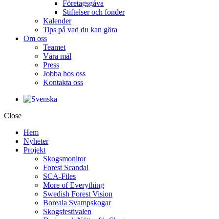
Företagsgåva
Stiftelser och fonder
Kalender
Tips på vad du kan göra
Om oss
Teamet
Våra mål​
Press
Jobba hos oss
Kontakta oss
Close
Hem
Nyheter
Projekt
Skogsmonitor
Forest Scandal
SCA-Files
More of Everything
Swedish Forest Vision
Boreala Svampskogar
Skogsfestivalen