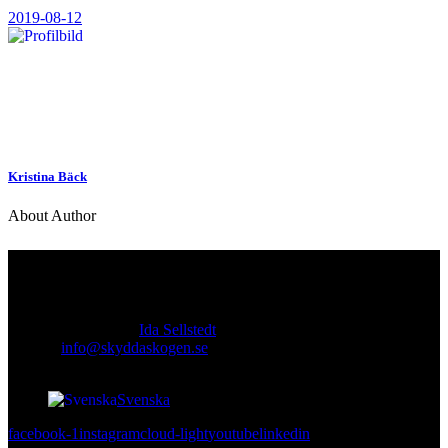
2019-08-12
Kristina Bäck
About Author
Kontakt
Ansvarig utgivare:
Ida Sellstedt
E-mail
:
info@skyddaskogen.se
Org nr
: 802445-0168
Svenska
facebook-1
instagram
cloud-light
youtube
linkedin