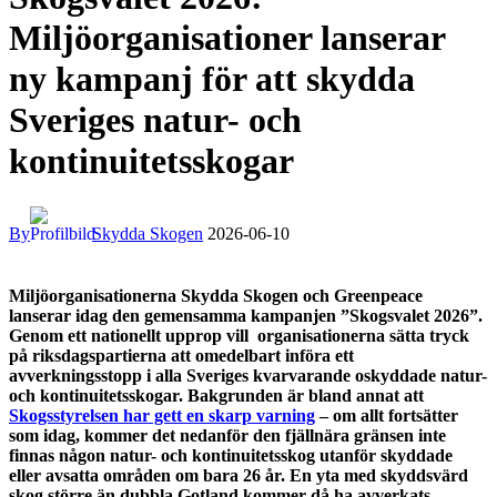
Miljöorganisationer lanserar
ny kampanj för att skydda
Sveriges natur- och
kontinuitetsskogar
By
Skydda Skogen
2026-06-10
Miljöorganisationerna Skydda Skogen och Greenpeace
lanserar idag den gemensamma kampanjen ”Skogsvalet 2026”.
Genom ett nationellt upprop vill organisationerna sätta tryck
på riksdagspartierna att omedelbart införa ett
avverkningsstopp i alla Sveriges kvarvarande oskyddade natur-
och kontinuitetsskogar. Bakgrunden är bland annat att
Skogsstyrelsen har gett en skarp varning
– om allt fortsätter
som idag, kommer det nedanför den fjällnära gränsen inte
finnas någon natur- och kontinuitetsskog utanför skyddade
eller avsatta områden om bara 26 år. En yta med skyddsvärd
skog större än dubbla Gotland kommer då ha avverkats.