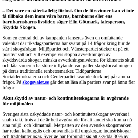
– Det vore en oåterkallelig förlust. Om de försvinner kan vi inte
få tillbaka dem inom våra barns, barnbarns eller ens
barnbarnsbarns livstider, säger Elin Götmark, talesperson,
Skydda Skogen.
Som en central del av kampanjen lanseras även en omfattande
valenkät där riksdagspartierna har svarat på 14 frågor kring hur de
står i skogsfrågan. Miljöpartiet och Vänsterpartiet sticker ut på ett
positivt sätt och vill exempelvis stoppa avverkningen av
skyddsvärda skogar, minska avverkningsnivåerna för klimatets skull
och låta samerna ha större inflytande vad gäller skogsförvaltningen
på deras traditionella renbetesmarker. Tidöpartierna,
Socialdemokraterna och Centerpartiet svarade dock nej på samma
frågor. På
skogsvalet.se
går det att läsa alla partiers svar på ännu fler
frågor.
Akut skydd av natur- och kontinuitetskogarna är avgörande
för miljömålen
Sveriges sista oskyddade natur- och kontinuitetsskogar avverkas i
snabb takt, trots att de är helt avgörande för att landet ska kunna nå
sina miljö- och klimatmål. Merparten av den svenska skogsmarken
har redan kalhuggits och omvandlats till ungskogar, industriskogar
och trädplanteringar. Sverige har förbundit sig att skydda 30% av