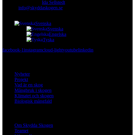
Ansvarig utgivare:
Ida Sellstedt
E-mail
:
info@skyddaskogen.se
Org nr
: 802445-0168
Svenska
Svenska
Engelska
Tyska
facebook-1
instagram
cloud-light
youtube
linkedin
Lär dig mer
Nyheter
Projekt
Vad är en skog
Mångbruk i skogen
Klimatet och skogen
Biologisk mångfald
Om oss
Om Skydda Skogen
Teamet