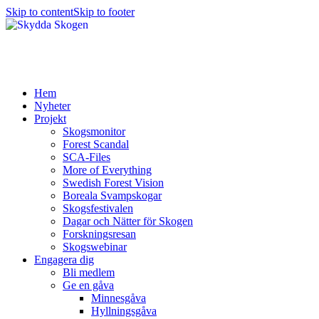
Skip to content
Skip to footer
Hem
Nyheter
Projekt
Skogsmonitor
Forest Scandal
SCA-Files
More of Everything
Swedish Forest Vision
Boreala Svampskogar
Skogsfestivalen
Dagar och Nätter för Skogen
Forskningsresan
Skogswebinar
Engagera dig
Bli medlem
Ge en gåva
Minnesgåva
Hyllningsgåva