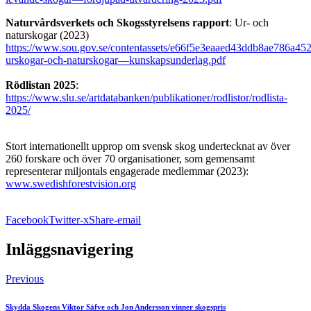
Naturvårdsverkets och Skogsstyrelsens rapport
: Ur- och
naturskogar (2023)
https://www.sou.gov.se/contentassets/e66f5e3eaaed43ddb8ae786a452
urskogar-och-naturskogar—kunskapsunderlag.pdf
Rödlistan 2025
:
https://www.slu.se/artdatabanken/publikationer/rodlistor/rodlista-
2025/
Stort internationellt upprop om svensk skog undertecknat av över
260 forskare och över 70 organisationer, som gemensamt
representerar miljontals engagerade medlemmar (2023):
www.swedishforestvision.org
Facebook
Twitter-x
Share-email
Inläggsnavigering
Previous
Skydda Skogens Viktor Säfve och Jon Andersson vinner skogspris