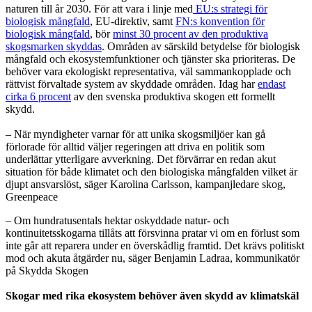
naturen till år 2030. För att vara i linje med
EU:s strategi för
biologisk mångfald
, EU-direktiv, samt
FN:s konvention för
biologisk mångfald
, bör
minst 30 procent av den produktiva
skogsmarken skyddas
. Områden av särskild betydelse för biologisk
mångfald och ekosystemfunktioner och tjänster ska prioriteras. De
behöver vara ekologiskt representativa, väl sammankopplade och
rättvist förvaltade system av skyddade områden. Idag har
endast
cirka 6 procent
av den svenska produktiva skogen ett formellt
skydd.
– När myndigheter varnar för att unika skogsmiljöer kan gå
förlorade för alltid väljer regeringen att driva en politik som
underlättar ytterligare avverkning. Det förvärrar en redan akut
situation för både klimatet och den biologiska mångfalden vilket är
djupt ansvarslöst, säger Karolina Carlsson, kampanjledare skog,
Greenpeace
– Om hundratusentals hektar oskyddade natur- och
kontinuitetsskogarna tillåts att försvinna pratar vi om en förlust som
inte går att reparera under en överskådlig framtid. Det krävs politiskt
mod och akuta åtgärder nu, säger Benjamin Ladraa, kommunikatör
på Skydda Skogen
Skogar med rika ekosystem behöver även skydd av klimatskäl