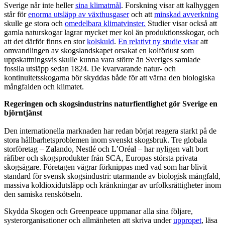
Sverige når inte heller
sina klimatmål
. Forskning visar att kalhyggen
står för
enorma utsläpp av växthusgaser
och att
minskad avverkning
skulle ge stora och
omedelbara klimatvinster.
Studier visar också att
gamla naturskogar lagrar mycket mer kol än produktionsskogar, och
att det därför finns en stor
kolskuld
.
En relativt ny studie visar
att
omvandlingen av skogslandskapet orsakat en kolförlust som
uppskattningsvis skulle kunna vara större än Sveriges samlade
fossila utsläpp sedan 1824. De kvarvarande natur- och
kontinuitetsskogarna bör skyddas både för att värna den biologiska
mångfalden och klimatet.
Regeringen och skogsindustrins naturfientlighet gör Sverige en
björntjänst
Den internationella marknaden har redan börjat reagera starkt på de
stora hållbarhetsproblemen inom svenskt skogsbruk. Tre globala
storföretag – Zalando, Nestlé och L’Oréal – har nyligen valt bort
råfiber och skogsprodukter från SCA, Europas största privata
skogsägare. Företagen vägrar förknippas med vad som har blivit
standard för svensk skogsindustri: utarmande av biologisk mångfald,
massiva koldioxidutsläpp och kränkningar av urfolksrättigheter inom
den samiska renskötseln.
Skydda Skogen och Greenpeace uppmanar alla sina följare,
systerorganisationer och allmänheten att skriva under
uppropet
, läsa