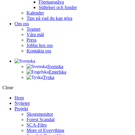
Företagsgåva
Stiftelser och fonder
Kalender
Tips på vad du kan göra
Om oss
Teamet
Våra mål​
Press
Jobba hos oss
Kontakta oss
Svenska
Engelska
Tyska
Close
Hem
Nyheter
Projekt
Skogsmonitor
Forest Scandal
SCA-Files
More of Everything