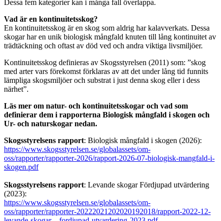
Dessa fem kategorier kan i många fall överlappa.
Vad är en kontinuitetsskog?
En kontinuitetsskog är en skog som aldrig har kalavverkats. Dessa
skogar har en unik biologisk mångfald knuten till lång kontinuitet av
trädtäckning och oftast av död ved och andra viktiga livsmiljöer.
Kontinuitetsskog definieras av Skogsstyrelsen (2011) som: ”skog
med arter vars förekomst förklaras av att det under lång tid funnits
lämpliga skogsmiljöer och substrat i just denna skog eller i dess
närhet”.
Läs mer om natur- och kontinuitetsskogar och vad som
definierar dem i rapporterna Biologisk mångfald i skogen och
Ur- och naturskogar nedan.
Skogsstyrelsens rapport
: Biologisk mångfald i skogen (2026):
https://www.skogsstyrelsen.se/globalassets/om-
oss/rapporter/rapporter-2026/rapport-2026-07-biologisk-mangfald-i-
skogen.pdf
Skogsstyrelsens rapport
: Levande skogar Fördjupad utvärdering
(2023):
https://www.skogsstyrelsen.se/globalassets/om-
oss/rapporter/rapporter-20222021202020192018/rapport-2022-12-
levande-skogar—fordjupad-utvardering-2023.pdf