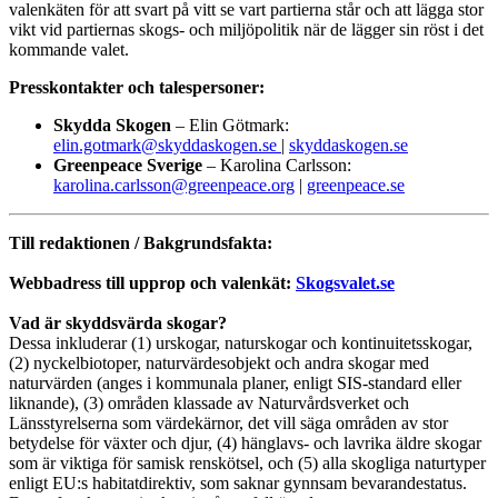
valenkäten för att svart på vitt se vart partierna står och att lägga stor
vikt vid partiernas skogs- och miljöpolitik när de lägger sin röst i det
kommande valet.
Presskontakter och talespersoner:
Skydda Skogen
– Elin Götmark:
elin.gotmark@skyddaskogen.se
|
skyddaskogen.se
Greenpeace Sverige
– Karolina Carlsson:
karolina.carlsson@greenpeace.org
|
greenpeace.se
Till redaktionen / Bakgrundsfakta:
Webbadress till upprop och valenkät:
Skogsvalet.se
Vad är skyddsvärda skogar?
Dessa inkluderar (1) urskogar, naturskogar och kontinuitetsskogar,
(2) nyckelbiotoper, naturvärdesobjekt och andra skogar med
naturvärden (anges i kommunala planer, enligt SIS-standard eller
liknande), (3) områden klassade av Naturvårdsverket och
Länsstyrelserna som värdekärnor, det vill säga områden av stor
betydelse för växter och djur, (4) hänglavs- och lavrika äldre skogar
som är viktiga för samisk renskötsel, och (5) alla skogliga naturtyper
enligt EU:s habitatdirektiv, som saknar gynnsam bevarandestatus.