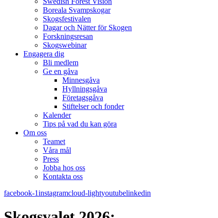
Swedish Forest Vision
Boreala Svampskogar
Skogsfestivalen
Dagar och Nätter för Skogen
Forskningsresan
Skogswebinar
Engagera dig
Bli medlem
Ge en gåva
Minnesgåva
Hyllningsgåva
Företagsgåva
Stiftelser och fonder
Kalender
Tips på vad du kan göra
Om oss
Teamet
Våra mål​
Press
Jobba hos oss
Kontakta oss
facebook-1
instagram
cloud-light
youtube
linkedin
Skogsvalet 2026: