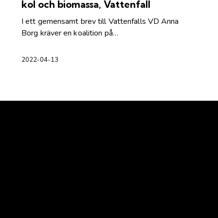
kol och biomassa, Vattenfall
I ett gemensamt brev till Vattenfalls VD Anna
Borg kräver en koalition på…
2022-04-13
Kontakt
Ansvarig utgivare:
Ida Sellstedt
E-mail
:
info@skyddaskogen.se
Org nr
: 802445-0168