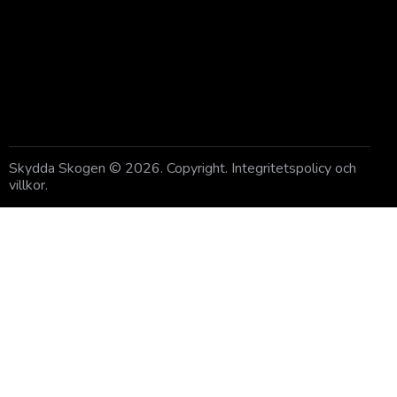
GE EN GÅVA
Skydda Skogen
© 2026. Copyright.
Integritetspolicy och
villkor
.