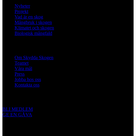
Nyheter
Projekt
Vad är en skog
Mångbruk i skogen
Klimatet och skogen
Biologisk mångfald
Om oss
Om Skydda Skogen
Teamet
Våra mål
Press
Jobba hos oss
Kontakta oss
Engagera dig
BLI MEDLEM
GE EN GÅVA