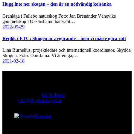
facebook-
instagram
cloud-
youtube
linkedin
Hugg inte ner skogen – den är en nödvändig kolsänka
1
light
Granlåga i Fallebo naturskog Foto: Jan Brenander Våneviks
gammelskog i Oskarshamn har varit…
2022-09-29
Replik i ETC: Skogen är avgörande – men vi måste göra rätt
Lina Burnelius, projektledare och internationell koordinator, Skydda
Skogen. Foto: Dan Jama. Vi är eniga,…
2021-02-18
Kontakt
Ansvarig utgivare:
Ida Sellstedt
E-mail
:
info@skyddaskogen.se
Org nr
: 802445-0168
Svenska
facebook-
instagram
cloud-
youtube
linkedin
Lär dig mer
1
light