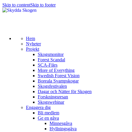
Skip to content
Skip to footer
Hem
Nyheter
Projekt
Skogsmonitor
Forest Scandal
SCA-Files
More of Everything
Swedish Forest Vision
Boreala Svampskogar
Skogsfestivalen
Dagar och Nätter för Skogen
Forskningsresan
Skogswebinar
Engagera dig
Bli medlem
Ge en gåva
Minnesgåva
Hyllningsgåva