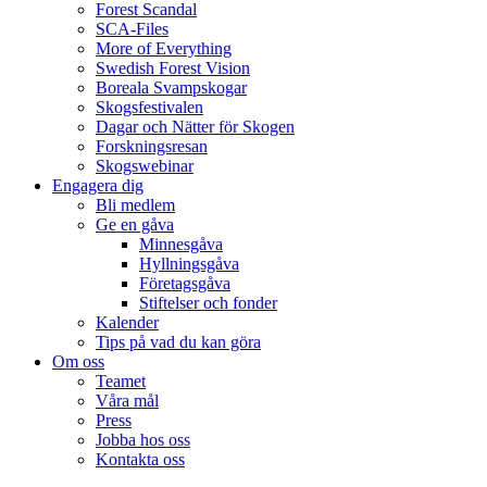
Forest Scandal
SCA-Files
More of Everything
Swedish Forest Vision
Boreala Svampskogar
Skogsfestivalen
Dagar och Nätter för Skogen
Forskningsresan
Skogswebinar
Engagera dig
Bli medlem
Ge en gåva
Minnesgåva
Hyllningsgåva
Företagsgåva
Stiftelser och fonder
Kalender
Tips på vad du kan göra
Om oss
Teamet
Våra mål​
Press
Jobba hos oss
Kontakta oss