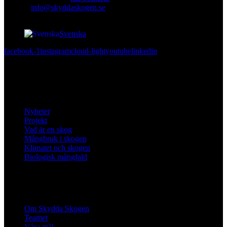
E-mail
:
info@skyddaskogen.se
Org nr
: 802445-0168
Svenska
facebook-1
instagram
cloud-light
youtube
linkedin
Lär dig mer
Nyheter
Projekt
Vad är en skog
Mångbruk i skogen
Klimatet och skogen
Biologisk mångfald
Om oss
Om Skydda Skogen
Teamet
Våra mål