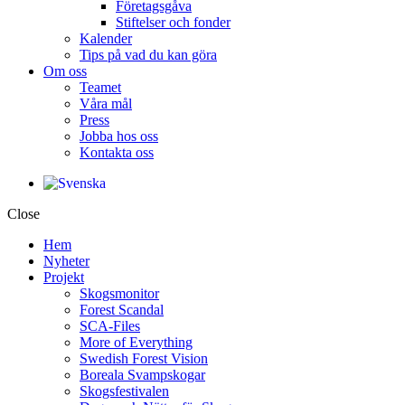
Företagsgåva
Stiftelser och fonder
Kalender
Tips på vad du kan göra
Om oss
Teamet
Våra mål​
Press
Jobba hos oss
Kontakta oss
Close
Hem
Nyheter
Projekt
Skogsmonitor
Forest Scandal
SCA-Files
More of Everything
Swedish Forest Vision
Boreala Svampskogar
Skogsfestivalen