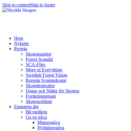
Skip to content
Skip to footer
Hem
Nyheter
Projekt
Skogsmonitor
Forest Scandal
SCA-Files
More of Everything
Swedish Forest Vision
Boreala Svampskogar
Skogsfestivalen
Dagar och Nätter för Skogen
Forskningsresan
Skogswebinar
Engagera dig
Bli medlem
Ge en gåva
Minnesgåva
Hyllningsgåva