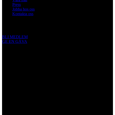
Press
Jobba hos oss
Kontakta oss
Engagera dig
BLI MEDLEM
GE EN GÅVA