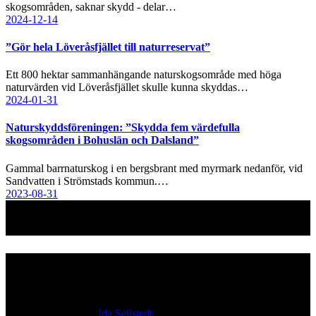
skogsområden, saknar skydd - delar…
2024-12-14
”Gör hela Löveråsfjället till naturreservat”
Ett 800 hektar sammanhängande naturskogsområde med höga
naturvärden vid Löveråsfjället skulle kunna skyddas…
2024-01-31
Naturskyddsföreningen: ”Skydda fem värdefulla
skogsområden i Bohuslän och Dalsland”
Gammal barrnaturskog i en bergsbrant med myrmark nedanför, vid
Sandvatten i Strömstads kommun.…
2023-08-31
Kontakt
Ansvarig utgivare:
Ida Sellstedt