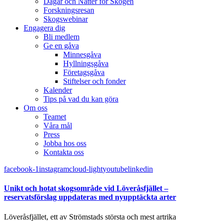
Dagar och Nätter för Skogen
Forskningsresan
Skogswebinar
Engagera dig
Bli medlem
Ge en gåva
Minnesgåva
Hyllningsgåva
Företagsgåva
Stiftelser och fonder
Kalender
Tips på vad du kan göra
Om oss
Teamet
Våra mål​
Press
Jobba hos oss
Kontakta oss
facebook-1
instagram
cloud-light
youtube
linkedin
Unikt och hotat skogsområde vid Löveråsfjället –
reservatsförslag uppdateras med nyupptäckta arter
Löveråsfjället, ett av Strömstads största och mest artrika