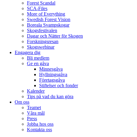
Forest Scandal
SCA-Files
More of Everything
Swedish Forest Vision
Boreala Svampskogar
Skogsfestivalen
Dagar och Nätter för Skogen
Forskningsresan
Skogswebinar
Engagera dig
Bli medlem
Ge en gåva
Minnesgåva
Hyllningsgåva
Företagsgåva
Stiftelser och fonder
Kalender
Tips på vad du kan göra
Om oss
Teamet
Våra mål​
Press
Jobba hos oss
Kontakta oss