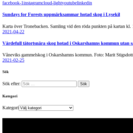
facebook-1
instagram
cloud-light
youtube
linkedin
Sundays for Forests uppmärksammar hotad skog i Lysekil
Karta över Tronebacken. Samling vid den röda punkten på kartan kl
2021-04-22
Värdefull tätortsnära skog hotad i Oskarshamns kommun utan 
Våneviks gammelskog i Oskarshamns kommun. Foto: Marit Stigsdott
2021-02-25
Sök
Sök efter:
Kategori
Kategori
Kontakt