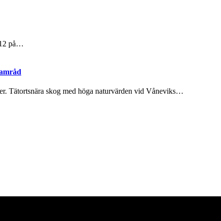
. 12 på…
samråd
er. Tätortsnära skog med höga naturvärden vid Våneviks…