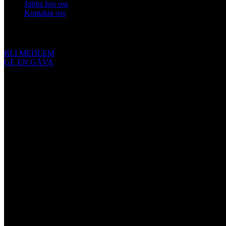
Jobba hos oss
Kontakta oss
Engagera dig
BLI MEDLEM
GE EN GÅVA