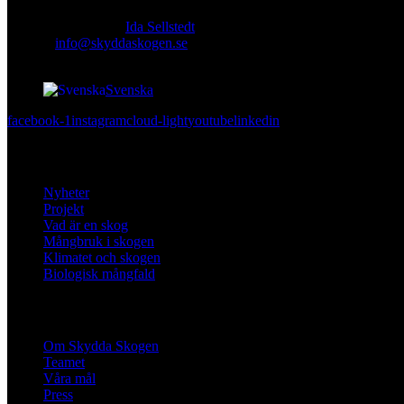
Ansvarig utgivare:
Ida Sellstedt
E-mail
:
info@skyddaskogen.se
Org nr
: 802445-0168
Svenska
facebook-1
instagram
cloud-light
youtube
linkedin
Lär dig mer
Nyheter
Projekt
Vad är en skog
Mångbruk i skogen
Klimatet och skogen
Biologisk mångfald
Om oss
Om Skydda Skogen
Teamet
Våra mål
Press