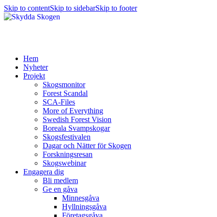
Skip to content
Skip to sidebar
Skip to footer
Hem
Nyheter
Projekt
Skogsmonitor
Forest Scandal
SCA-Files
More of Everything
Swedish Forest Vision
Boreala Svampskogar
Skogsfestivalen
Dagar och Nätter för Skogen
Forskningsresan
Skogswebinar
Engagera dig
Bli medlem
Ge en gåva
Minnesgåva
Hyllningsgåva
Företagsgåva