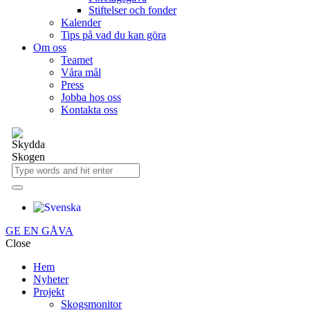
Stiftelser och fonder
Kalender
Tips på vad du kan göra
Om oss
Teamet
Våra mål​
Press
Jobba hos oss
Kontakta oss
GE EN GÅVA
Close
Hem
Nyheter
Projekt
Skogsmonitor