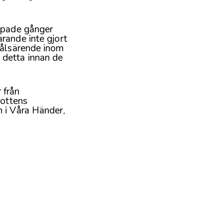
epade gånger
rande inte gjort
målsärende inom
 detta innan de
 från
bottens
 i Våra Händer,