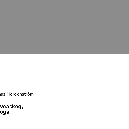
Jonas Nordenström
veaskog,
höga