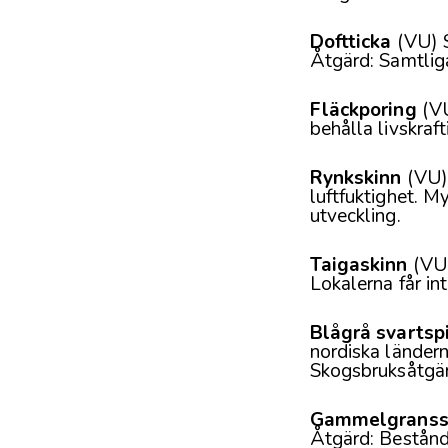
Doftticka
(VU) S
Åtgärd: Samtliga
Fläckporing
(VU
behålla livskraf
Rynkskinn
(VU)
luftfuktighet. M
utveckling.
Taigaskinn
(VU)
Lokalerna får in
Blågrå svartsp
nordiska ländern
Skogsbruksåtgärd
Gammelgranss
Åtgärd: Bestånd