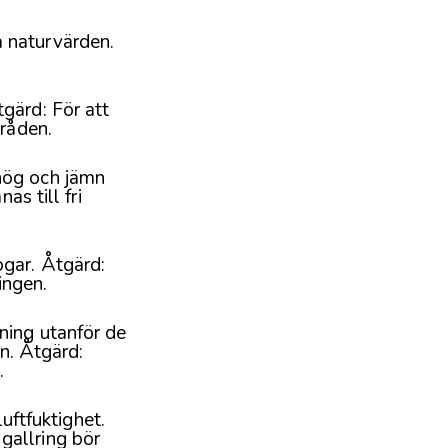
 naturvärden.
gärd: För att
mråden.
hög och jämn
as till fri
gar. Åtgärd:
ingen.
ning utanför de
en. Åtgärd:
.
ftfuktighet.
gallring bör