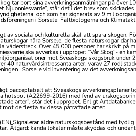
askog tar bort sina avverkningsanmälningar på över 10
t Njuonniesvarrie”, står det i det
brev
som skickades i
ndigheterna, och som har signerats av 9 miljöorgani
sföreningen i Sorsele, Fältbiologerna och Klimatakt
igt av sociala och kulturella skäl att spara skogen. Fö
aturskogar nära Sorsele, de flesta naturskogar där h
lla väderstreck. Över 45 000 personer har skrivit på m
niesvarrie ska avverkas i uppropet ”Vår Skog”- en k
 miljöorganisationer mot Sveaskogs skogsbruk under
ver 40 naturvårdsintressanta arter, varav 27 rödlistad
ningen i Sorsele vid inventering av det avverknings
digt oacceptabelt att Sveaskogs avverkningsplaner lig
ta hotspot (A22699-2016) med fynd av urskogspori
istade arter”, står det i uppropet. Enligt Artdatabank
t mot de flesta av dessa påträffade arter:
(EN) Signalerar äldre naturskogsbestånd med tydlig
tär. Åtgärd: kända lokaler måste skyddas och undant