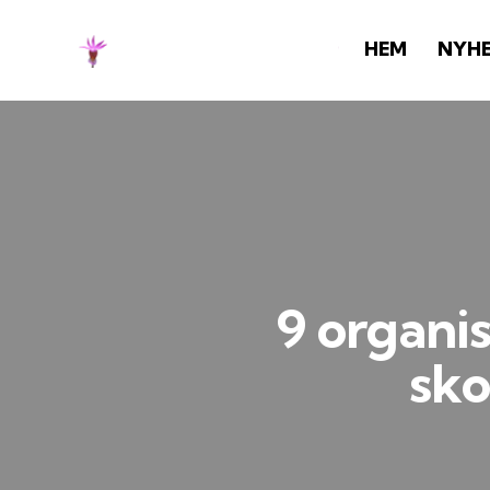
HEM
NYH
9 organis
sko