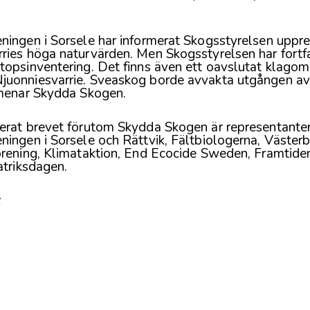
ningen i Sorsele har informerat Skogsstyrelsen uppr
ries höga naturvärden. Men Skogsstyrelsen har fortfa
topsinventering. Det finns även ett oavslutat klago
uonniesvarrie. Sveaskog borde avvakta utgången av
 menar Skydda Skogen.
erat brevet förutom Skydda Skogen är representanter
ningen i Sorsele och Rättvik, Fältbiologerna, Väster
örening, Klimataktion, End Ecocide Sweden, Framtiden
atriksdagen.
k