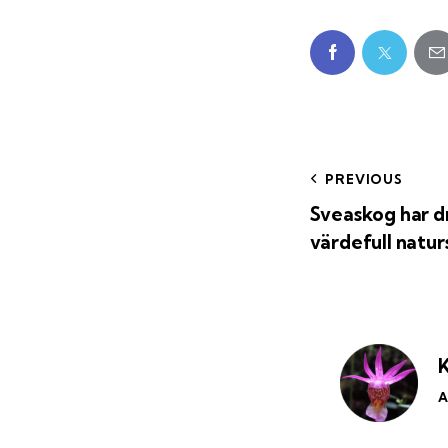
PREVIOUS
Sveaskog har d
värdefull natu
K
A