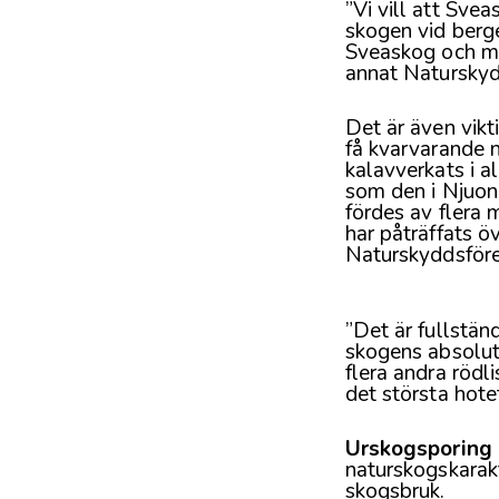
”Vi vill att Sve
skogen vid berge
Sveaskog och my
annat Naturskydd
Det är även vikt
få kvarvarande n
kalavverkats i a
som den i Njuon
fördes av flera
har påträffats ö
Naturskyddsföre
”Det är fullstän
skogens absolu
flera andra rödl
det största hote
Urskogsporing
naturskogskarak
skogsbruk.