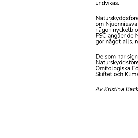
undvikas.
Naturskyddsföre
om Njuonniesvar
någon nyckelbio
FSC angående Nj
gör något alls,
De som har sign
Naturskyddsföre
Ornitologiska F
Skiftet och Klim
Av Kristina Bäc