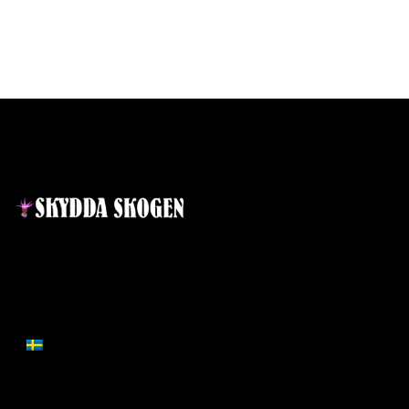
Kontakt
Lär dig mer
Nyheter
Projekt
Ansvarig utgivare:
Ida Sellstedt
E-mail
:
info@skyddaskogen.se
Vad är en skog
Org nr
: 802445-0168
Mångbruk i skogen
SVENSKA
Klimatet och skogen
Biologisk mångfald