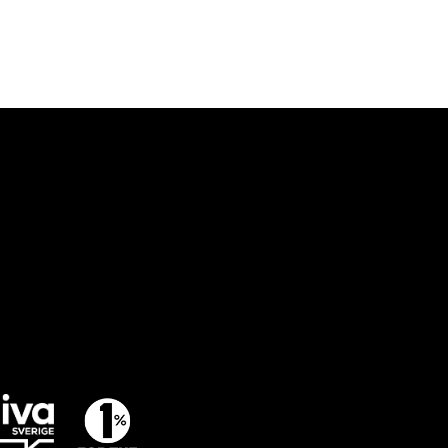
agera dig
BLI MEDLEM
GE EN GÅVA