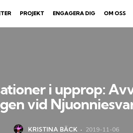
ETER
PROJEKT
ENGAGERA DIG
OM OSS
ationer i upprop: Av
gen vid Njuonniesvar
2019-11-06
KRISTINA BÄCK