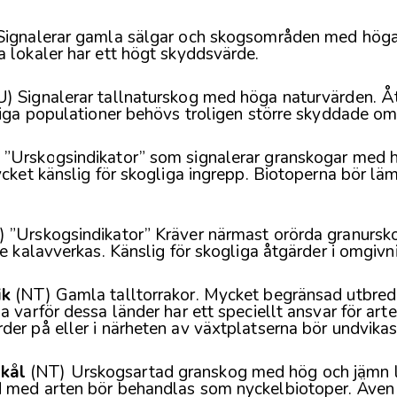
ignalerar gamla sälgar och skogsområden med höga
 lokaler har ett högt skyddsvärde.
) Signalerar tallnaturskog med höga naturvärden. Åt
tiga populationer behövs troligen större skyddade o
 ”Urskogsindikator” som signalerar granskogar med 
ycket känslig för skogliga ingrepp. Biotoperna bör lämn
 ”Urskogsindikator” Kräver närmast orörda granursko
te kalavverkas. Känslig för skogliga åtgärder i omgivn
ik
(NT) Gamla talltorrakor. Mycket begränsad utbred
a varför dessa länder har ett speciellt ansvar för art
er på eller i närheten av växtplatserna bör undvikas
kål
(NT) Urskogsartad granskog med hög och jämn lu
 med arten bör behandlas som nyckelbiotoper. Även 