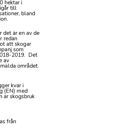
0 hektar i
går till
sationer, bland
ion.
r det är en av de
ar redan
ot att skogar
ampanj som
 2018-2019. Det
e av
anmälda området.
ger kvar i
ng (EN) med
en är skogsbruk
as från