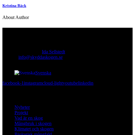
Kristina Bäck
About Author
Kontakt
Ansvarig utgivare:
Ida Sellstedt
E-mail
:
info@skyddaskogen.se
Org nr
: 802445-0168
Svenska
facebook-1
instagram
cloud-light
youtube
linkedin
Lär dig mer
Nyheter
Projekt
Vad är en skog
Mångbruk i skogen
Klimatet och skogen
Biologisk mångfald