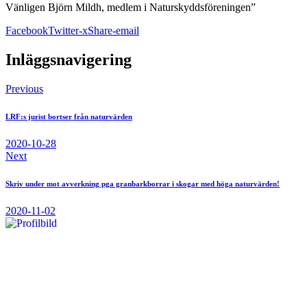
Vänligen Björn Mildh, medlem i Naturskyddsföreningen”
Facebook
Twitter-x
Share-email
Inläggsnavigering
Previous
LRF:s jurist bortser från naturvärden
2020-10-28
Next
Skriv under mot avverkning pga granbarkborrar i skogar med höga naturvärden!
2020-11-02