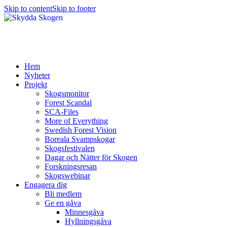
Skip to content
Skip to footer
Hem
Nyheter
Projekt
Skogsmonitor
Forest Scandal
SCA-Files
More of Everything
Swedish Forest Vision
Boreala Svampskogar
Skogsfestivalen
Dagar och Nätter för Skogen
Forskningsresan
Skogswebinar
Engagera dig
Bli medlem
Ge en gåva
Minnesgåva
Hyllningsgåva