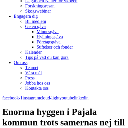
Dagar och Nätter för Skogen
Forskningsresan
Skogswebinar
Engagera dig
Bli medlem
Ge en gåva
Minnesgåva
Hyllningsgåva
Företagsgåva
Stiftelser och fonder
Kalender
Tips på vad du kan göra
Om oss
Teamet
Våra mål​
Press
Jobba hos oss
Kontakta oss
facebook-1
instagram
cloud-light
youtube
linkedin
Enorma hyggen i Pajala
kommun trots samernas nej till