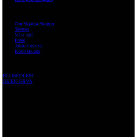
Om oss
Om Skydda Skogen
Teamet
Våra mål
Press
Jobba hos oss
Kontakta oss
Engagera dig
BLI MEDLEM
GE EN GÅVA