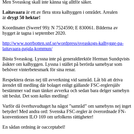
Men Sveaskog skall inte känna sig alltför säker.
Laitavaara
är ett av flera stora kalhyggen i området. Arealen
är
drygt 50 hektar!
Koordinater (Sweref 99): N 7524590; E 830061. Bilderna av
hygget är tagna i september 2020.
http://www.norrbotten.snf.se/wordpress/sveaskogs-kalhygge-pa-
laitavaara-pajala-kommun/
Bästa Sveaskog. Lyssna inte på generaldirektör Herman Sundqvists
åsikter om kalhyggen. Lyssna i stället på berörda samebyar som
behöver vinterbetesmark för sina renar.
Respektera deras nej till avverkning vid samråd. Låt bli att driva
ärendet till medling där bolaget enligt gällande FSC-reglersjälv
bestämmer vad man tänker avverka och sedan bara delger samebyn
sitt beslut. Det som
kallas
medling!
Varför då överhuvudtaget ha något ”samråd” om samebyns nej inget
betyder! Med andra ord: Svenska FSC-regler är överordnade FN-
konventionen ILO 169 om urfolkens rättigheter!
En sådan ordning är oacceptabel!