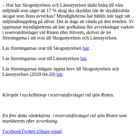
– Hur har Skogsstyrelsen och Länsstyrelsen tänkt bidra till våra
miljömål som säger att 17 % skog ska skyddas när de skyddsvärda
skogar som finns avverkas? Myndigheterna har hittills inte tagit sitt
miljömålsuppdrag på allvar. Det är dags att vända på den trenden. Vi
uppmanar myndigheterna att inte godkänna fler avverkningar varken
i reservatsförslaget vid Risten eller Hövern, skriver de tre
föreningarna i sitt svar till Skogsstyrelsen och Länsstyrelsen.
Läs föreningarnas svar till Skogsstyrelsen
här
.
Läs föreningarnas svar till Länsstyrelsen
här
.
Läs föreningarnas tidigare öppna brev till Skogsstyrelsen och
Länsstyrelsen (2020-04-20)
här
.
Körspår i nyckelbiotop i reservatsförslaget vid sjön Risten.
En före detta värdekärna i reservatsförslaget vid sjön Risten som
markberetts efter avverkning.
Facebook
Twitter-x
Share-email