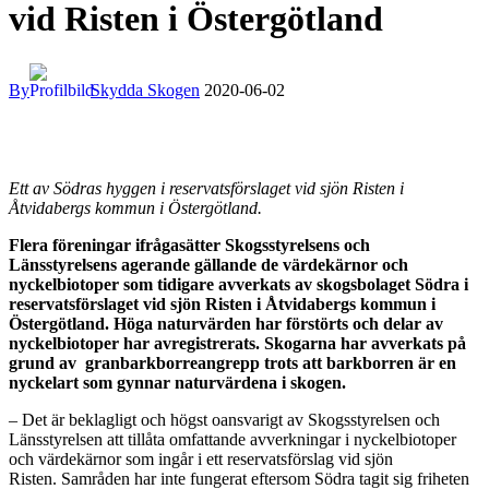
vid Risten i Östergötland
By
Skydda Skogen
2020-06-02
Ett av Södras hyggen i reservatsförslaget vid sjön Risten i
Åtvidabergs kommun i Östergötland.
Flera föreningar ifrågasätter Skogsstyrelsens och
Länsstyrelsens agerande gällande de värdekärnor och
nyckelbiotoper som tidigare avverkats av skogsbolaget Södra i
reservatsförslaget vid sjön Risten i Åtvidabergs kommun i
Östergötland. Höga naturvärden har förstörts och delar av
nyckelbiotoper har avregistrerats. Skogarna har avverkats på
grund av granbarkborreangrepp trots att barkborren är en
nyckelart som gynnar naturvärdena i skogen.
– Det är beklagligt och högst oansvarigt av Skogsstyrelsen och
Länsstyrelsen att tillåta omfattande avverkningar i nyckelbiotoper
och värdekärnor som ingår i ett reservatsförslag vid sjön
Risten. Samråden har inte fungerat eftersom Södra tagit sig friheten