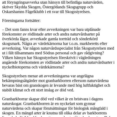
att föryngringsavverka utan hänsyn till befintliga naturvärden,
skriver Skydda Skogen, Östergötlands Skogsgrupp och
Oskarshamns Fågelklubb i ett svar till Skogsstyrelsen.
Föreningarna fortsätter:
– Det som fanns kvar efter avverkningen var bara utplånade
förekomster av rödlistade arter och andra naturvårdsarter på
överkörda lågor, avverkade gamla torrträd och sönderkörd
skogsmark. Några av värdekärnorna har t.o.m. markberetts efter
avverkning. Var någon naturvårdsspecialist från Skogsstyrelsen med
ut i fält tillsammans med Södras personal och gav rådgivning?
Vilken hänsyn har Skogsstyrelsen föreskrivit i vägledningen
angående förekomsten av rödlistade arter och andra naturvårdsarter i
nyckelbiotoperna och värdekärnorna?
Skogsstyrelsen menar att avverkningarna var angelägna
bekämpningsåtgärder mot granbarkborren eftersom naturvärdena
bevaras bäst om granskogen är levande med hög luftfuktighet och
stabilt klimat och ett stort inslag av död ved.
Granbarkborrar skapar död ved vilket är en bristvara i dagens
naturskogar. Granbarkborren är en nyckelart som gynnar
naturvärdena och skapar förutsättningar för biologisk mångfald i
skogen. En mängd arter är knutna till olika delar av barkborrens