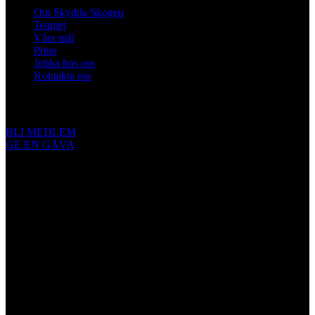
Om Skydda Skogen
Teamet
Våra mål
Press
Jobba hos oss
Kontakta oss
Engagera dig
BLI MEDLEM
GE EN GÅVA