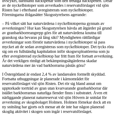
livscykel, däribland hackspettar som den tretåiga hackspetten. Delar
av de nyckelbiotoper som avverkades i reservatsförslaget vid sjön
Risten har i efterhand avregistrerats som nyckelbiotoper.
Föreningarna ifrågasätter Skogsstyrelsens agerande:
– På vilket sätt har naturvärdena i nyckelbiotoperna gynnats av
avverkningen? Hur kan Skogsstyrelsen hävda att åtgärder på grund
av granbarkborreangrepp görs för att naturvärdena knutna till
granskog ska bevaras på lång sikt? Myndigheten rättfärdigar
avverkningar som förstör naturvärdena i nyckelbiotoper så pass
mycket att de sedan avregistreras som nyckelbiotoper. Det tycks röra
sig om en fullständig kapitulation inför skogsexploatörerna som ju
efter avregistrerad nyckelbiotop har fritt fram för fortsatt avverkning.
Är det verkligen rimligt att bekämpningsåtgärderna skadar
naturvärdena mer än vad barkborrarna påstås göra?
I Östergötland är endast 2,4 % av landarealen formellt skyddad.
Fortsatta uthuggningar är planerade i kärnområdet för
reservatsförslaget vid sjön Risten. Det rör sig bland annat om
upptorkade torrträd av gran utan kvarvarande granbarkborrar där
istället barkborrarnas naturliga fiender finns i substratet. Även ett
närliggande planerat naturreservat vid sjön Hövern är snitslat för
avverkning av skogsbolaget Holmen. Holmen förnekar dock att en
ny snitsling har gjorts och menar att de inte har någon planerad
skoglig aktivitet i skogen som ingår i reservatsförslaget.