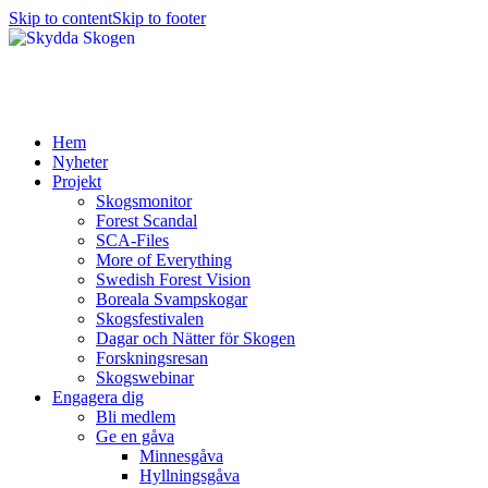
Skip to content
Skip to footer
Hem
Nyheter
Projekt
Skogsmonitor
Forest Scandal
SCA-Files
More of Everything
Swedish Forest Vision
Boreala Svampskogar
Skogsfestivalen
Dagar och Nätter för Skogen
Forskningsresan
Skogswebinar
Engagera dig
Bli medlem
Ge en gåva
Minnesgåva
Hyllningsgåva