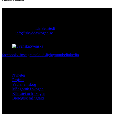
Kontakt
Ansvarig utgivare:
Ida Sellstedt
E-mail
:
info@skyddaskogen.se
Org nr
: 802445-0168
Svenska
facebook-1
instagram
cloud-light
youtube
linkedin
Lär dig mer
Nyheter
Projekt
Vad är en skog
Mångbruk i skogen
Klimatet och skogen
Biologisk mångfald
Om oss