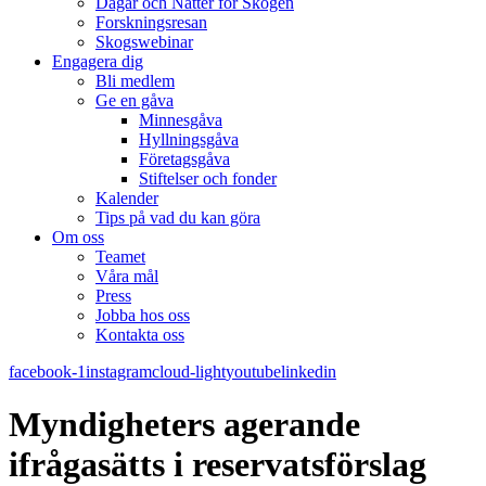
Dagar och Nätter för Skogen
Forskningsresan
Skogswebinar
Engagera dig
Bli medlem
Ge en gåva
Minnesgåva
Hyllningsgåva
Företagsgåva
Stiftelser och fonder
Kalender
Tips på vad du kan göra
Om oss
Teamet
Våra mål​
Press
Jobba hos oss
Kontakta oss
facebook-1
instagram
cloud-light
youtube
linkedin
Myndigheters agerande
ifrågasätts i reservatsförslag