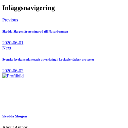
Inläggsnavigering
Previous
Skydda Skogen är nominerad till Naturbonusen
2020-06-01
Next
Svenska kyrkans planerade avverkning i Lycksele väcker protester
2020-06-02
Skydda Skogen
About Author