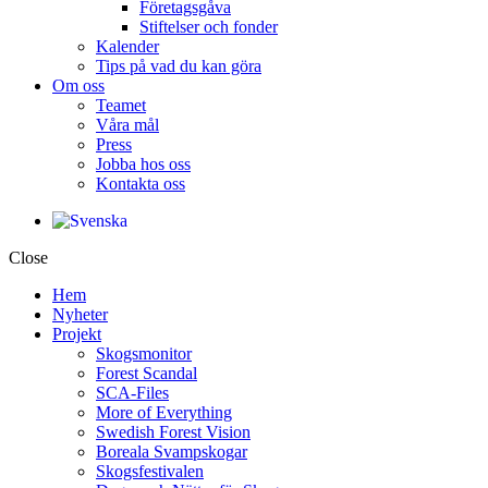
Företagsgåva
Stiftelser och fonder
Kalender
Tips på vad du kan göra
Om oss
Teamet
Våra mål​
Press
Jobba hos oss
Kontakta oss
Close
Hem
Nyheter
Projekt
Skogsmonitor
Forest Scandal
SCA-Files
More of Everything
Swedish Forest Vision
Boreala Svampskogar
Skogsfestivalen