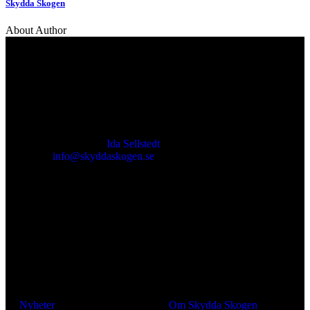
Skydda Skogen
About Author
Kontakt
Ansvarig utgivare:
Ida Sellstedt
E-mail
:
info@skyddaskogen.se
Org nr
: 802445-0168
Lär dig mer
Om oss
Nyheter
Om Skydda Skogen