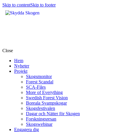
Skip to content
Skip to footer
Close
Hem
Nyheter
Projekt
Skogsmonitor
Forest Scandal
SCA-Files
More of Everything
Swedish Forest Vision
Boreala Svampskogar
Skogsfestivalen
Dagar och Nätter för Skogen
Forskningsresan
Skogswebinar
Engagera dig