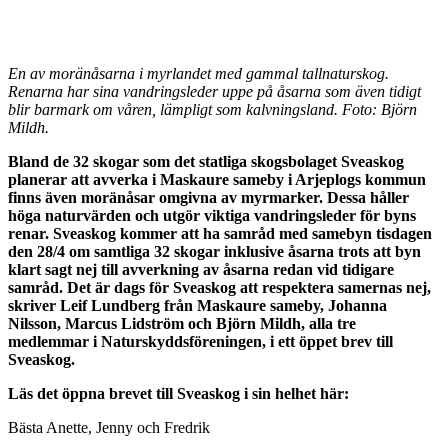
En av moränåsarna i myrlandet med gammal tallnaturskog.
Renarna har sina vandringsleder uppe på åsarna som även tidigt
blir barmark om våren, lämpligt som kalvningsland. Foto: Björn
Mildh.
Bland de 32 skogar som det statliga skogsbolaget Sveaskog
planerar att avverka i Maskaure sameby i Arjeplogs kommun
finns även moränåsar omgivna av myrmarker. Dessa håller
höga naturvärden och utgör viktiga vandringsleder för byns
renar. Sveaskog kommer att ha samråd med samebyn tisdagen
den 28/4 om samtliga 32 skogar inklusive åsarna trots att byn
klart sagt nej till avverkning av åsarna redan vid tidigare
samråd. Det är dags för Sveaskog att respektera samernas nej,
skriver Leif Lundberg från Maskaure sameby, Johanna
Nilsson, Marcus Lidström och Björn Mildh, alla tre
medlemmar i Naturskyddsföreningen, i ett öppet brev till
Sveaskog.
Läs det öppna brevet till Sveaskog i sin helhet här:
Bästa Anette, Jenny och Fredrik