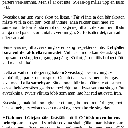
parters verksamhet. Men så är det inte. Sveaskog målar upp en falsk
bild.
Sveaskog tar upp varje skog på listan. ”Får vi inte ta den här skogen
måste vi få ta den där” och så vidare. Man räknar kallt med att
samerna inte förmår stå emot och säga nej till allt, de kommer till slut
att gå med på ett stort antal avverkningar. Så fortsätter det, samråd
efter samråd.
Samebyns nej till avverkning av en skog respekteras inte.
Det gäller
bara vid det aktuella samrådet
. Vid nästa möte kan Sveaskog ta
upp samma skog igen, gång på gång. Så fortgår det tills bolaget fått
vad man vill ha!
Detta är vad som döljer sig bakom Sveaskogs beskrivning av
jämbördiga parter och respekt. Och detta är vad samerna tvingas
leva med,
i alla samebyar
. Situationen blir inte bättre av att samer
också behöver säsongsarbete med röjning i dessa samma skogar före
avverkning, tyvärr viktiga jobb som man inte har råd att avstå från.
Sveaskogs maktfullkomlighet är ett tungt hot mot rennäringen, mot
hela samebyars existens och mot skogar som borde skyddas.
HD-domen i Girjasmålet
fastställer att
ILO 169-konventionens
princip
om hänsyn till samisk sedvana skall gälla i marktvister som
berör samerna även om staten inte undertecknat konventionen. (DN