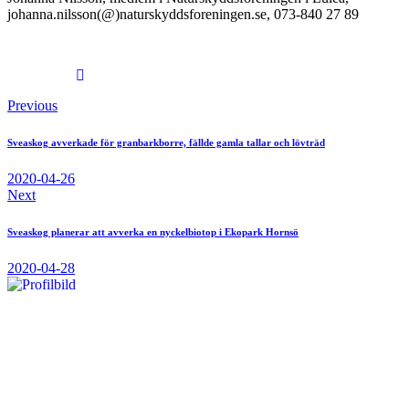
johanna.nilsson(@)naturskyddsforeningen.se, 073-840 27 89
Previous
Sveaskog avverkade för granbarkborre, fällde gamla tallar och lövträd
2020-04-26
Next
Sveaskog planerar att avverka en nyckelbiotop i Ekopark Hornsö
2020-04-28