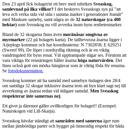
Den 23 april fick bolaget/ni ett brev med rubriken
Sveaskog,
samlevnad på lika villkor?
I det beskrevs Sveaskogs syn på ”att
leva och verka sida vid sida i samma marker i generationer framåt”
med Maskure sameby, samt några av de
32 naturskogar (ca 400
hektar)
som Sveaskog nu vill avverka inom byns renbetesmarker.
Bland de 32 skogarna finns även
moränåsar omgivna av
myrmarker
(22 på bolagets karta). De tallbevuxna åsarna ligger i
Arjeplogs kommun och har koordinaterna: N 7302858; E 629251
(Sweref 99). De löper i nordsydlig riktning och är en viktig
vandringsled för byns renar. Väl upptrampade stigar ses. Förutom att
vara viktiga för rennäringen håller åsarna
höga naturvärden
. Det
finns också gott om mörka hänglavar som är viktig föda för renarna.
Se
fotodokumentation.
Sveaskog kommer att ha samråd med samebyn tisdagen den 28/4
om samtliga 32 skogar inklusive åsarna trots att byn klart sagt nej till
avverkning av åsarna redan vid tidigare samråd.
Men Sveaskog
respekterar inte samernas nej
.
Ett givet ja däremot gäller ovillkorligen för bolaget!! (Exempel:
Naturskogen vid Lill-Skarja).
Sveaskog hävdar ständigt att
samråden med samerna
äger rum
mellan jämbördiga parter och bygger på ömsesidig respekt för båda