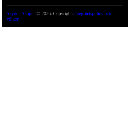
Skydda Skogen
© 2026. Copyright.
Integritetspolicy och
villkor
.