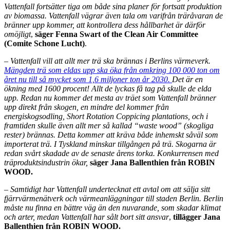
Vattenfall fortsätter tiga om både sina planer för fortsatt produktion
av biomassa. Vattenfall vägrar även tala om varifrån träråvaran de
bränner upp kommer, att kontrollera dess hållbarhet är därför
omöjligt
,
säger Fenna Swart of the Clean Air Committee
(Comite Schone Lucht)
.
–
Vattenfall vill att allt mer trä ska brännas i Berlins värmeverk.
Mängden trä som eldas upp ska öka från omkring 100 000 ton om
året nu till så mycket som 1,6 miljoner ton år 2030.
Det är en
ökning med 1600 procent! Allt de lyckas få tag på skulle de elda
upp. Redan nu kommer det mesta av träet som Vattenfall bränner
upp direkt från skogen, en mindre del kommer från
energiskogsodling, Short Rotation Coppicing plantations, och i
framtiden skulle även allt mer så kallad “waste wood” (skogliga
rester) brännas. Detta kommer att kräva både inhemskt såväl som
importerat trä. I Tyskland minskar tillgången på trä. Skogarna är
redan svårt skadade av de senaste årens torka. Konkurrensen med
träproduktsindustrin ökar,
säger Jana Ballenthien från ROBIN
WOOD.
–
Samtidigt har Vattenfall undertecknat ett avtal om att sälja sitt
fjärrvärmenätverk och värmeanläggningar till staden Berlin. Berlin
måste nu finna en bättre väg än den nuvarande, som skadar klimat
och arter, medan Vattenfall har sålt bort sitt ansvar
,
tillägger Jana
Ballenthien från ROBIN WOOD.