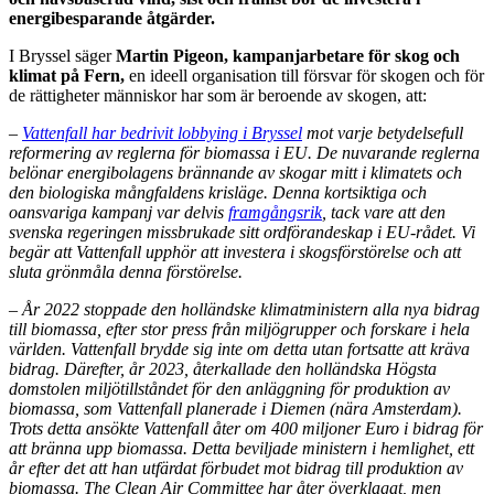
energibesparande åtgärder.
I Bryssel säger
Martin Pigeon, kampanjarbetare för skog och
klimat på Fern,
en ideell organisation till försvar för skogen och för
de rättigheter människor har som är beroende av skogen, att:
–
Vattenfall har bedrivit lobbying i Bryssel
mot varje betydelsefull
reformering av reglerna för biomassa i EU. De nuvarande reglerna
belönar energibolagens brännande av skogar mitt i klimatets och
den biologiska mångfaldens krisläge. Denna kortsiktiga och
oansvariga kampanj var delvis
framgångsrik
, tack vare att den
svenska regeringen missbrukade sitt ordförandeskap i EU-rådet. Vi
begär att Vattenfall upphör att investera i skogsförstörelse och att
sluta grönmåla denna förstörelse.
–
År 2022 stoppade den holländske klimatministern alla nya bidrag
till biomassa, efter stor press från miljögrupper och forskare i hela
världen. Vattenfall brydde sig inte om detta utan fortsatte att kräva
bidrag. Därefter, år 2023, återkallade den holländska Högsta
domstolen miljötillståndet för den anläggning för produktion av
biomassa, som Vattenfall planerade i Diemen (nära Amsterdam).
Trots detta ansökte Vattenfall åter om 400 miljoner Euro i bidrag för
att bränna upp biomassa. Detta beviljade ministern i hemlighet, ett
år efter det att han utfärdat förbudet mot bidrag till produktion av
biomassa. The Clean Air Committee har åter överklagat, men