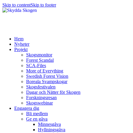
Skip to content
Skip to footer
Hem
Nyheter
Projekt
Skogsmonitor
Forest Scandal
SCA-Files
More of Everything
Swedish Forest Vision
Boreala Svampskogar
Skogsfestivalen
Dagar och Nätter för Skogen
Forskningsresan
Skogswebinar
Engagera dig
Bli medlem
Ge en gåva
Minnesgåva
Hyllningsgåva