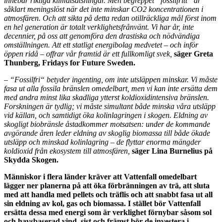
innebär riktiga klimatsatsningar. Men begreppet ”fossilfritt” är
såklart meningslöst när det inte minskar CO2 koncentrationen i
atmosfären. Och att sikta på detta redan otillräckliga mål först inom
en hel generation är totalt verklighetsfrånvänt. Vi har år, inte
decennier, på oss att genomföra den drastiska och nödvändiga
omställningen. Att ett statligt energibolag medvetet – och inför
öppen ridå – offrar vår framtid är ett fullkomligt svek,
säger
Greta
Thunberg, Fridays for Future Sweden.
–
“Fossilfri“ betyder ingenting, om inte utsläppen minskar. Vi måste
fasa ut alla fossila bränslen omedelbart, men vi kan inte ersätta dem
med andra minst lika skadliga ytterst koldioxidintensiva bränslen.
Forskningen är tydlig; vi måste simultant både minska våra utsläpp
vid källan, och samtidigt öka kolinlagringen i skogen. Eldning av
skogligt biobränsle åstadkommer motsatsen: under de kommande
avgörande åren leder eldning av skoglig biomassa till både ökade
utsläpp och minskad kolinlagring – de flyttar enorma mängder
koldioxid från ekosystem till atmosfären,
säger Lina Burnelius på
Skydda Skogen.
Människor i flera länder kräver att Vattenfall omedelbart
lägger ner planerna på att öka förbränningen av trä, att sluta
med att handla med pellets och träflis och att snabbt fasa ut all
sin eldning av kol, gas och biomassa. I stället bör Vattenfall
ersätta dessa med energi som är verklighet förnybar såsom sol
och havsbaserad vind, sist och främst bör de investera i