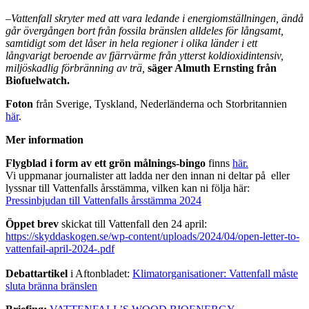
–
Vattenfall skryter med att vara ledande i energiomställningen, ändå
går övergången bort från fossila bränslen alldeles för långsamt,
samtidigt som det låser in hela regioner i olika länder i ett
långvarigt beroende av fjärrvärme från ytterst koldioxidintensiv,
miljöskadlig förbränning av trä,
säger Almuth Ernsting från
Biofuelwatch.
Foton
från Sverige, Tyskland, Nederländerna och Storbritannien
här
.
Mer information
Flygblad i form av ett grön målnings-bingo
finns
här.
Vi uppmanar journalister att ladda ner den innan ni deltar på eller
lyssnar till Vattenfalls årsstämma, vilken kan ni följa här:
Pressinbjudan till Vattenfalls årsstämma 2024
Öppet brev
skickat till Vattenfall den 24 april:
https://skyddaskogen.se/wp-content/uploads/2024/04/open-letter-to-
vattenfail-april-2024-.pdf
Debattartikel
i Aftonbladet:
Klimatorganisationer: Vattenfall måste
sluta bränna bränslen