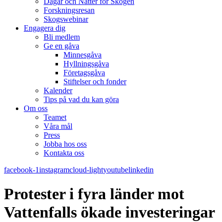
Dagar och Nätter för Skogen
Forskningsresan
Skogswebinar
Engagera dig
Bli medlem
Ge en gåva
Minnesgåva
Hyllningsgåva
Företagsgåva
Stiftelser och fonder
Kalender
Tips på vad du kan göra
Om oss
Teamet
Våra mål​
Press
Jobba hos oss
Kontakta oss
facebook-1
instagram
cloud-light
youtube
linkedin
Protester i fyra länder mot
Vattenfalls ökade investeringar