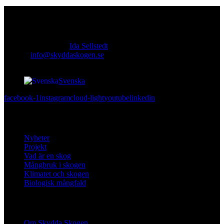
Kontakt
Ansvarig utgivare:
Ida Sellstedt
E-mail
:
info@skyddaskogen.se
Org nr
: 802445-0168
Svenska
facebook-1
instagram
cloud-light
youtube
linkedin
Lär dig mer
Nyheter
Projekt
Vad är en skog
Mångbruk i skogen
Klimatet och skogen
Biologisk mångfald
Om oss
Om Skydda Skogen