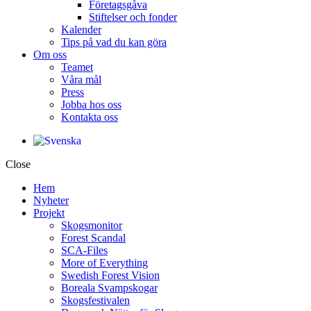
Företagsgåva
Stiftelser och fonder
Kalender
Tips på vad du kan göra
Om oss
Teamet
Våra mål​
Press
Jobba hos oss
Kontakta oss
Close
Hem
Nyheter
Projekt
Skogsmonitor
Forest Scandal
SCA-Files
More of Everything
Swedish Forest Vision
Boreala Svampskogar
Skogsfestivalen