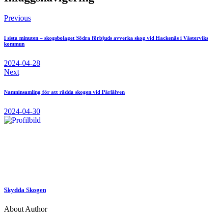
Previous
I sista minuten – skogsbolaget Södra förbjuds avverka skog vid Hackenäs i Västerviks
kommun
2024-04-28
Next
Namninsamling för att rädda skogen vid Pärlälven
2024-04-30
Skydda Skogen
About Author