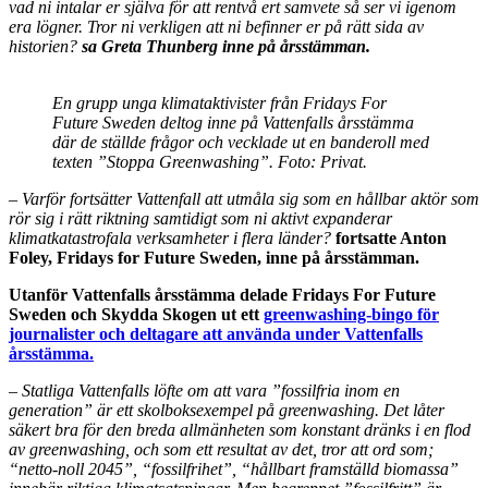
vad ni intalar er själva för att rentvå ert samvete så ser vi igenom
era lögner. Tror ni verkligen att ni befinner er på rätt sida av
historien?
sa Greta Thunberg inne på årsstämman.
En grupp unga klimataktivister från Fridays For
Future Sweden deltog inne på Vattenfalls årsstämma
där de ställde frågor och vecklade ut en banderoll med
texten ”Stoppa Greenwashing”.
Foto: Privat.
–
Varför fortsätter Vattenfall att utmåla sig som en hållbar aktör som
rör sig i rätt riktning samtidigt som ni aktivt expanderar
klimatkatastrofala verksamheter i flera länder?
fortsatte Anton
Foley, Fridays for Future Sweden, inne på årsstämman.
Utanför Vattenfalls årsstämma delade Fridays For Future
Sweden och Skydda Skogen ut ett
greenwashing-bingo för
journalister och deltagare att använda under Vattenfalls
årsstämma.
–
Statliga Vattenfalls löfte om att vara ”fossilfria inom en
generation” är ett skolboksexempel på greenwashing. Det låter
säkert bra för den breda allmänheten som konstant dränks i en flod
av greenwashing, och som ett resultat av det, tror att ord som;
“netto-noll 2045”, “fossilfrihet”, “hållbart framställd biomassa”