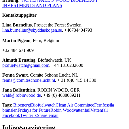
Briefing:
VATTENFALL’S WOOD BIOENERGY
INVESTMENTS AND PLANS
Kontaktuppgifter
Lina Burnelius
, Protect the Forest Sweden
lina.burnelius@skyddaskogen.se
, +46734404793
Martin Pigeon
, Fern, Belgium
+32 484 671 909
Almuth Ernsting
, Biofuelwatch, UK
biofuelwatch@gmail.com
, +44-1316232600
Fenna Swart
, Comite Schone Lucht, NL
fenna@comiteschonelucht.nl
, + 31 (0)6 415 14 330
Jana Ballenthien,
ROBIN WOOD, GER
wald@robinwood.de
, +49 (0) 4038089211
Tags:
Bioenergi
Biofuelwatch
Clean Air Committee
Fern
fossila
bränslen
Fridays for Future
Robin Wood
vattenfail
Vattenfall
Facebook
Twitter-x
Share-email
Inläggsnavigering