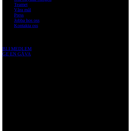
Teamet
Våra mål
Press
Jobba hos oss
Kontakta oss
Engagera dig
BLI MEDLEM
GE EN GÅVA