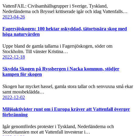
VattenFAIL: Civilsamhällsgrupper i Sverige, Tyskland,
Nederländerna och Bryssel kritiserade igår och idag Vattenfalls…
2023-04-26
Fagersjöskogen: 100 hektar oskyddad, tätortsnära skog med
höga naturvärden
Uppe bland de gamla tallarna i Fagersjöskogen, söder om
Stockholm. Till vänster Kristina…
2022-12-18
Skydda Skogen på Ryssbergen i Nacka kommun, stödjer
kampen för skogen
Skogen har mycket hassel, gamla stora tallar och senvuxna små ekar
samt mossbeklädda…
2022-12-02
Miljöaktivister runt om i Europa kräver att Vattenfall överger
förbränning
Igår genomfördes protester i Tyskland, Nederländerna och
Storbritannien mot att Vattenfall investerar i…