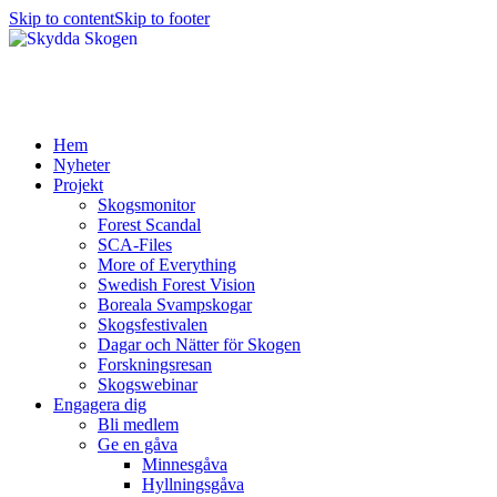
Skip to content
Skip to footer
Hem
Nyheter
Projekt
Skogsmonitor
Forest Scandal
SCA-Files
More of Everything
Swedish Forest Vision
Boreala Svampskogar
Skogsfestivalen
Dagar och Nätter för Skogen
Forskningsresan
Skogswebinar
Engagera dig
Bli medlem
Ge en gåva
Minnesgåva
Hyllningsgåva