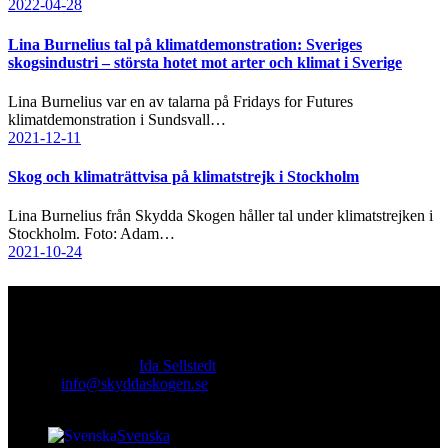
2022-04-28
Lina Burnelius tal på klimatdemonstration: Sveriges
skogsindustri – största hotet mot arter och klimat i Sverige
Lina Burnelius var en av talarna på Fridays for Futures
klimatdemonstration i Sundsvall…
2021-12-11
Skog och klimaträttvisa på klimatstrejk i Stockholm
Lina Burnelius från Skydda Skogen håller tal under klimatstrejken i
Stockholm. Foto: Adam…
2021-10-24
Kontakt
Ansvarig utgivare:
Ida Sellstedt
E-mail
:
info@skyddaskogen.se
Org nr
: 802445-0168
Svenska