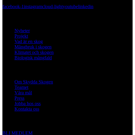
facebook-1
instagram
cloud-light
youtube
linkedin
Lär dig mer
Nyheter
Projekt
Vad är en skog
Mångbruk i skogen
Klimatet och skogen
Biologisk mångfald
Om oss
Om Skydda Skogen
Teamet
Våra mål
Press
Jobba hos oss
Kontakta oss
Engagera dig
BLI MEDLEM