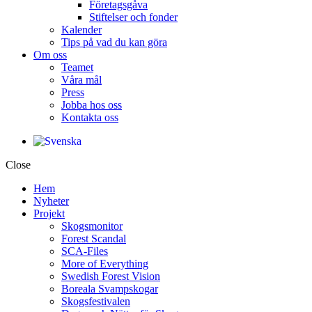
Företagsgåva
Stiftelser och fonder
Kalender
Tips på vad du kan göra
Om oss
Teamet
Våra mål​
Press
Jobba hos oss
Kontakta oss
Close
Hem
Nyheter
Projekt
Skogsmonitor
Forest Scandal
SCA-Files
More of Everything
Swedish Forest Vision
Boreala Svampskogar
Skogsfestivalen