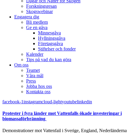
Dagar och Nätter för Skogen
Forskningsresan
Skogswebinar
Engagera dig
Bli medlem
Ge en gåva
Minnesgåva
Hyllningsgåva
Företagsgåva
Stiftelser och fonder
Kalender
Tips på vad du kan göra
Om oss
Teamet
Våra mål​
Press
Jobba hos oss
Kontakta oss
facebook-1
instagram
cloud-light
youtube
linkedin
Protester i fyra länder mot Vattenfalls ökade investeringar i
biomassaförbränning
Demonstrationer mot Vattenfail i Sverige, England, Nederländerna