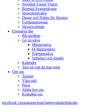
Swedish Forest Vision
Boreala Svampskogar
Skogsfestivalen
Dagar och Nätter för Skogen
Forskningsresan
Skogswebinar
Engagera dig
Bli medlem
Ge en gåva
Minnesgåva
Hyllningsgåva
Företagsgåva
Stiftelser och fonder
Kalender
Tips på vad du kan göra
Om oss
Teamet
Våra mål​
Press
Jobba hos oss
Kontakta oss
facebook-1
instagram
cloud-light
youtube
linkedin