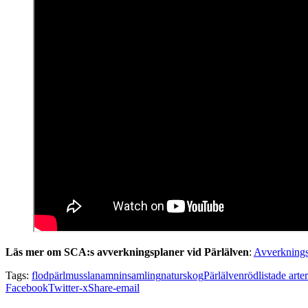
Läs mer om SCA:s avverkningsplaner vid Pärlälven
:
Avverknings
Tags:
flodpärlmussla
namninsamling
naturskog
Pärlälven
rödlistade arter
Facebook
Twitter-x
Share-email