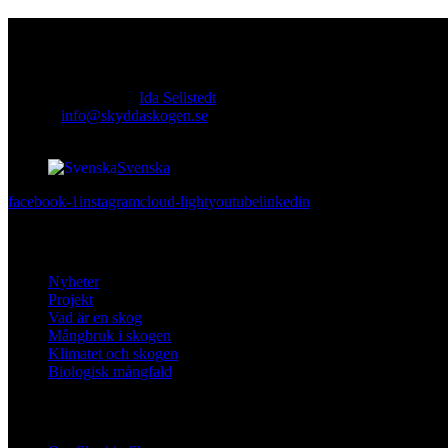
Kontakt
Ansvarig utgivare:
Ida Sellstedt
E-mail
:
info@skyddaskogen.se
Org nr
: 802445-0168
Svenska
facebook-1
instagram
cloud-light
youtube
linkedin
Lär dig mer
Nyheter
Projekt
Vad är en skog
Mångbruk i skogen
Klimatet och skogen
Biologisk mångfald
Om oss