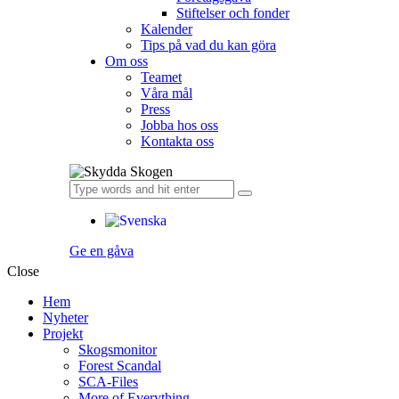
Stiftelser och fonder
Kalender
Tips på vad du kan göra
Om oss
Teamet
Våra mål​
Press
Jobba hos oss
Kontakta oss
Ge en gåva
Close
Hem
Nyheter
Projekt
Skogsmonitor
Forest Scandal
SCA-Files
More of Everything