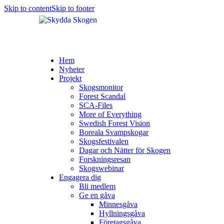
Skip to content
Skip to footer
Hem
Nyheter
Projekt
Skogsmonitor
Forest Scandal
SCA-Files
More of Everything
Swedish Forest Vision
Boreala Svampskogar
Skogsfestivalen
Dagar och Nätter för Skogen
Forskningsresan
Skogswebinar
Engagera dig
Bli medlem
Ge en gåva
Minnesgåva
Hyllningsgåva
Företagsgåva