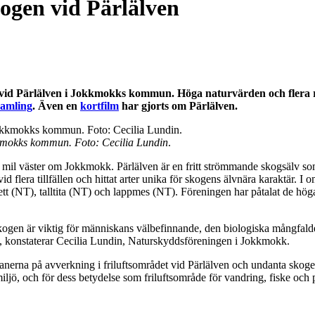
ogen vid Pärlälven
e vid Pärlälven i Jokkmokks kommun. Höga naturvärden och flera r
amling
.
Även en
kortfilm
har gjorts om Pärlälven.
kkmokks kommun. Foto: Cecilia Lundin
.
mil väster om Jokkmokk. Pärlälven är en fritt strömmande skogsälv som ä
lera tillfällen och hittat arter unika för skogens älvnära karaktär. I 
t (NT), talltita (NT) och lappmes (NT). Föreningen har påtalat de höga 
kogen är viktig för människans välbefinnande, den biologiska mångfalde
andskap, konstaterar Cecilia Lundin, Naturskyddsföreningen i Jokkmok
erna på avverkning i friluftsområdet vid Pärlälven och undanta skogen 
iljö, och för dess betydelse som friluftsområde för vandring, fiske och 