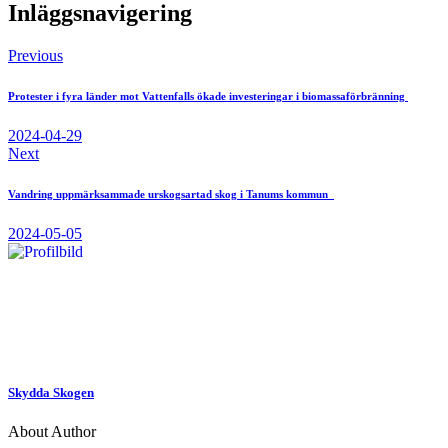
Inläggsnavigering
Previous
Protester i fyra länder mot Vattenfalls ökade investeringar i biomassaförbränning
2024-04-29
Next
Vandring uppmärksammade urskogsartad skog i Tanums kommun
2024-05-05
Skydda Skogen
About Author