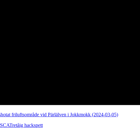
hotat friluftsområde vid Pärlälven i Jokkmokk (2024-03-05)
SCA
Tretåig hackspett