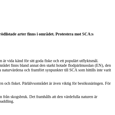
ödlistade arter finns i området. Protestera mot SCA:s
r vida känd för sitt goda fiske och ett populärt utflyktsmål.
området finns bland annat den starkt hotade flodpärlmusslan (EN), den
naturvärdena och framfört synpunkter till SCA som hittills inte varit
n och fisket. Pärlälvsområdet är även viktig för besöksnäringen. För
k.
från skogsbruk. Det framhålls att den värdefulla naturen är
paddling.