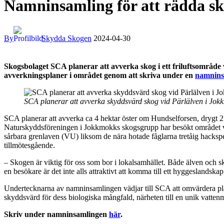
Namninsamling för att rädda sk
By
Skydda Skogen
2024-04-30
Skogsbolaget
SCA planerar att avverka skog i ett friluftsområd
avverkningsplaner i området genom att skriva under en
namnins
SCA planerar att avverka skyddsvärd skog vid Pärlälven i Jo
SCA planerar att avverka ca 4 hektar öster om Hundselforsen, drygt 2 
Naturskyddsföreningen i Jokkmokks skogsgrupp har besökt området vid f
sårbara grenlaven (VU) liksom de nära hotade fåglarna tretåig hackspet
tillmötesgående.
– Skogen är viktig för oss som bor i lokalsamhället. Både älven och s
en besökare är det inte alls attraktivt att komma till ett hyggesl
Undertecknarna av namninsamlingen vädjar till SCA att omvärdera plan
skyddsvärd för dess biologiska mångfald, närheten till en unik vattenm
Skriv under namninsamlingen
här
.