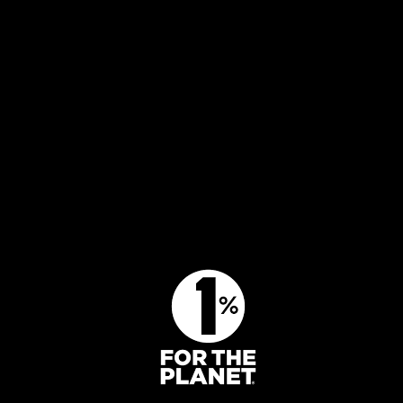
Mångbruk i skogen
Press
Klimatet och skogen
Jobba hos oss
Biologisk mångfald
Kontakta oss
Engagera dig
BLI MEDLEM
GE EN GÅVA