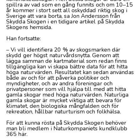
spillra av vad som en gång funnits och om 10–15
år kommer i stort sett all oskyddad riktig skog i
Sverige att vara borta, sa Jon Andersson från
Skydda Skogen i en tidigare artikel på Skydda
Skogens hemsida.
Han fortsatte:
– Vi vill identifiera 20 % av skogsmarken där
skydd ger högst naturvårdsnytta. Genom att
lägga samman de kartmaterial som redan finns
tillgängliga kan vi skapa bättre data för att hitta
höga naturvärden. Resultatet kan sedan användas
både av och för att påverka politiker och
myndigheter, och av andra föreningar och
privatpersoner som vill hjälpa till med att hitta
gamla skogar med höga naturvärden. Naturliga
gamla skogar är mycket viktiga att bevara för
klimatet, den biologiska mångfalden och för
rekreation, hållbar naturturism och folkhälsa.
För att kunna rösta på Skydda Skogen behöver
man bli medlem i Naturkompaniets kundklubb
365
här
.