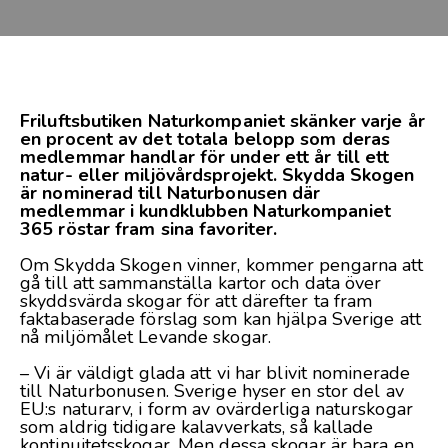
Friluftsbutiken Naturkompaniet skänker varje år
en procent av det totala belopp som deras
medlemmar handlar för under ett år till ett
natur- eller miljövårdsprojekt. Skydda Skogen
är nominerad till Naturbonusen där
medlemmar i kundklubben Naturkompaniet
365 röstar fram sina favoriter.
Om Skydda Skogen vinner, kommer pengarna att
gå till att sammanställa kartor och data över
skyddsvärda skogar för att därefter ta fram
faktabaserade förslag som kan hjälpa Sverige att
nå miljömålet Levande skogar.
– Vi är väldigt glada att vi har blivit nominerade
till Naturbonusen. Sverige hyser en stor del av
EU:s naturarv, i form av ovärderliga naturskogar
som aldrig tidigare kalavverkats, så kallade
kontinuitetsskogar. Men dessa skogar är bara en