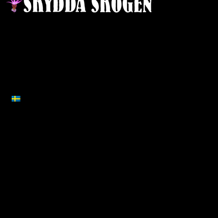
Ansvarig utgivare:
Ida Sellstedt
E-mail
:
info@skyddaskogen.se
Org nr
: 802445-0168
SVENSKA
Lär dig mer
Om oss
Nyheter
Om Skydda Skogen
Projekt
Teamet
Vad är en skog
Våra mål