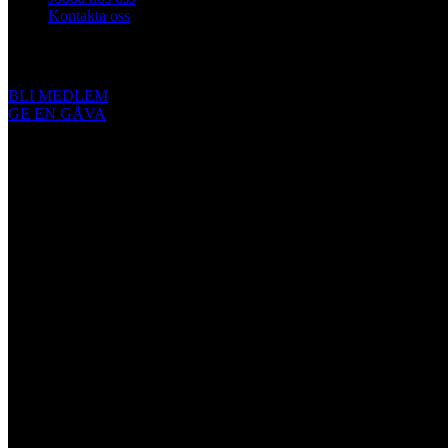
Kontakta oss
Engagera dig
BLI MEDLEM
GE EN GÅVA