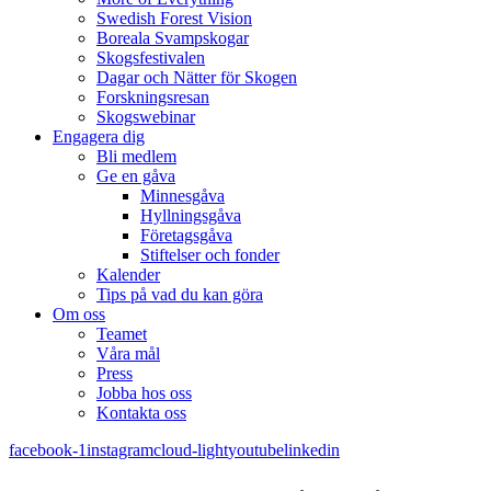
Swedish Forest Vision
Boreala Svampskogar
Skogsfestivalen
Dagar och Nätter för Skogen
Forskningsresan
Skogswebinar
Engagera dig
Bli medlem
Ge en gåva
Minnesgåva
Hyllningsgåva
Företagsgåva
Stiftelser och fonder
Kalender
Tips på vad du kan göra
Om oss
Teamet
Våra mål​
Press
Jobba hos oss
Kontakta oss
facebook-1
instagram
cloud-light
youtube
linkedin