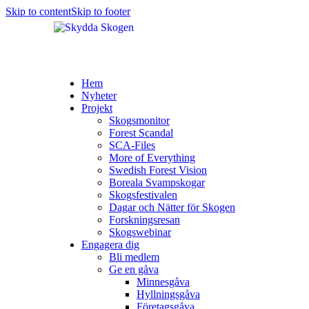
Skip to content
Skip to footer
Hem
Nyheter
Projekt
Skogsmonitor
Forest Scandal
SCA-Files
More of Everything
Swedish Forest Vision
Boreala Svampskogar
Skogsfestivalen
Dagar och Nätter för Skogen
Forskningsresan
Skogswebinar
Engagera dig
Bli medlem
Ge en gåva
Minnesgåva
Hyllningsgåva
Företagsgåva