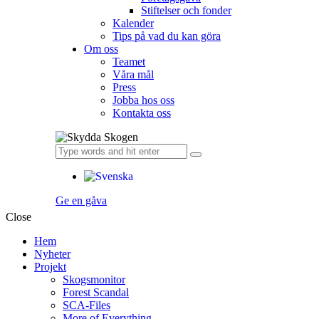
Stiftelser och fonder
Kalender
Tips på vad du kan göra
Om oss
Teamet
Våra mål​
Press
Jobba hos oss
Kontakta oss
Ge en gåva
Close
Hem
Nyheter
Projekt
Skogsmonitor
Forest Scandal
SCA-Files
More of Everything