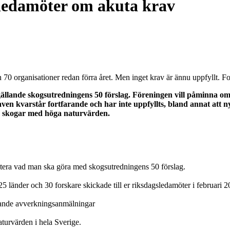
ledamöter om akuta krav
n 70 organisationer redan förra året. Men inget krav är ännu uppfyllt. F
lande skogsutredningens 50 förslag. Föreningen vill påminna om at
aven kvarstår fortfarande och har inte uppfyllts, bland annat att ny
la skogar med höga naturvärden.
kutera vad man ska göra med skogsutredningens 50 förslag.
 länder och 30 forskare skickade till er riksdagsledamöter i februari 2
nde avverkningsanmälningar
turvärden i hela Sverige.