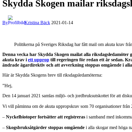
Skydda Skogen mailar riksdags
By
Kristina Bäck
2021-01-14
Politikerna på Sveriges Riksdag har fått mail om akuta krav frå
Denna vecka har Skydda Skogen mailat alla riksdagsledamöter gäl
akuta krav i
ett upprop
till regeringen för redan ett år sedan. Kr
ändrade ägardirektiv och att avverkning stoppas omgående i al
Här är Skydda Skogens brev till riksdagsledamöterna:
”Hej,
Den 14 januari 2021 samlas miljö- och jordbruksutskottet för att dis
Vi vill påminna om de akuta uppropskrav som 70 organisationer från 25
–
Nyckelbiotoper fortsätter att registreras
i samband med inkomma
–
Skogsbruksåtgärder stoppas omgående
i alla skogar med höga na