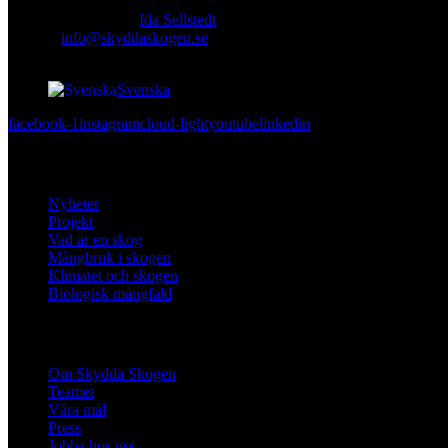
Ansvarig utgivare:
Ida Sellstedt
E-mail
:
info@skyddaskogen.se
Org nr
: 802445-0168
Svenska
facebook-1
instagram
cloud-light
youtube
linkedin
Lär dig mer
Nyheter
Projekt
Vad är en skog
Mångbruk i skogen
Klimatet och skogen
Biologisk mångfald
Om oss
Om Skydda Skogen
Teamet
Våra mål
Press
Jobba hos oss