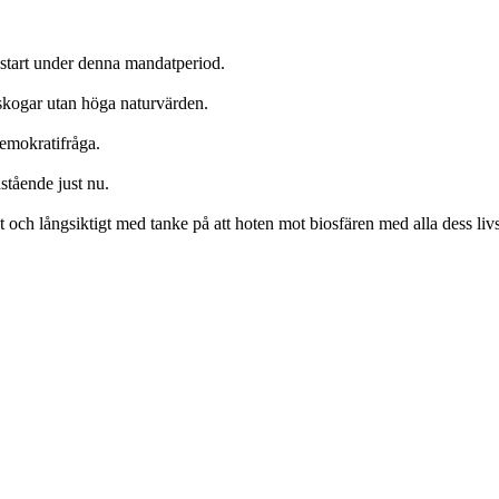
d start under denna mandatperiod.
 skogar utan höga naturvärden.
demokratifråga.
stående just nu.
t och långsiktigt med tanke på att hoten mot biosfären med alla dess livsfo