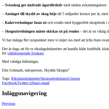
–
Sveaskog ges ändrade ägardirektiv
med sänkta avkastningskrav.
–
Anslaget till skydd av skog höjs
till 5 miljarder kronor per år, me
–
Kalavverkningar fasas ut
och ersätts med hyggesfritt skogsbruk i
–
Skogsutredningen måste skickas ut på remiss
– det är en viktig 
Vi har många fler synpunkter men vi nöjer oss med att lyfta fram ovan
Det är dags att för er riksdagsledamöter att handla både kraftfullt, klok
för
välinformerade forskare
.
Med vänliga hälsningar,
Elin Götmark, talesperson, Skydda Skogen”
Tags:
Riksdagsledamöter
Skogsutredningen
Upprop
Facebook
Twitter-x
Share-email
Inläggsnavigering
Previous