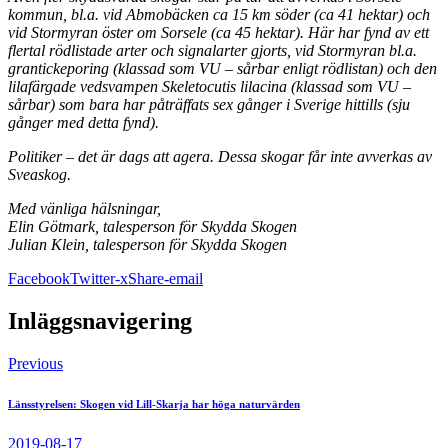
kommun, bl.a. vid Abmobäcken ca 15 km söder (ca 41 hektar) och
vid Stormyran öster om Sorsele (ca 45 hektar). Här har fynd av ett
flertal rödlistade arter och signalarter gjorts, vid Stormyran bl.a.
grantickeporing (klassad som VU – sårbar enligt rödlistan) och den
lilafärgade vedsvampen Skeletocutis lilacina (klassad som VU –
sårbar) som bara har påträffats sex gånger i Sverige hittills (sju
gånger med detta fynd).
Politiker – det är dags att agera. Dessa skogar får inte avverkas av
Sveaskog.
Med vänliga hälsningar,
Elin Götmark, talesperson för Skydda Skogen
Julian Klein, talesperson för Skydda Skogen
Facebook
Twitter-x
Share-email
Inläggsnavigering
Previous
Länsstyrelsen: Skogen vid Lill-Skarja har höga naturvärden
2019-08-17