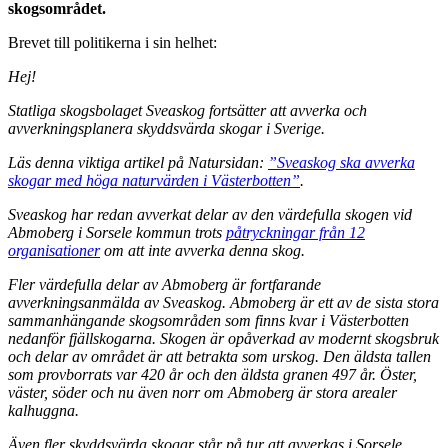
skogsområdet.
Brevet till politikerna i sin helhet:
Hej!
Statliga skogsbolaget Sveaskog fortsätter att avverka och
avverkningsplanera skyddsvärda skogar i Sverige.
Läs denna viktiga artikel på Natursidan:
”Sveaskog ska avverka
skogar med höga naturvärden i Västerbotten”
.
Sveaskog har redan avverkat delar av den värdefulla skogen vid
Abmoberg i Sorsele kommun trots
påtryckningar från 12
organisationer
om att inte avverka denna skog.
Fler värdefulla delar av Abmoberg är fortfarande
avverkningsanmälda av Sveaskog. Abmoberg är ett av de sista stora
sammanhängande skogsområden som finns kvar i Västerbotten
nedanför fjällskogarna. Skogen är opåverkad av modernt skogsbruk
och delar av området är att betrakta som urskog. Den äldsta tallen
som provborrats var 420 år och den äldsta granen 497 år. Öster,
väster, söder och nu även norr om Abmoberg är stora arealer
kalhuggna.
Även fler skyddsvärda skogar står på tur att avverkas i Sorsele