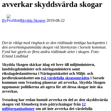
avverkar skyddsvärda skogar
By
Skydda Skogen
2019-08-22
Det är rikligt med ringhack av den rödlistade tretåiga hackspetten i
den avverkningsanmälda skogen vid Stormyran i Sorsele kommun.
Fynd har gjorts av flera andra rödlistade arter i skogen. Foto:
Erland Lindblad
Skydda Skogen skickar idag ett brev till miljöministern,
landsbygdsminister och näringsministern samt
riksdagsledamöterna i Näringsutskottet och Miljö- och
jordbruksutskottet om
två värdefulla skogsområden
i Sorsele
kommun som Sveaskog planerar att avverka. Skydda Skogen
uppmanar politikerna att agera för att dessa skogar inte ska
avverkas.
Sveaskog har redan hunnit avverka en del av den skyddsvärda
skogen vid Abmoberg trots påtryckningar från
12
miljöorganisationer
om att inte avverka det värdefulla