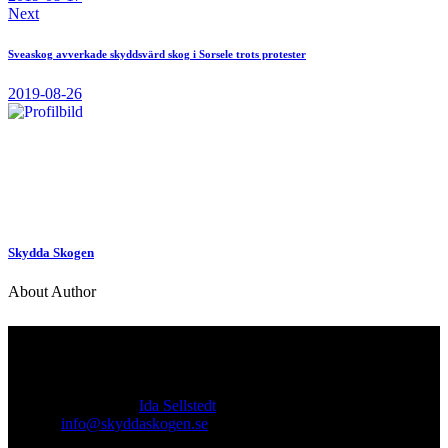
Next
Sveaskog avverkade skyddsvärd skog i Sorsele trots protester
2019-08-26
Skydda Skogen
About Author
Kontakt
Ansvarig utgivare:
Ida Sellstedt
E-mail
:
info@skyddaskogen.se
Org nr
: 802445-0168