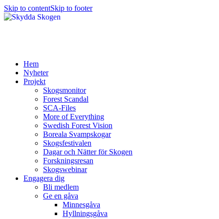
Skip to content
Skip to footer
Hem
Nyheter
Projekt
Skogsmonitor
Forest Scandal
SCA-Files
More of Everything
Swedish Forest Vision
Boreala Svampskogar
Skogsfestivalen
Dagar och Nätter för Skogen
Forskningsresan
Skogswebinar
Engagera dig
Bli medlem
Ge en gåva
Minnesgåva
Hyllningsgåva