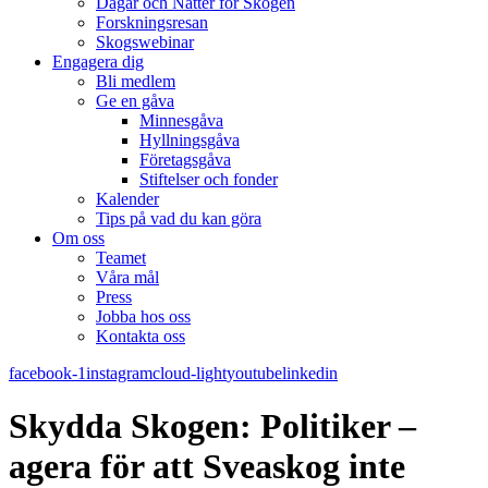
Dagar och Nätter för Skogen
Forskningsresan
Skogswebinar
Engagera dig
Bli medlem
Ge en gåva
Minnesgåva
Hyllningsgåva
Företagsgåva
Stiftelser och fonder
Kalender
Tips på vad du kan göra
Om oss
Teamet
Våra mål​
Press
Jobba hos oss
Kontakta oss
facebook-1
instagram
cloud-light
youtube
linkedin
Skydda Skogen: Politiker –
agera för att Sveaskog inte