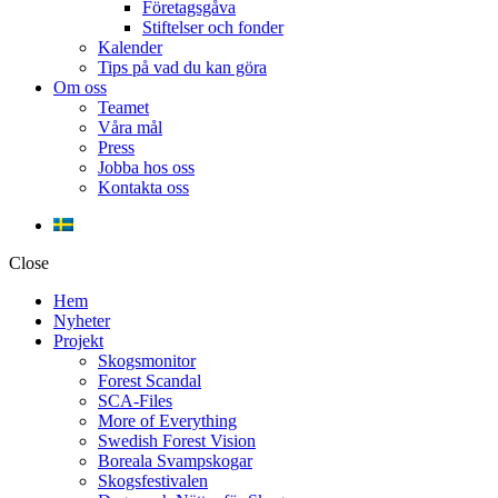
Företagsgåva
Stiftelser och fonder
Kalender
Tips på vad du kan göra
Om oss
Teamet
Våra mål​
Press
Jobba hos oss
Kontakta oss
Close
Hem
Nyheter
Projekt
Skogsmonitor
Forest Scandal
SCA-Files
More of Everything
Swedish Forest Vision
Boreala Svampskogar
Skogsfestivalen