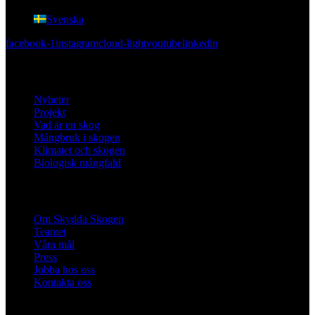
Svenska
facebook-1
instagram
cloud-light
youtube
linkedin
Lär dig mer
Nyheter
Projekt
Vad är en skog
Mångbruk i skogen
Klimatet och skogen
Biologisk mångfald
Om oss
Om Skydda Skogen
Teamet
Våra mål
Press
Jobba hos oss
Kontakta oss
Engagera dig