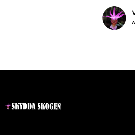
V
A
Kontakt
Lär dig mer
Nyheter
Projekt
Ansvarig utgivare:
Ida Sellstedt
E-mail
:
info@skyddaskogen.se
Vad är en skog
Org nr
: 802445-0168