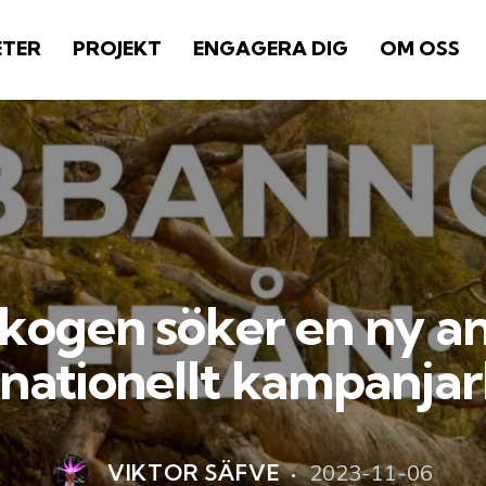
ETER
PROJEKT
ENGAGERA DIG
OM OSS
kogen söker en ny ans
rnationellt kampanjar
2023-11-06
VIKTOR SÄFVE