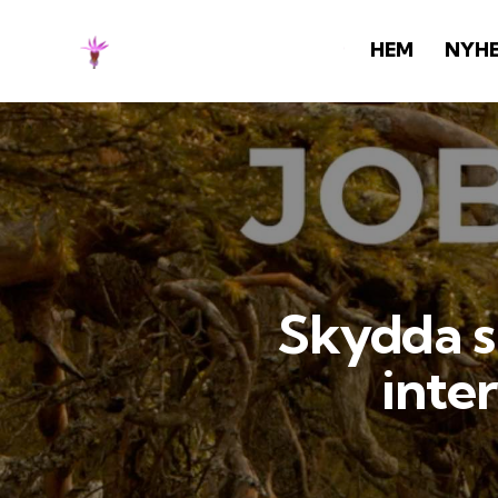
HEM
NYH
Skydda s
inte