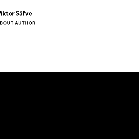
iktor Säfve
BOUT AUTHOR
Om oss
Eng
Om Skydda Skogen
Teamet
Våra mål