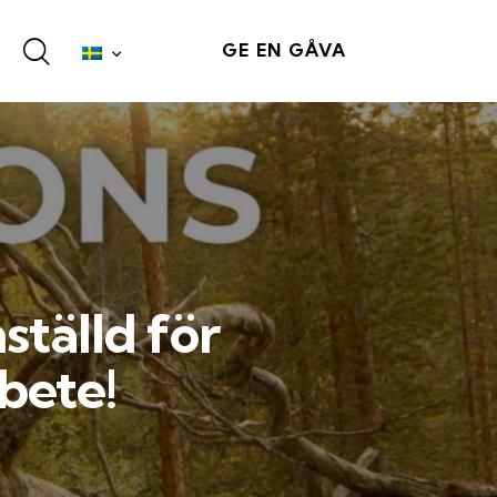
GE EN GÅVA
tälld för
bete!