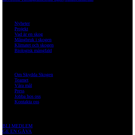
Lär dig mer
Nyheter
Projekt
Vad är en skog
Mångbruk i skogen
Klimatet och skogen
Biologisk mångfald
Om oss
Om Skydda Skogen
Teamet
Våra mål
Press
Jobba hos oss
Kontakta oss
Engagera dig
BLI MEDLEM
GE EN GÅVA