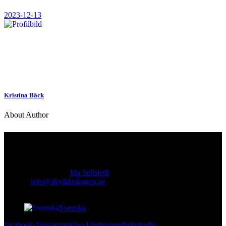
2023-12-13
Kristina Bäck
About Author
Kontakt
Ansvarig utgivare:
Ida Sellstedt
E-mail
:
info@skyddaskogen.se
Org nr
: 802445-0168
Svenska
facebook-1
instagram
cloud-light
youtube
linkedin