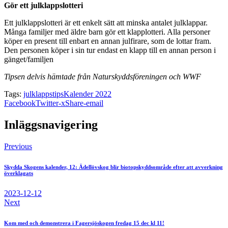
Gör ett julklappslotteri
Ett julklappslotteri är ett enkelt sätt att minska antalet julklappar.
Många familjer med äldre barn gör ett klapplotteri. Alla personer
köper en present till enbart en annan julfirare, som de lottar fram.
Den personen köper i sin tur endast en klapp till en annan person i
gänget/familjen
Tipsen delvis hämtade från Naturskyddsföreningen och WWF
Tags:
julklappstips
Kalender 2022
Facebook
Twitter-x
Share-email
Inläggsnavigering
Previous
Skydda Skogens kalender, 12: Ädellövskog blir biotopskyddsområde efter att avverkning
överklagats
2023-12-12
Next
Kom med och demonstrera i Fagersjöskogen fredag 15 dec kl 11!