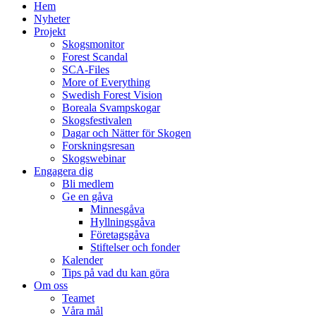
Hem
Nyheter
Projekt
Skogsmonitor
Forest Scandal
SCA-Files
More of Everything
Swedish Forest Vision
Boreala Svampskogar
Skogsfestivalen
Dagar och Nätter för Skogen
Forskningsresan
Skogswebinar
Engagera dig
Bli medlem
Ge en gåva
Minnesgåva
Hyllningsgåva
Företagsgåva
Stiftelser och fonder
Kalender
Tips på vad du kan göra
Om oss
Teamet
Våra mål​