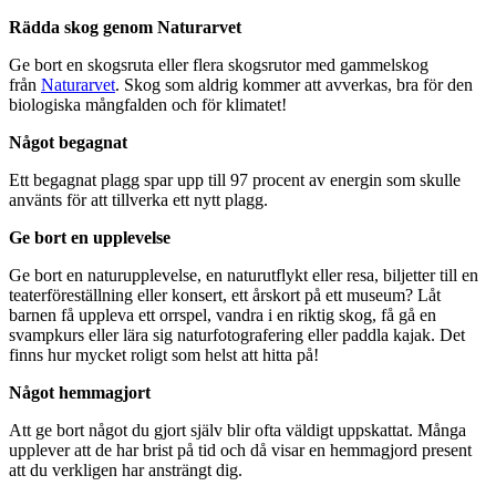
Rädda skog genom Naturarvet
Ge bort en skogsruta eller flera skogsrutor med gammelskog
från
Naturarvet
. Skog som aldrig kommer att avverkas, bra för den
biologiska mångfalden och för klimatet!
Något begagnat
Ett begagnat plagg spar upp till 97 procent av energin som skulle
använts för att tillverka ett nytt plagg.
Ge bort en upplevelse
Ge bort en naturupplevelse, en naturutflykt eller resa, biljetter till en
teaterföreställning eller konsert, ett årskort på ett museum? Låt
barnen få uppleva ett orrspel, vandra i en riktig skog, få gå en
svampkurs eller lära sig naturfotografering eller paddla kajak. Det
finns hur mycket roligt som helst att hitta på!
Något hemmagjort
Att ge bort något du gjort själv blir ofta väldigt uppskattat. Många
upplever att de har brist på tid och då visar en hemmagjord present
att du verkligen har ansträngt dig.