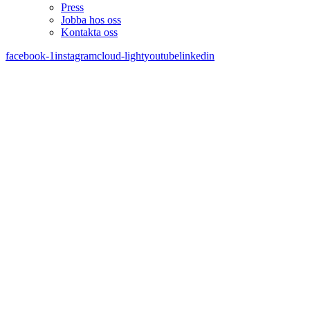
Press
Jobba hos oss
Kontakta oss
facebook-1
instagram
cloud-light
youtube
linkedin