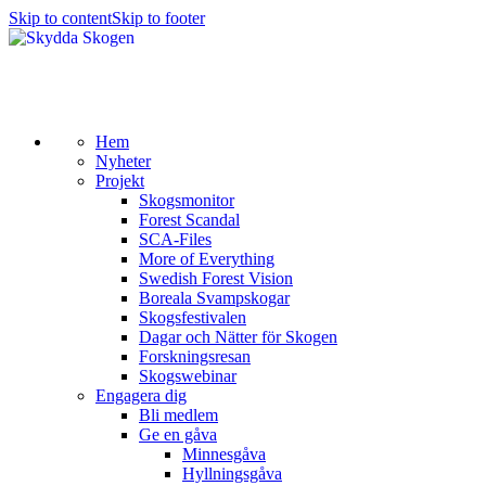
Skip to content
Skip to footer
Hem
Nyheter
Projekt
Skogsmonitor
Forest Scandal
SCA-Files
More of Everything
Swedish Forest Vision
Boreala Svampskogar
Skogsfestivalen
Dagar och Nätter för Skogen
Forskningsresan
Skogswebinar
Engagera dig
Bli medlem
Ge en gåva
Minnesgåva
Hyllningsgåva