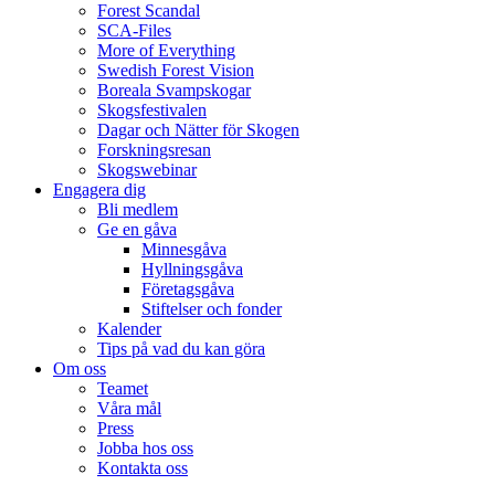
Forest Scandal
SCA-Files
More of Everything
Swedish Forest Vision
Boreala Svampskogar
Skogsfestivalen
Dagar och Nätter för Skogen
Forskningsresan
Skogswebinar
Engagera dig
Bli medlem
Ge en gåva
Minnesgåva
Hyllningsgåva
Företagsgåva
Stiftelser och fonder
Kalender
Tips på vad du kan göra
Om oss
Teamet
Våra mål​
Press
Jobba hos oss
Kontakta oss