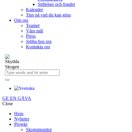
Stiftelser och fonder
Kalender
Tips på vad du kan göra
Om oss
Teamet
Våra mål​
Press
Jobba hos oss
Kontakta oss
GE EN GÅVA
Close
Hem
Nyheter
Projekt
Skogsmonitor