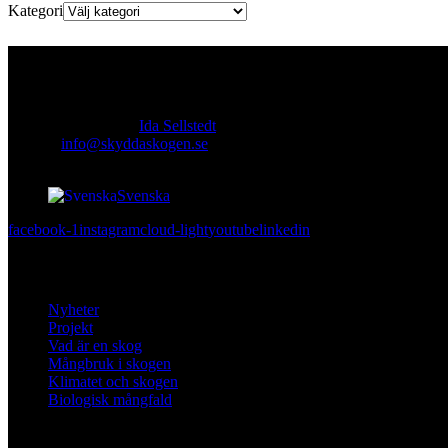
Kategori
Kontakt
Ansvarig utgivare:
Ida Sellstedt
E-mail
:
info@skyddaskogen.se
Org nr
: 802445-0168
Svenska
facebook-1
instagram
cloud-light
youtube
linkedin
Lär dig mer
Nyheter
Projekt
Vad är en skog
Mångbruk i skogen
Klimatet och skogen
Biologisk mångfald
Om oss