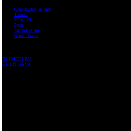
Om Skydda Skogen
Teamet
Våra mål
Press
Jobba hos oss
Kontakta oss
Engagera dig
BLI MEDLEM
GE EN GÅVA