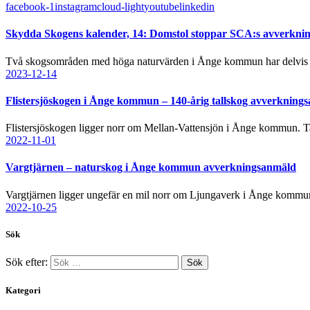
facebook-1
instagram
cloud-light
youtube
linkedin
Skydda Skogens kalender, 14: Domstol stoppar SCA:s avverkni
Två skogsområden med höga naturvärden i Ånge kommun har delvis r
2023-12-14
Flistersjöskogen i Ånge kommun – 140-årig tallskog avverknin
Flistersjöskogen ligger norr om Mellan-Vattensjön i Ånge kommun. Ta
2022-11-01
Vargtjärnen – naturskog i Ånge kommun avverkningsanmäld
Vargtjärnen ligger ungefär en mil norr om Ljungaverk i Ånge kommu
2022-10-25
Sök
Sök efter:
Kategori