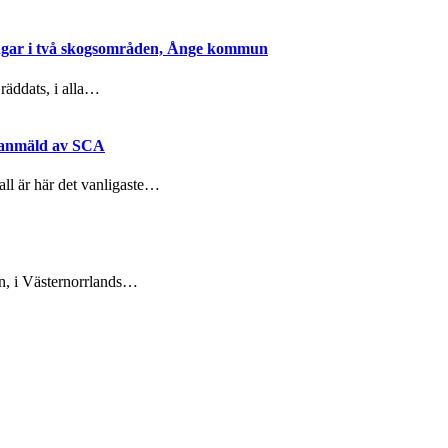
ngar i två skogsområden, Ånge kommun
äddats, i alla…
gsanmäld av SCA
ll är här det vanligaste…
n, i Västernorrlands…