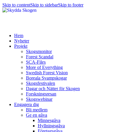
Skip to content
Skip to sidebar
Skip to footer
Hem
Nyheter
Projekt
Skogsmonitor
Forest Scandal
SCA-Files
More of Everything
Swedish Forest Vision
Boreala Svampskogar
Skogsfestivalen
Dagar och Nätter för Skogen
Forskningsresan
Skogswebinar
Engagera dig
Bli medlem
Ge en gåva
Minnesgåva
Hyllningsgåva
Företagsgåva