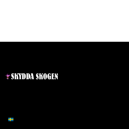
Kontakt
Lär dig mer
Nyheter
Projekt
Ansvarig utgivare:
Ida Sellstedt
E-mail
:
info@skyddaskogen.se
Vad är en skog
Org nr
: 802445-0168
Mångbruk i skogen
SVENSKA
Klimatet och skogen