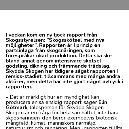
I veckan kom en ny tjock
rapport
från
Skogsstyrelsen: ”Skogsskötsel med nya
möjligheter”. Rapporten är i princip en
partsinlaga från skogsnäringen, som
förespråkar ökad produktion. Detta ska ske
bland annat genom intensivare skötsel,
gödsling, dikning och främmande trädslag.
Skydda Skogen har tidigare
sågat rapporten
i
remiss-stadiet, tillsammans med många andra
aktörer, men detta har inte gjort något avtryck i
rapporten.
– Det är märkligt hur en myndighet kan
producera en så ensidig rapport, säger
Elin
Götmark
, talesperson för Skydda Skogen.
Skogen är en fråga för hela samhället, inte bara
skogsnäringen: den berör exempelvis biologisk
mångfald, klimat, människors närmiljö,
naturturism och rennäring. Men i rapporten tillåts