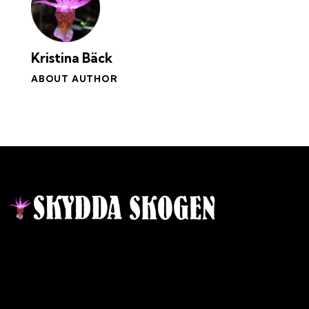
Kristina Bäck
ABOUT AUTHOR
Kontakt
Ansvarig utgivare:
Ida Sellstedt
E-mail
:
info@skyddaskogen.se
Org nr
: 802445-0168