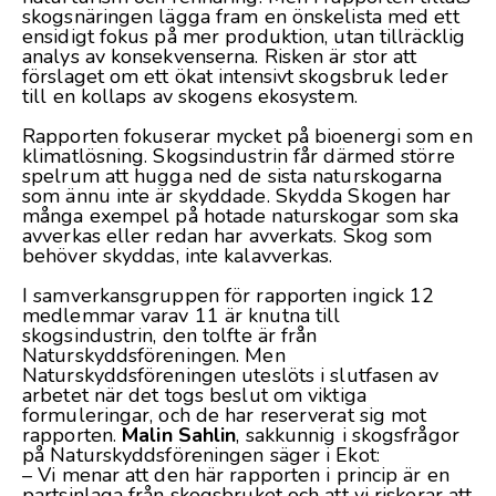
skogsnäringen lägga fram en önskelista med ett
ensidigt fokus på mer produktion, utan tillräcklig
analys av konsekvenserna. Risken är stor att
förslaget om ett ökat intensivt skogsbruk leder
till en kollaps av skogens ekosystem.
Rapporten fokuserar mycket på bioenergi som en
klimatlösning. Skogsindustrin får därmed större
spelrum att hugga ned de sista naturskogarna
som ännu inte är skyddade. Skydda Skogen har
många exempel på hotade naturskogar som ska
avverkas eller redan har avverkats. Skog som
behöver skyddas, inte kalavverkas.
I samverkansgruppen för rapporten ingick 12
medlemmar varav 11 är knutna till
skogsindustrin, den tolfte är från
Naturskyddsföreningen. Men
Naturskyddsföreningen uteslöts i slutfasen av
arbetet när det togs beslut om viktiga
formuleringar, och de har reserverat sig mot
rapporten.
Malin Sahlin
, sakkunnig i skogsfrågor
på Naturskyddsföreningen säger i
Ekot
:
– Vi menar att den här rapporten i princip är en
partsinlaga från skogsbruket och att vi riskerar att