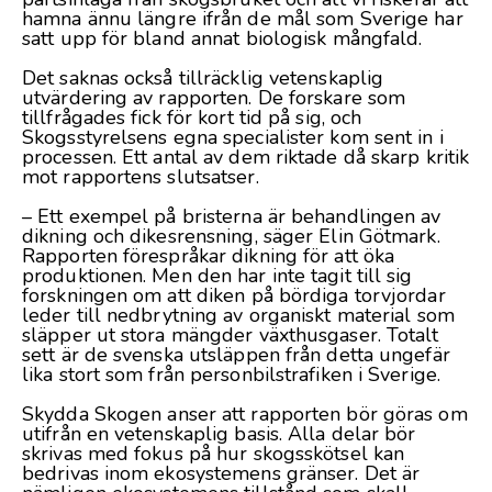
hamna ännu längre ifrån de mål som Sverige har
satt upp för bland annat biologisk mångfald.
Det saknas också tillräcklig vetenskaplig
utvärdering av rapporten. De forskare som
tillfrågades fick för kort tid på sig, och
Skogsstyrelsens egna specialister kom sent in i
processen. Ett antal av dem riktade då skarp kritik
mot rapportens slutsatser.
– Ett exempel på bristerna är behandlingen av
dikning och dikesrensning, säger Elin Götmark.
Rapporten förespråkar dikning för att öka
produktionen. Men den har inte tagit till sig
forskningen om att diken på bördiga torvjordar
leder till nedbrytning av organiskt material som
släpper ut stora mängder växthusgaser. Totalt
sett är de svenska utsläppen från detta ungefär
lika stort som från personbilstrafiken i Sverige.
Skydda Skogen anser att rapporten bör göras om
utifrån en vetenskaplig basis. Alla delar bör
skrivas med fokus på hur skogsskötsel kan
bedrivas inom ekosystemens gränser. Det är