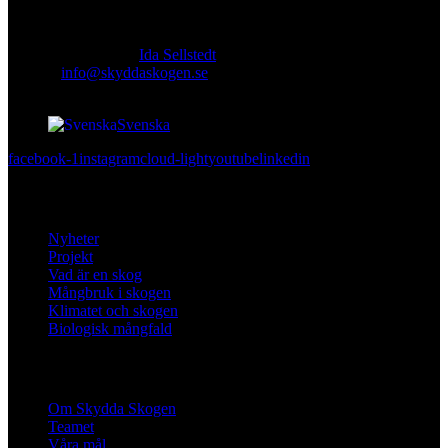
Ansvarig utgivare:
Ida Sellstedt
E-mail
:
info@skyddaskogen.se
Org nr
: 802445-0168
Svenska
facebook-1
instagram
cloud-light
youtube
linkedin
Lär dig mer
Nyheter
Projekt
Vad är en skog
Mångbruk i skogen
Klimatet och skogen
Biologisk mångfald
Om oss
Om Skydda Skogen
Teamet
Våra mål