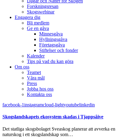
Dagar och Nätter för Skogen
Forskningsresan
Skogswebinar
Engagera dig
Bli medlem
Ge en gåva
Minnesgåva
Hyllningsgåva
Företagsgåva
Stiftelser och fonder
Kalender
Tips på vad du kan göra
Om oss
Teamet
Våra mål​
Press
Jobba hos oss
Kontakta oss
facebook-1
instagram
cloud-light
youtube
linkedin
Skogslandskapets ekosystem skadas i Tjappsåive
Det statliga skogsbolaget Sveaskog planerar att avverka en
naturskog i ett skogslandskap som…