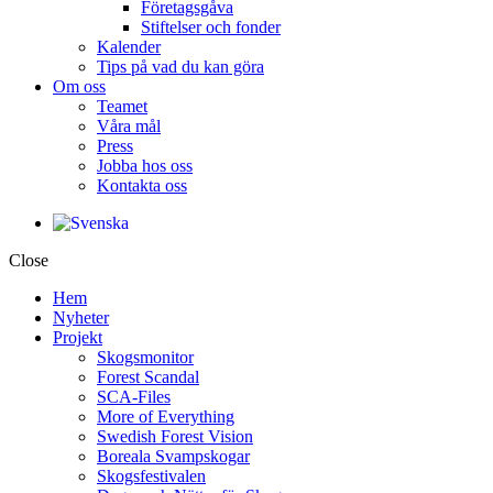
Företagsgåva
Stiftelser och fonder
Kalender
Tips på vad du kan göra
Om oss
Teamet
Våra mål​
Press
Jobba hos oss
Kontakta oss
Close
Hem
Nyheter
Projekt
Skogsmonitor
Forest Scandal
SCA-Files
More of Everything
Swedish Forest Vision
Boreala Svampskogar
Skogsfestivalen