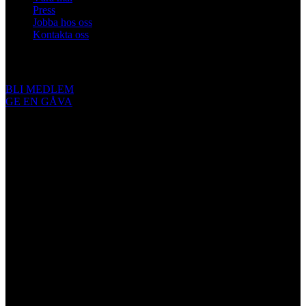
Press
Jobba hos oss
Kontakta oss
Engagera dig
BLI MEDLEM
GE EN GÅVA