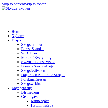
Skip to content
Skip to footer
Hem
Nyheter
Projekt
Skogsmonitor
Forest Scandal
SCA-Files
More of Everything
Swedish Forest Vision
Boreala Svampskogar
Skogsfestivalen
Dagar och Nätter för Skogen
Forskningsresan
Skogswebinar
Engagera dig
Bli medlem
Ge en gåva
Minnesgåva
Hyllningsgåva