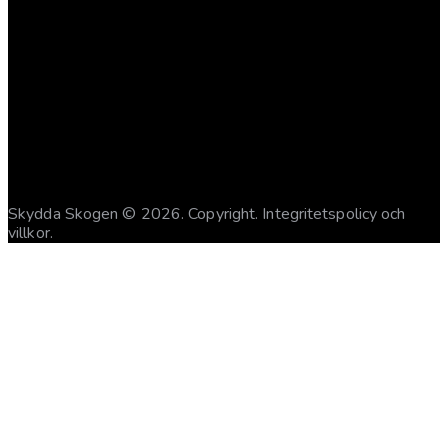
BLI MEDLEM
GE EN GÅVA
Skydda Skogen
© 2026. Copyright.
Integritetspolicy och
villkor
.