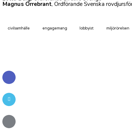
Magnus Orrebrant
, Ordförande Svenska rovdjursfö
civilsamhälle
engagemang
lobbyist
miljörörelsen
Facebook
Twitter-
x
Share-