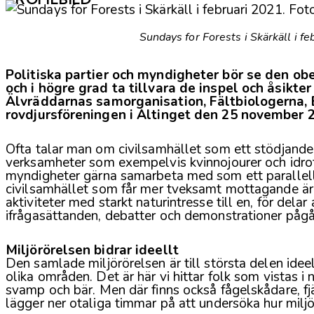
Sundays for Forests i Skärkäll i f
Politiska partier och myndigheter bör se den ob
och i högre grad ta tillvara de inspel och åsikt
Älvräddarnas samorganisation, Fältbiologerna, 
rovdjursföreningen i Altinget den 25 november 
Ofta talar man om civilsamhället som ett stödjande
verksamheter som exempelvis kvinnojourer och idrot
myndigheter gärna samarbeta med som ett parallellt 
civilsamhället som får mer tveksamt mottagande är m
aktiviteter med starkt naturintresse till en, för dela
ifrågasättanden, debatter och demonstrationer pågå
Miljörörelsen bidrar ideellt
Den samlade miljörörelsen är till största delen ide
olika områden. Det är här vi hittar folk som vistas i 
svamp och bär. Men där finns också fågelskådare, fj
lägger ner otaliga timmar på att undersöka hur milj