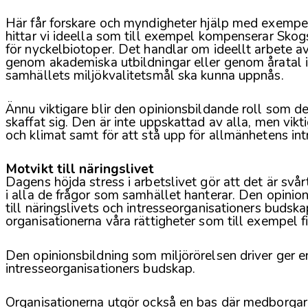
Här får forskare och myndigheter hjälp med exempelv
hittar vi ideella som till exempel kompenserar Skogs
för nyckelbiotoper. Det handlar om ideellt arbete a
genom akademiska utbildningar eller genom åratal i fäl
samhällets miljökvalitetsmål ska kunna uppnås.
Ännu viktigare blir den opinionsbildande roll som de
skaffat sig. Den är inte uppskattad av alla, men vik
och klimat samt för att stå upp för allmänhetens intr
Motvikt till näringslivet
Dagens höjda stress i arbetslivet gör att det är sv
i alla de frågor som samhället hanterar. Den opinio
till näringslivets och intresseorganisationers budskap
organisationerna våra rättigheter som till exempel 
Den opinionsbildning som miljörörelsen driver ger en
intresseorganisationers budskap.
Organisationerna utgör också en bas där medborgar