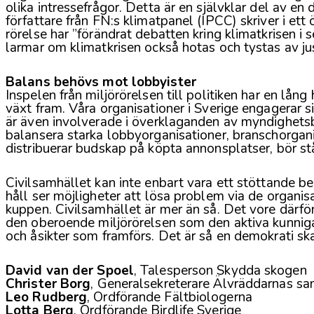
olika intressefrågor. Detta är en självklar del av en
författare från FN:s klimatpanel (IPCC) skriver i et
rörelse har ”förändrat debatten kring klimatkrisen i 
larmar om klimatkrisen också hotas och tystas av ju
Balans behövs mot lobbyister
Inspelen från miljörörelsen till politiken har en lång
växt fram. Våra organisationer i Sverige engagerar si
är även involverade i överklaganden av myndighetsbes
balansera starka lobbyorganisationer, branschorga
distribuerar budskap på köpta annonsplatser, bör stå
Civilsamhället kan inte enbart vara ett stöttande be
håll ser möjligheter att lösa problem via de organ
kuppen. Civilsamhället är mer än så. Det vore därför
den oberoende miljörörelsen som den aktiva kunniga p
och åsikter som framförs. Det är så en demokrati sk
David van der Spoel
, Talesperson Skydda skogen
Christer Borg
, Generalsekreterare Älvräddarnas sa
Leo Rudberg
, Ordförande Fältbiologerna
Lotta Berg
, Ordförande Birdlife Sverige