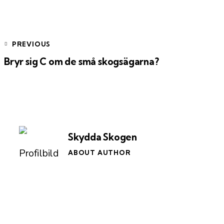
email
Inläggsnavigering
PREVIOUS
Bryr sig C om de små skogsägarna?
Skydda Skogen
ABOUT AUTHOR