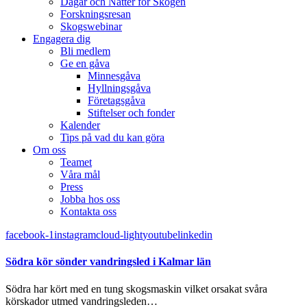
Dagar och Nätter för Skogen
Forskningsresan
Skogswebinar
Engagera dig
Bli medlem
Ge en gåva
Minnesgåva
Hyllningsgåva
Företagsgåva
Stiftelser och fonder
Kalender
Tips på vad du kan göra
Om oss
Teamet
Våra mål​
Press
Jobba hos oss
Kontakta oss
facebook-1
instagram
cloud-light
youtube
linkedin
Södra kör sönder vandringsled i Kalmar län
Södra har kört med en tung skogsmaskin vilket orsakat svåra
körskador utmed vandringsleden…