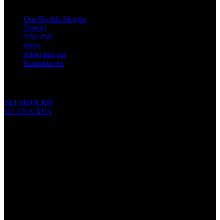
Om Skydda Skogen
Teamet
Våra mål
Press
Jobba hos oss
Kontakta oss
Engagera dig
BLI MEDLEM
GE EN GÅVA