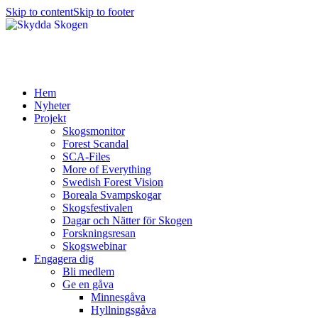
Skip to content
Skip to footer
Hem
Nyheter
Projekt
Skogsmonitor
Forest Scandal
SCA-Files
More of Everything
Swedish Forest Vision
Boreala Svampskogar
Skogsfestivalen
Dagar och Nätter för Skogen
Forskningsresan
Skogswebinar
Engagera dig
Bli medlem
Ge en gåva
Minnesgåva
Hyllningsgåva