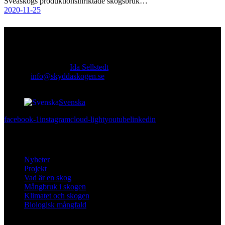
Sveaskogs produktionsinriktade skogsbruk…
2020-11-25
Kontakt
Ansvarig utgivare:
Ida Sellstedt
E-mail
:
info@skyddaskogen.se
Org nr
: 802445-0168
Svenska
facebook-1
instagram
cloud-light
youtube
linkedin
Lär dig mer
Nyheter
Projekt
Vad är en skog
Mångbruk i skogen
Klimatet och skogen
Biologisk mångfald
Om oss