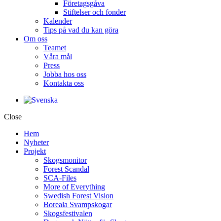
Företagsgåva
Stiftelser och fonder
Kalender
Tips på vad du kan göra
Om oss
Teamet
Våra mål​
Press
Jobba hos oss
Kontakta oss
Close
Hem
Nyheter
Projekt
Skogsmonitor
Forest Scandal
SCA-Files
More of Everything
Swedish Forest Vision
Boreala Svampskogar
Skogsfestivalen