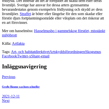
fridlysta. Det innebär att det är förbjudet att skada dem eller deras
livsmiljö. Sverige har ansvar for dessa arters gynnsamma
bevarandestatus genom exempelvis fridlysning och skydd av dess
livsmiljöer.
Straffet
är böter eller fängelse för den som skadar eller
förstör djurs fortplantningsområde eller viloplats om det riskerar att
en art försvinner.
Mer om hasselmöss:
Hasselmusbo i gammelskog förstört, misstänkt
miljöbrott
Källa:
Artfakta
Tags:
Art- och habitatdirektivet
Artskyddsförordningen
Skogsmus
Facebook
Twitter-x
Share-email
Inläggsnavigering
Previous
Große Bäume wachsen schneller
2021-12-11
Next