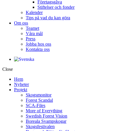
Företagsgåva
Stiftelser och fonder
Kalender
Tips på vad du kan göra
Om oss
Teamet
Våra mål​
Press
Jobba hos oss
Kontakta oss
Close
Hem
Nyheter
Projekt
Skogsmonitor
Forest Scandal
SCA-Files
More of Everything
Swedish Forest Vision
Boreala Svampskogar
Skogsfestivalen