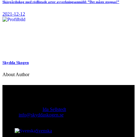
Skärgårdsskog med rödlistade arter avverkningsanmäld: ”Det måste stoppas!”
2021-12-12
Skydda Skogen
About Author
Kontakt
Ansvarig utgivare:
Ida Sellstedt
E-mail
:
info@skyddaskogen.se
Org nr
: 802445-0168
Svenska