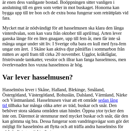
är enen dess vanligaste bostad. Boöppningen sitter vanligen i
anslutning till en gren som vetter in mot buskaget. Honorna kan
bygga upp till tre bon och de extra bona fungerar som reträttplats vid
fara.
Mycket mat är nödvändigt för att hasselmusen ska klara den långa
vinterdvalan, som kan vara från oktober till april/maj. Arten lever
ganska länge för en liten gnagare, upp till fem år, men får inte så
många ungar under sitt liv. I Sverige ofta bara en kull med fyra-fem
ungar om året. I Skåne kan aktiva djur påträffas i sommarbon från
mitten av april fram till cirka 20 november. Ugglor, kråkfåglar,
friströvande tamkatter, vesslor och illrar kan fanga hasselmoss, men
överlevnaden hos vuxna hasselmoss är hög.
Var lever hasselmusen?
Hasselmöss lever i Skåne, Halland, Blekinge, Småland,
Östergötland, Västergötland, Bohuslän, Dalsland, Värmland, Närke
och Västmanland. Hasselmusen visar att ett område
sedan lång
tid
tillbaka har många olika arter av träd, buskar och snår. Den
behöver stora sådana områden utan hinder. Öppna ytor tycker den
inte om. Däremot är stenmurar med mycket buskar och snår, där den
kan gömma sig bra. Dessa fungerar som vandringsvägar som gör det
möjligt för hasselmöss att flytta och att träffa andra hasselmöss för