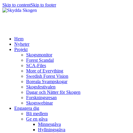
Skip to content
Skip to footer
Hem
Nyheter
Projekt
Skogsmonitor
Forest Scandal
SCA-Files
More of Everything
Swedish Forest Vision
Boreala Svampskogar
Skogsfestivalen
Dagar och Nätter för Skogen
Forskningsresan
Skogswebinar
Engagera dig
Bli medlem
Ge en gåva
Minnesgåva
Hyllningsgåva