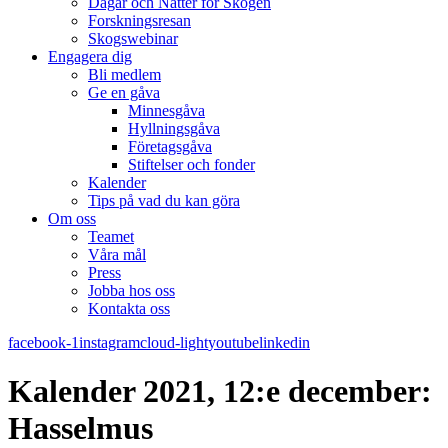
Dagar och Nätter för Skogen
Forskningsresan
Skogswebinar
Engagera dig
Bli medlem
Ge en gåva
Minnesgåva
Hyllningsgåva
Företagsgåva
Stiftelser och fonder
Kalender
Tips på vad du kan göra
Om oss
Teamet
Våra mål​
Press
Jobba hos oss
Kontakta oss
facebook-1
instagram
cloud-light
youtube
linkedin
Kalender 2021, 12:e december:
Hasselmus