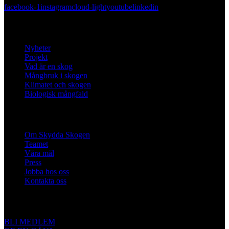
facebook-1
instagram
cloud-light
youtube
linkedin
Lär dig mer
Nyheter
Projekt
Vad är en skog
Mångbruk i skogen
Klimatet och skogen
Biologisk mångfald
Om oss
Om Skydda Skogen
Teamet
Våra mål
Press
Jobba hos oss
Kontakta oss
Engagera dig
BLI MEDLEM