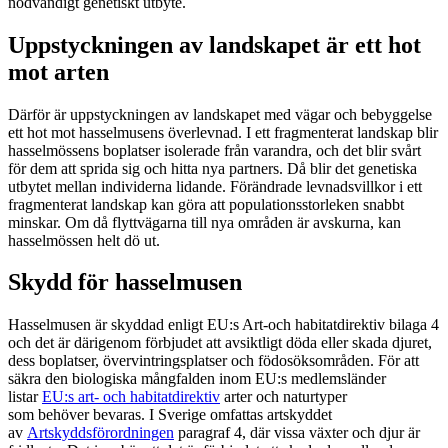
nödvändigt genetiskt utbyte.
Uppstyckningen av landskapet är ett hot
mot arten
Därför är uppstyckningen av landskapet med vägar och bebyggelse
ett hot mot hasselmusens överlevnad. I ett fragmenterat landskap blir
hasselmössens boplatser isolerade från varandra, och det blir svårt
för dem att sprida sig och hitta nya partners. Då blir det genetiska
utbytet mellan individerna lidande. Förändrade levnadsvillkor i ett
fragmenterat landskap kan göra att populationsstorleken snabbt
minskar. Om då flyttvägarna till nya områden är avskurna, kan
hasselmössen helt dö ut.
Skydd för hasselmusen
Hasselmusen är skyddad enligt EU:s Art-och habitatdirektiv bilaga 4
och det är därigenom förbjudet att avsiktligt döda eller skada djuret,
dess boplatser, övervintringsplatser och födosöksområden. För att
säkra den biologiska mångfalden inom EU:s medlemsländer
listar
EU:s art- och habitatdirektiv
arter och naturtyper
som behöver bevaras. I Sverige omfattas artskyddet
av
Artskyddsförordningen
paragraf 4, där vissa växter och djur är