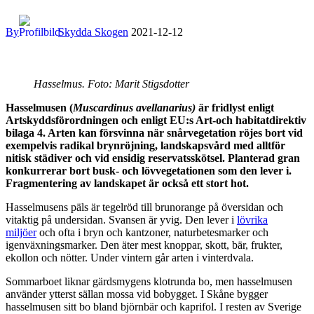
By
Skydda Skogen
2021-12-12
Hasselmus. Foto: Marit Stigsdotter
Hasselmusen (
Muscardinus
avellanarius)
är fridlyst enligt
Artskyddsförordningen och enligt EU:s Art-och habitatdirektiv
bilaga 4. Arten kan försvinna när snårvegetation röjes bort vid
exempelvis radikal brynröjning, landskapsvård med alltför
nitisk städiver och vid ensidig reservatsskötsel. Planterad gran
konkurrerar bort busk- och lövvegetationen som den lever i.
Fragmentering av landskapet är också ett stort hot.
Hasselmusens päls är tegelröd till brunorange på översidan och
vitaktig på undersidan. Svansen är yvig. Den lever i
lövrika
miljöer
och ofta i bryn och kantzoner, naturbetesmarker och
igenväxningsmarker. Den äter mest knoppar, skott, bär, frukter,
ekollon och nötter. Under vintern går arten i vinterdvala.
Sommarboet liknar gärdsmygens klotrunda bo, men hasselmusen
använder ytterst sällan mossa vid bobygget. I Skåne bygger
hasselmusen sitt bo bland björnbär och kaprifol. I resten av Sverige