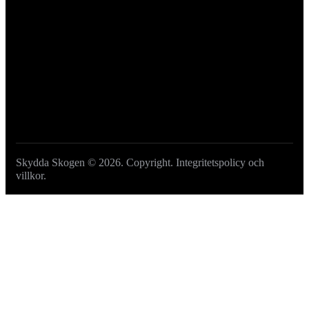
GE EN GÅVA
Skydda Skogen
© 2026. Copyright.
Integritetspolicy och
villkor
.