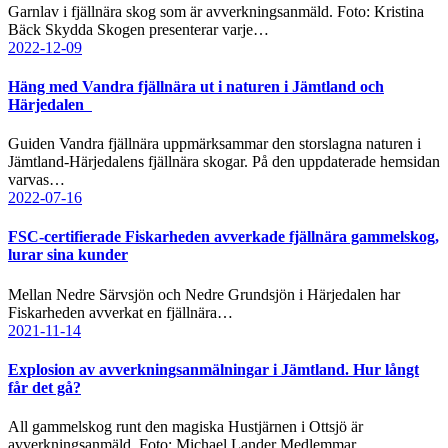
Garnlav i fjällnära skog som är avverkningsanmäld. Foto: Kristina
Bäck Skydda Skogen presenterar varje…
2022-12-09
Häng med Vandra fjällnära ut i naturen i Jämtland och
Härjedalen
Guiden Vandra fjällnära uppmärksammar den storslagna naturen i
Jämtland-Härjedalens fjällnära skogar. På den uppdaterade hemsidan
varvas…
2022-07-16
FSC-certifierade Fiskarheden avverkade fjällnära gammelskog,
lurar sina kunder
Mellan Nedre Särvsjön och Nedre Grundsjön i Härjedalen har
Fiskarheden avverkat en fjällnära…
2021-11-14
Explosion av avverkningsanmälningar i Jämtland. Hur långt
får det gå?
All gammelskog runt den magiska Hustjärnen i Ottsjö är
avverkningsanmäld. Foto: Michael Lander Medlemmar…