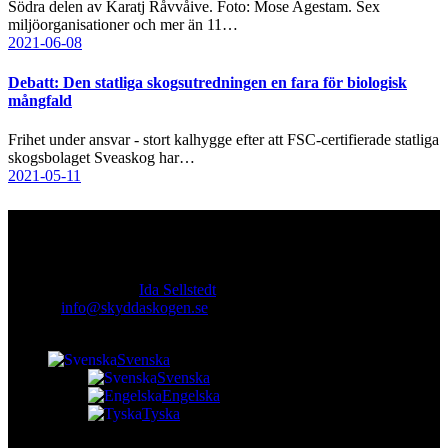
Södra delen av Karatj Råvvåive. Foto: Mose Agestam. Sex
miljöorganisationer och mer än 11…
2021-06-08
Debatt: Den statliga skogsutredningen en fara för biologisk
mångfald
Frihet under ansvar - stort kalhygge efter att FSC-certifierade statliga
skogsbolaget Sveaskog har…
2021-05-11
Kontakt
Ansvarig utgivare:
Ida Sellstedt
E-mail
:
info@skyddaskogen.se
Org nr
: 802445-0168
Svenska
Svenska
Engelska
Tyska
facebook-
instagram
cloud-
youtube
linkedin