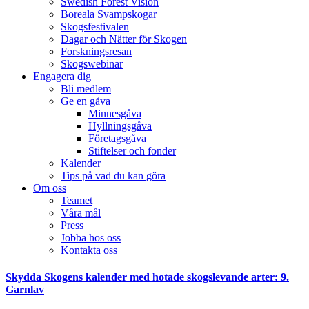
Swedish Forest Vision
Boreala Svampskogar
Skogsfestivalen
Dagar och Nätter för Skogen
Forskningsresan
Skogswebinar
Engagera dig
Bli medlem
Ge en gåva
Minnesgåva
Hyllningsgåva
Företagsgåva
Stiftelser och fonder
Kalender
Tips på vad du kan göra
Om oss
Teamet
Våra mål​
Press
Jobba hos oss
Kontakta oss
facebook-
instagram
cloud-
youtube
linkedin
Skydda Skogens kalender med hotade skogslevande arter: 9.
1
light
Garnlav