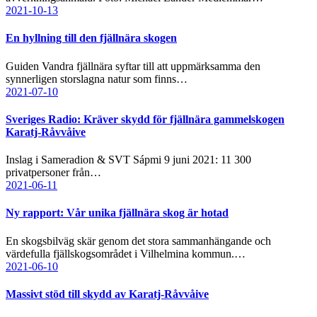
2021-10-13
En hyllning till den fjällnära skogen
Guiden Vandra fjällnära syftar till att uppmärksamma den
synnerligen storslagna natur som finns…
2021-07-10
Sveriges Radio: Kräver skydd för fjällnära gammelskogen
Karatj-Råvvåive
Inslag i Sameradion & SVT Sápmi 9 juni 2021: 11 300
privatpersoner från…
2021-06-11
Ny rapport: Vår unika fjällnära skog är hotad
En skogsbilväg skär genom det stora sammanhängande och
värdefulla fjällskogsområdet i Vilhelmina kommun.…
2021-06-10
Massivt stöd till skydd av Karatj-Råvvåive