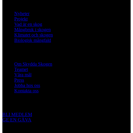
Lär dig mer
1
light
Nyheter
Projekt
Vad är en skog
Mångbruk i skogen
Klimatet och skogen
Biologisk mångfald
Om oss
Om Skydda Skogen
Teamet
Våra mål
Press
Jobba hos oss
Kontakta oss
Engagera dig
BLI MEDLEM
GE EN GÅVA