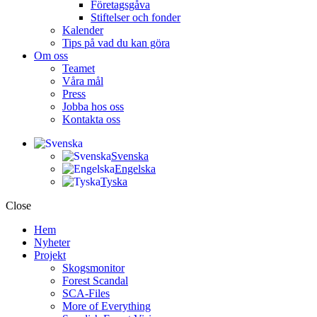
Företagsgåva
Stiftelser och fonder
Kalender
Tips på vad du kan göra
Om oss
Teamet
Våra mål​
Press
Jobba hos oss
Kontakta oss
Svenska
Engelska
Tyska
Close
Hem
Nyheter
Projekt
Skogsmonitor
Forest Scandal
SCA-Files
More of Everything