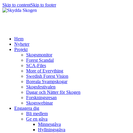
Skip to content
Skip to footer
Hem
Nyheter
Projekt
Skogsmonitor
Forest Scandal
SCA-Files
More of Everything
Swedish Forest Vision
Boreala Svampskogar
Skogsfestivalen
Dagar och Nätter för Skogen
Forskningsresan
Skogswebinar
Engagera dig
Bli medlem
Ge en gåva
Minnesgåva
Hyllningsgåva