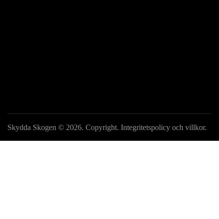
BLI MEDLEM
GE EN GÅVA
Skydda Skogen
© 2026. Copyright.
Integritetspolicy och villkor
.