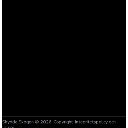
Våra mål
Press
Jobba hos oss
Kontakta oss
Engagera dig
BLI MEDLEM
GE EN GÅVA
Skydda Skogen
© 2026. Copyright.
Integritetspolicy och
villkor
.