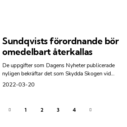
Sundqvists förordnande bör
omedelbart återkallas
De uppgifter som Dagens Nyheter publicerade
nyligen bekräftar det som Skydda Skogen vid…
2022-03-20
Sidnumrering för
Page
1
Page
2
Page
3
>
Page
4
inlägg