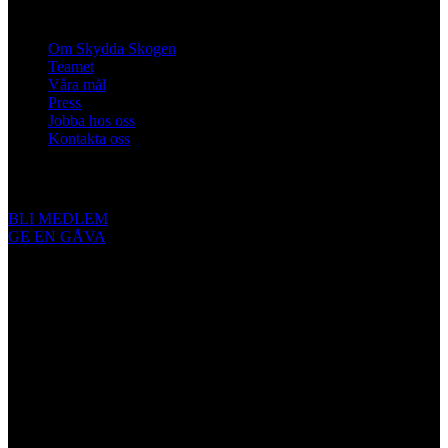
Om oss
Om Skydda Skogen
Teamet
Våra mål
Press
Jobba hos oss
Kontakta oss
Engagera dig
BLI MEDLEM
GE EN GÅVA