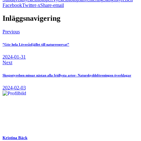
Facebook
Twitter-x
Share-email
Inläggsnavigering
Previous
”Gör hela Löveråsfjället till naturreservat”
2024-01-31
Next
Skogsstyrelsen missar nästan alla fridlysta arter- Naturskyddsföreningen överklagar
2024-02-03
Kristina Bäck