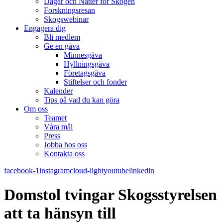
Dagar och Nätter för Skogen
Forskningsresan
Skogswebinar
Engagera dig
Bli medlem
Ge en gåva
Minnesgåva
Hyllningsgåva
Företagsgåva
Stiftelser och fonder
Kalender
Tips på vad du kan göra
Om oss
Teamet
Våra mål​
Press
Jobba hos oss
Kontakta oss
facebook-1
instagram
cloud-light
youtube
linkedin
Domstol tvingar Skogsstyrelsen
att ta hänsyn till