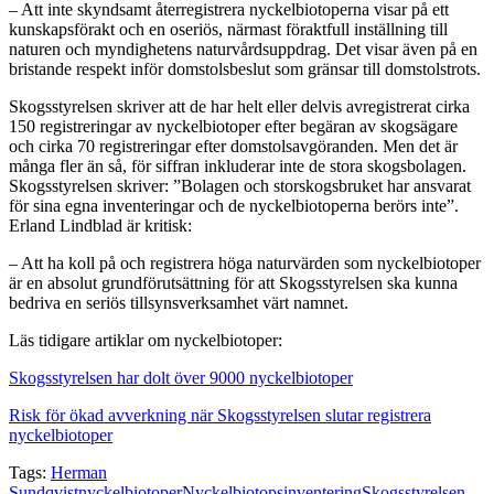
– Att inte skyndsamt återregistrera nyckelbiotoperna visar på ett
kunskapsförakt och en oseriös, närmast föraktfull inställning till
naturen och myndighetens naturvårdsuppdrag. Det visar även på en
bristande respekt inför domstolsbeslut som gränsar till domstolstrots.
Skogsstyrelsen skriver att de har helt eller delvis avregistrerat cirka
150 registreringar av nyckelbiotoper efter begäran av skogsägare
och cirka 70 registreringar efter domstolsavgöranden. Men det är
många fler än så, för siffran inkluderar inte de stora skogsbolagen.
Skogsstyrelsen skriver: ”Bolagen och storskogsbruket har ansvarat
för sina egna inventeringar och de nyckelbiotoperna berörs inte”.
Erland Lindblad är kritisk:
– Att ha koll på och registrera höga naturvärden som nyckelbiotoper
är en absolut grundförutsättning för att Skogsstyrelsen ska kunna
bedriva en seriös tillsynsverksamhet värt namnet.
Läs tidigare artiklar om nyckelbiotoper:
Skogsstyrelsen har dolt över 9000 nyckelbiotoper
Risk för ökad avverkning när Skogsstyrelsen slutar registrera
nyckelbiotoper
Tags:
Herman
Sundqvist
nyckelbiotoper
Nyckelbiotopsinventering
Skogsstyrelsen