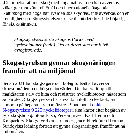
-Det innebär att mer skog med höga naturvärden kan avverkas,
vilket går mot våra miljömål och internationella åtaganden.
Naturskog med höga naturvärden ska skyddas, inte avverkas och en
myndighet som Skogsstyrelsen ska se till att det sker, inte böja sig
för skogsnäringen.
Skogsstyrelsens karta Skogens Pärlor med
nyckelbiotoper (röda).
Det är dessa som har blivit
avregistrerade.
Skogsstyrelsen gynnar skogsnäringen
framför att nå miljömål
Sedan 2021 har skogsägare och bolag fortsatt att avverka
skogsområden med höga naturvärden. Det har varit upp till
markägaren själv att hitta och registrera nyckelbiotoper, något som
sällan sker. Skogsstyrelsen har dessutom dolt nyckelbiotoper i
kartorna på begäran av markägare. Bland annat
dolde
Skogsstyrelsen 9 225 nyckelbiotoper
i sina kartor efter begäran av
fyra skogsbolag: Stora Enso, Person Invest, Karl Hedin och
Kopparfors. Skogsstyrelsen har under generaldirektören Herman
Sundqvists ledning fortsatt att gynna skogsnäringen framför att nå
miljömålen.