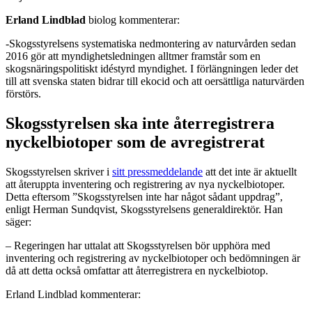
Erland Lindblad
biolog kommenterar:
-Skogsstyrelsens systematiska nedmontering av naturvården sedan
2016 gör att myndighetsledningen alltmer framstår som en
skogsnäringspolitiskt idéstyrd myndighet. I förlängningen leder det
till att svenska staten bidrar till ekocid och att oersättliga naturvärden
förstörs.
Skogsstyrelsen ska inte återregistrera
nyckelbiotoper som de
avregistrerat
Skogsstyrelsen skriver i
sitt pressmeddelande
att det inte är aktuellt
att återuppta inventering och registrering av nya nyckelbiotoper.
Detta eftersom ”Skogsstyrelsen inte har något sådant uppdrag”,
enligt Herman Sundqvist, Skogsstyrelsens generaldirektör. Han
säger:
– Regeringen har uttalat att Skogsstyrelsen bör upphöra med
inventering och registrering av nyckelbiotoper och bedömningen är
då att detta också omfattar att återregistrera en nyckelbiotop.
Erland Lindblad kommenterar: