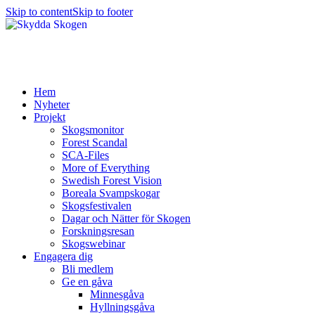
Skip to content
Skip to footer
Hem
Nyheter
Projekt
Skogsmonitor
Forest Scandal
SCA-Files
More of Everything
Swedish Forest Vision
Boreala Svampskogar
Skogsfestivalen
Dagar och Nätter för Skogen
Forskningsresan
Skogswebinar
Engagera dig
Bli medlem
Ge en gåva
Minnesgåva
Hyllningsgåva