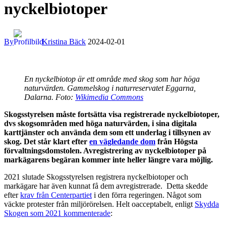
nyckelbiotoper
By
Kristina Bäck
2024-02-01
En nyckelbiotop är ett område med skog som har höga
naturvärden. Gammelskog i naturreservatet Eggarna,
Dalarna. Foto:
Wikimedia Commons
Skogsstyrelsen måste fortsätta visa registrerade nyckelbiotoper,
dvs skogsområden med höga naturvärden, i sina digitala
karttjänster och använda dem som ett underlag i tillsynen av
skog. Det står klart efter
en vägledande dom
från Högsta
förvaltningsdomstolen. Avregistrering av nyckelbiotoper på
markägarens begäran kommer inte heller längre vara möjlig.
2021 slutade Skogsstyrelsen registrera nyckelbiotoper och
markägare har även kunnat få dem avregistrerade. Detta skedde
efter
krav från Centerpartiet
i den förra regeringen. Något som
väckte protester från miljörörelsen. Helt oacceptabelt, enligt
Skydda
Skogen som 2021 kommenterade
: