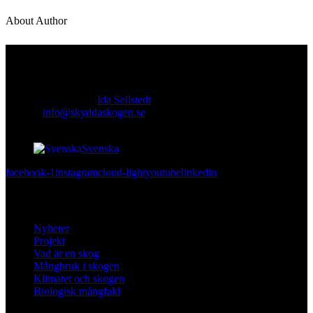
About Author
Kontakt
Ansvarig utgivare:
Ida Sellstedt
E-mail
:
info@skyddaskogen.se
Org nr
: 802445-0168
Svenska
facebook-1
instagram
cloud-light
youtube
linkedin
Lär dig mer
Nyheter
Projekt
Vad är en skog
Mångbruk i skogen
Klimatet och skogen
Biologisk mångfald